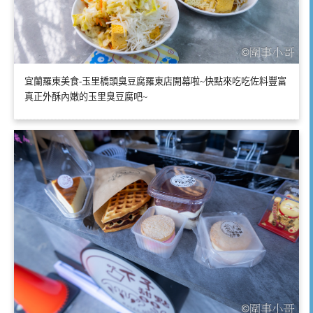
宜蘭羅東美食-玉里橋頭臭豆腐羅東店開幕啦~快點來吃吃佐料豐富
真正外酥內嫩的玉里臭豆腐吧~