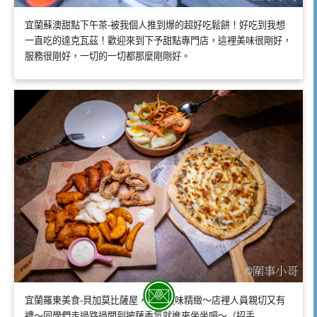
宜蘭蘇澳甜點下午茶-被我個人推到爆的超好吃鬆餅！好吃到我想
一直吃的達克瓦茲！歡迎來到下予甜點專門店，這裡美味很剛好，
服務很剛好，一切的一切都那麼剛剛好。
宜蘭羅東美食-貝加莫比薩屋，餐點美味精緻～店裡人員親切又有
禮～同學們走過路過聞到披薩香氣就進來坐坐吧～（招手