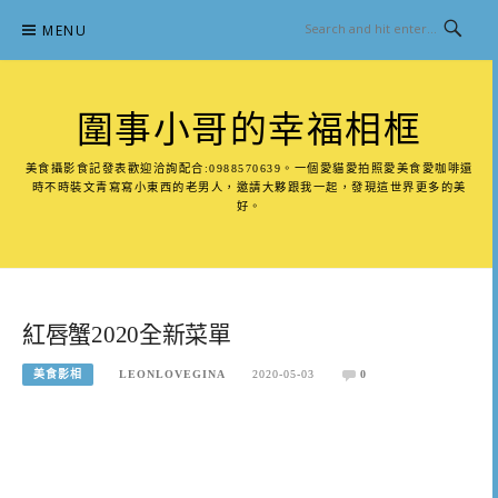
Skip
MENU
to
content
圍事小哥的幸福相框
美食攝影食記發表歡迎洽詢配合:0988570639。一個愛貓愛拍照愛美食愛咖啡還
時不時裝文青寫寫小東西的老男人，邀請大夥跟我一起，發現這世界更多的美
好。
紅唇蟹2020全新菜單
美食影相
LEONLOVEGINA
2020-05-03
0