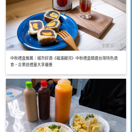
中秋禮盒推薦｜城市好酒《福滿銀河》中秋禮盒精選台灣特色酒
食，企業送禮量大享優惠