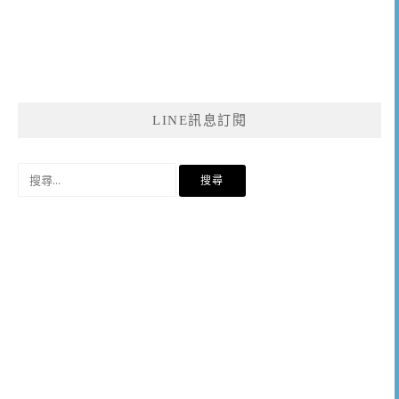
LINE訊息訂閱
搜
尋
關
鍵
字: