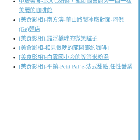
中壢美食-IKA Coffee，龍岡圖書館旁一間一樣
美麗的咖啡館
[美食影相]-南方澳-華山路製冰廠對面-阿倪
(Ge)麵店
[美食影相]-羅浮橋畔的微笑驢子
[美食影相-相見恨晚的龍岡鄉約咖啡]
[美食影相]-白雲國小旁的等等米粉湯
[美食影相]-平鎮-Petit Paf’e-法式甜點,任性營業