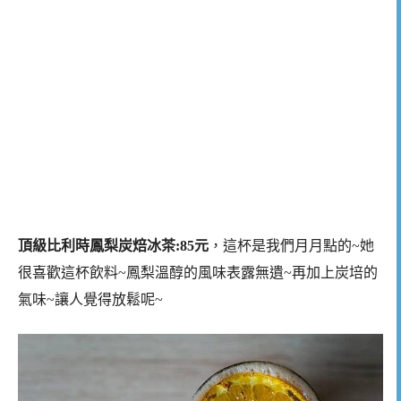
頂級比利時鳳梨炭焙冰茶:85元
，這杯是我們月月點的~她
很喜歡這杯飲料~鳳梨溫醇的風味表露無遺~再加上炭培的
氣味~讓人覺得放鬆呢~