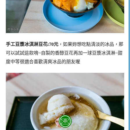
手工豆漿冰淇淋豆花:70元
，如果妳想吃點清淡的冰品，那
可以試試這款唷~自製的香醇豆花再加一球豆漿冰淇淋~甜
度中等很適合喜歡清爽冰品的朋友喔