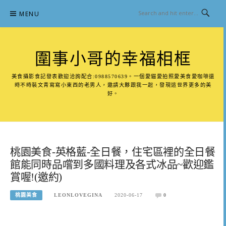
Skip
MENU
to
content
圍事小哥的幸福相框
美食攝影食記發表歡迎洽詢配合:0988570639。一個愛貓愛拍照愛美食愛咖啡還
時不時裝文青寫寫小東西的老男人，邀請大夥跟我一起，發現這世界更多的美
好。
桃園美食-英格藍-全日餐，住宅區裡的全日餐
館能同時品嚐到多國料理及各式冰品~歡迎鑑
賞喔!(邀約)
桃園美食
LEONLOVEGINA
2020-06-17
0