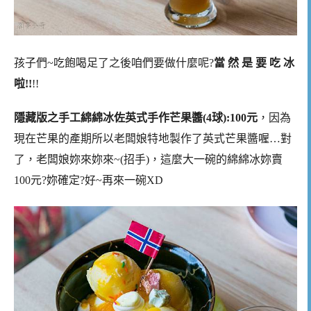
孩子們~吃飽喝足了之後咱們要做什麼呢?
當 然 是 要 吃 冰
啦!!
!!
隱藏版之手工綿綿冰佐英式手作芒果醬(4球):100元
，因為
現在芒果的產期所以老闆娘特地製作了英式芒果醬喔…對
了，老闆娘妳來妳來~(招手)，這麼大一碗的綿綿冰妳賣
100元?妳確定?好~再來一碗XD