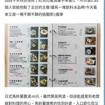
因為今天特別情商了紅色閃電清盤手來幫忙，所以我們四
個人就給他點了五份的主餐!還有一堆飲料冰品啊!今天看
來又是一場不飽不歸的挑戰呢!(握拳
日式馬鈴薯醬湯:60元，雖然算是例湯，但卻能感覺到老闆
娘對料理的用心，馬鈴薯燉煮的恰到好處，入口即化但又