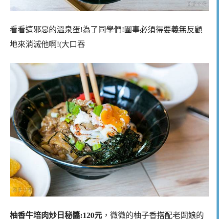
看看這邪惡的溫泉蛋!為了同學們!圍事必須得要義無反顧
地來消滅他啊!(大口吞
柚香牛培肉炒日秘醬:120元
，微微的柚子香搭配老闆娘的