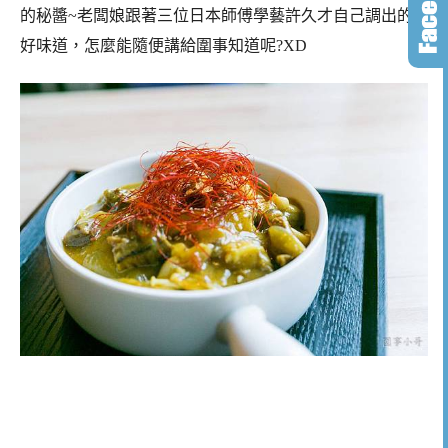
的秘醬~老闆娘跟著三位日本師傅學藝許久才自己調出的
好味道，怎麼能隨便講給圍事知道呢?XD