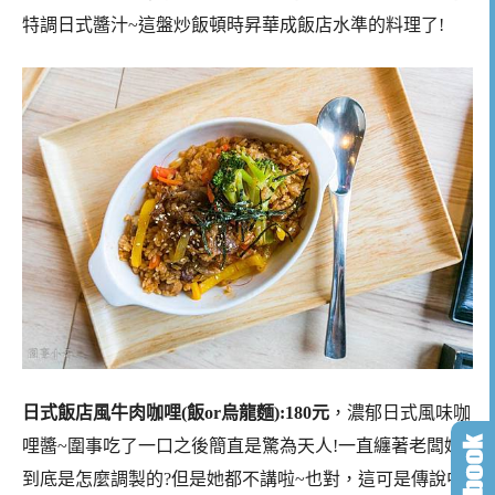
特調日式醬汁~這盤炒飯頓時昇華成飯店水準的料理了!
日式飯店風牛肉咖哩(飯or烏龍麵):180元
，濃郁日式風味咖
哩醬~圍事吃了一口之後簡直是驚為天人!一直纏著老闆娘
到底是怎麼調製的?但是她都不講啦~也對，這可是傳說中