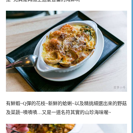
有鮮蝦~Q彈的花枝~新鮮的蛤蜊~以及精挑細選出來的野菇
及菜蔬~嘖嘖嘖…又是一道名符其實的山珍海味喔~