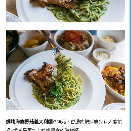
焗烤海鮮野菇義大利麵:230元
，香濃的焗烤鮮少有人能抗
拒~尤其是再加上這麼豐富的海鮮啊~