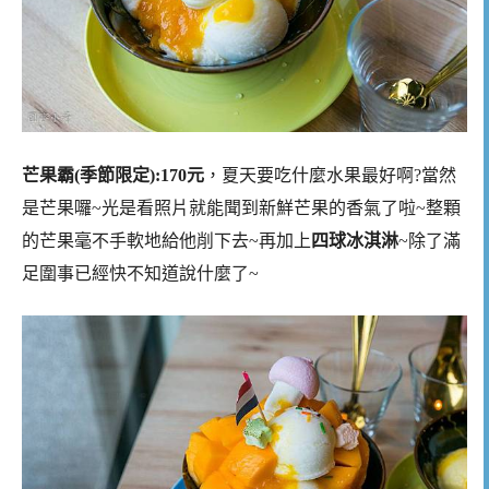
芒果霸(季節限定):170元
，夏天要吃什麼水果最好啊?當然
是芒果囉~光是看照片就能聞到新鮮芒果的香氣了啦~整顆
的芒果毫不手軟地給他削下去~再加上
四球冰淇淋
~除了滿
足圍事已經快不知道說什麼了~