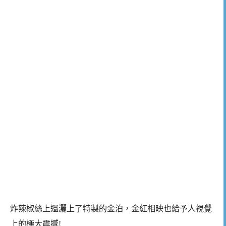
炸辣椒絲上還灑上了特製的金泊，金紅相映也給予人視覺
上的極大震撼!