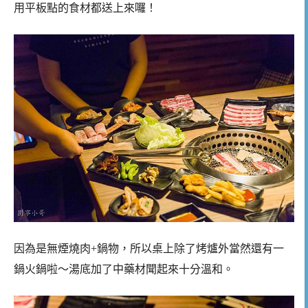
用平板點的食材都送上來囉！
因為是無煙燒肉+鍋物，所以桌上除了烤爐外當然還有一
鍋火鍋啦～湯底加了中藥材聞起來十分溫和。