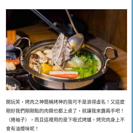
開玩笑，烤肉之神簡稱烤神的我可不是浪得虛名！又這麼
剛好我們剛剛點的肉類也都上桌了，就讓我來露兩手吧！
（捲袖子），而且這裡用的是下吸式烤爐，烤完肉身上不
會有油煙味呢！