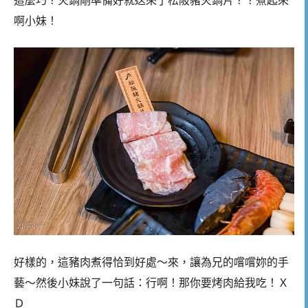
這麼巧？火鍋剛準備好就送來了松阪豬火鍋片？？煮起來
啊小妹！
好樣的，這豬肉煮得恰到好處～來，讓為兄的嚐嚐妳的手
藝～然後小妹說了一句話：行啊！那你要烤肉給我吃！Ｘ
Ｄ