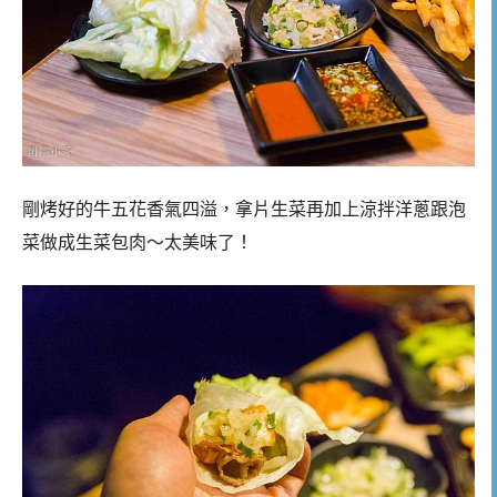
剛烤好的牛五花香氣四溢，拿片生菜再加上涼拌洋蔥跟泡
菜做成生菜包肉～太美味了！