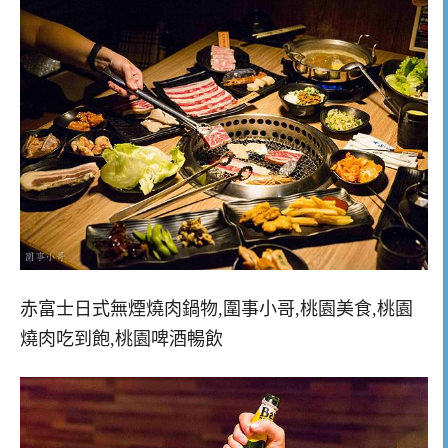
赤富士日式無煙燒肉鍋物,圍事小哥,桃園美食,桃園
燒肉吃到飽,桃園啤酒暢飲