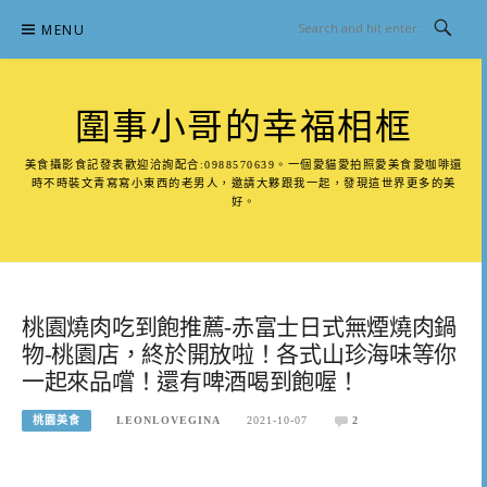
Skip
MENU
to
content
圍事小哥的幸福相框
美食攝影食記發表歡迎洽詢配合:0988570639。一個愛貓愛拍照愛美食愛咖啡還
時不時裝文青寫寫小東西的老男人，邀請大夥跟我一起，發現這世界更多的美
好。
桃園燒肉吃到飽推薦-赤富士日式無煙燒肉鍋
物-桃園店，終於開放啦！各式山珍海味等你
一起來品嚐！還有啤酒喝到飽喔！
桃園美食
LEONLOVEGINA
2021-10-07
2