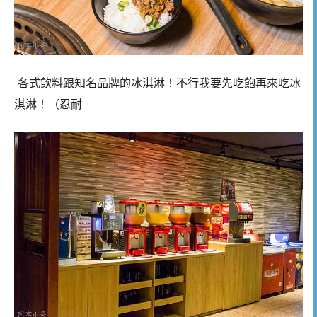
各式飲料跟知名品牌的冰淇淋！不行我要先吃飽再來吃冰
淇淋！（忍耐