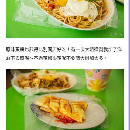
原味蛋餅也煎得比別間店好吃！有一次大姐還幫我加了洋
蔥下去煎呢～不過辣椒很辣喔不要請大姐加太多。