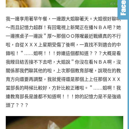
我一邊享用著早午餐，一邊跟大姐聊著天。大姐很好聊啊
～而且記憶力超群！有回電視上新聞正在播ＮＢＡ吧？她
一邊擦桌子一邊說＂厚～那個ＯＯ隊喔最近戰績真的不行
啦，自從ＸＸＸ上星期受傷了後啊，一直找不到適合的中
鋒啦！＂……姐啊！！！妳連這個都知道？？？大概是看
我瞠目結舌接不下去吧，大姐說＂你沒在看ＮＢＡ啊，沒
關係那我們聊其他的啦，上次那個教育部喔，說現在的教
育方向還要再調整，我就覺得還是那個上上任那個ＸＸＸ
當部長的時候比較好，方針比較正確啦。＂……姐啊！我
連教育部長是誰都不知道啊！！！妳的記憶力是不是強過
頭了？？？