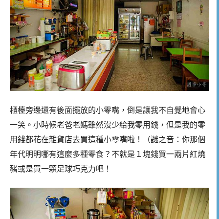
櫃檯旁邊還有後面擺放的小零嘴，倒是讓我不自覺地會心
一笑。小時候老爸老媽雖然沒少給我零用錢，但是我的零
用錢都花在雜貨店去買這種小零嘴啦！（謎之音：你那個
年代明明哪有這麼多種零食？不就是１塊錢買一兩片紅燒
豬或是買一顆足球巧克力吧！