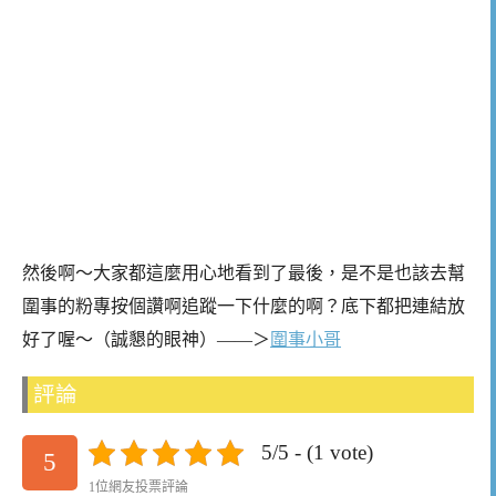
然後啊～大家都這麼用心地看到了最後，是不是也該去幫
圍事的粉專按個讚啊追蹤一下什麼的啊？底下都把連結放
好了喔～（誠懇的眼神）——＞
圍事小哥
評論
5/5 - (1 vote)
5
1位網友投票評論