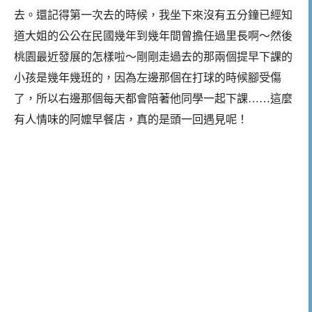
去。還記得第一次去的時候，我坐下來沒有五分鐘已經知
道大姐的公公在民國幾年到幾年間曾擔任過里長啊～然後
桃園最近發展的怎樣啦～剛剛走過去的那兩個提早下課的
小孩是幾年幾班的，因為左邊那個在打球的時候腳受傷
了，所以右邊那個每天都會陪著他同學一起下課……這麼
有人情味的阿嬤早餐店，真的是頭一回遇見呢！