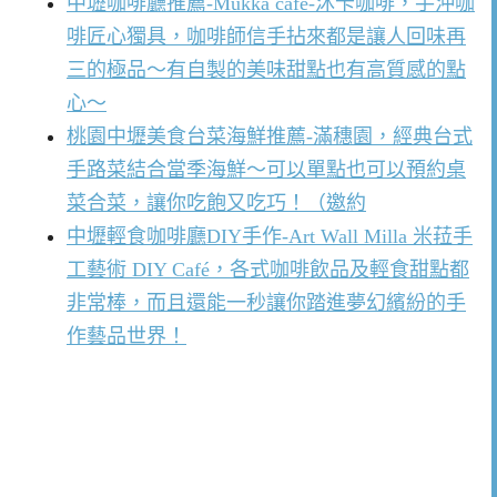
中壢咖啡廳推薦-Mukka cafe-沐卡咖啡，手沖咖
啡匠心獨具，咖啡師信手拈來都是讓人回味再
三的極品～有自製的美味甜點也有高質感的點
心～
桃園中壢美食台菜海鮮推薦-滿穗園，經典台式
手路菜結合當季海鮮～可以單點也可以預約桌
菜合菜，讓你吃飽又吃巧！（邀約
中壢輕食咖啡廳DIY手作-Art Wall Milla 米菈手
工藝術 DIY Café，各式咖啡飲品及輕食甜點都
非常棒，而且還能一秒讓你踏進夢幻繽紛的手
作藝品世界！