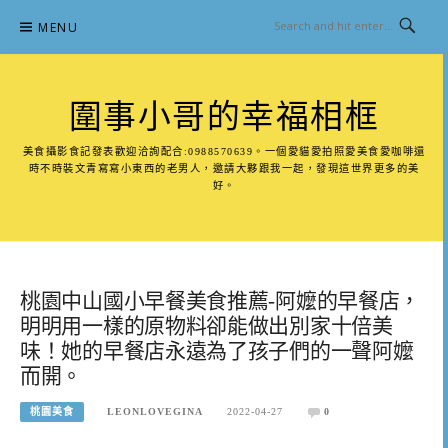
Skip
MENU
to
content
圍事小哥的幸福相框
美食攝影食記發表歡迎洽詢配合:0988570639。一個愛貓愛拍照愛美食愛咖啡還
時不時裝文青寫寫小東西的老男人，邀請大夥跟我一起，發現這世界更多的美
好。
桃園中山國小早餐美食推薦-阿嬤的早餐店，
明明用一樣的原物料卻能做出別家十倍美
味！她的早餐店永遠為了孩子們的一聲阿嬤
而開。
桃園美食
LEONLOVEGINA
2022-04-27
0