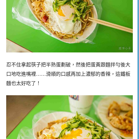
忍不住拿起筷子把半熟蛋劃破，然後把蛋黃跟麵拌勻後大
口地吃進嘴裡……滑順的口感再加上濃郁的香辣，這鐵板
麵也太好吃了！