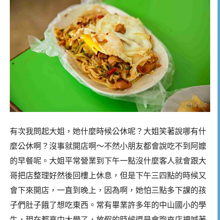
有次我問起大姐，她什麼時候公休呢？大姐笑著說哪有什
麼公休啊？沒事就開店啊～不然小朋友都會說吃不到阿嬤
的早餐呢。大姐平常營業到下午一點沒什麼客人就會跟大
哥把店整理好然後回樓上休息，但是下午三四點的時候又
會下來開店，一直到晚上，因為啊，她怕三點多下課的孩
子們肚子餓了想吃東西。常有畢業許多年的中山國小的學
生，現在都高中大學了，放假的時候還是會跑來店裡喊著