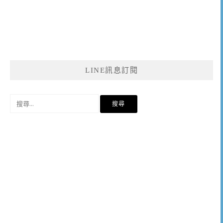
LINE訊息訂閱
搜
尋
關
鍵
字: