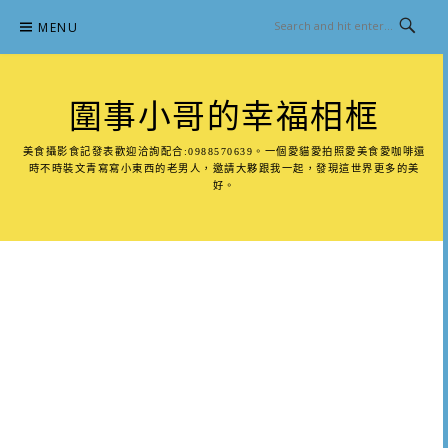
Skip
MENU
to
content
圍事小哥的幸福相框
美食攝影食記發表歡迎洽詢配合:0988570639。一個愛貓愛拍照愛美食愛咖啡還
時不時裝文青寫寫小東西的老男人，邀請大夥跟我一起，發現這世界更多的美
好。