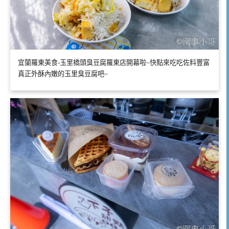
宜蘭羅東美食-玉里橋頭臭豆腐羅東店開幕啦~快點來吃吃佐料豐富
真正外酥內嫩的玉里臭豆腐吧~