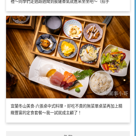
禮～同學們走過路過聞到披薩香氣就進來坐坐吧～（招手
宜蘭冬山美食-六張桌中式料理，好吃不貴的無菜單桌菜再加上精
緻豐富的定食套餐～我一試就成主顧了！