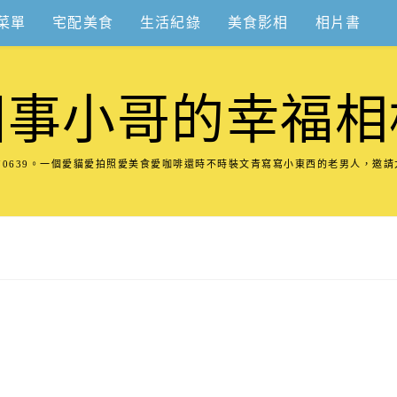
菜單
宅配美食
生活紀錄
美食影相
相片書
圍事小哥的幸福相
8570639。一個愛貓愛拍照愛美食愛咖啡還時不時裝文青寫寫小東西的老男人，邀