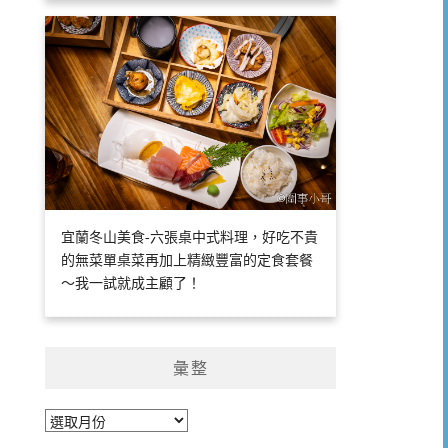
宜蘭冬山美食-六張桌中式料理，好吃不貴
的無菜單桌菜再加上精緻豐富的定食套餐
～我一試就成主顧了！
彙整
彙
整