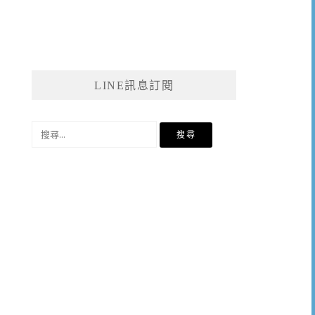
LINE訊息訂閱
搜
尋
關
鍵
字: