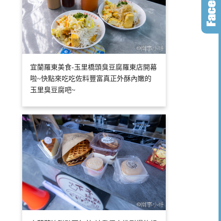
宜蘭羅東美食-玉里橋頭臭豆腐羅東店開幕
啦~快點來吃吃佐料豐富真正外酥內嫩的
玉里臭豆腐吧~