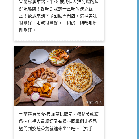
宜蘭蘇澳甜點下午茶-被我個人推到爆的超
好吃鬆餅！好吃到我想一直吃的達克瓦
茲！歡迎來到下予甜點專門店，這裡美味
很剛好，服務很剛好，一切的一切都那麼
剛剛好。
宜蘭羅東美食-貝加莫比薩屋，餐點美味精
緻～店裡人員親切又有禮～同學們走過路
過聞到披薩香氣就進來坐坐吧～（招手