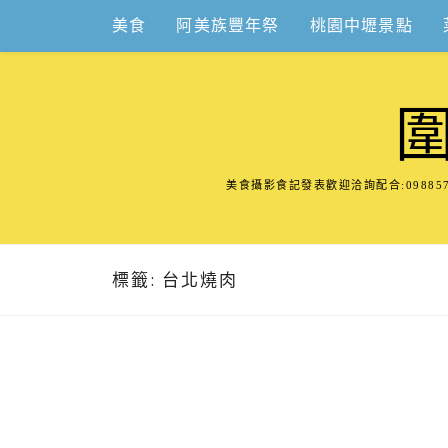
Skip
美食
阿美族豐年祭
桃園中壢景點
to
content
美食攝影食記發表歡迎洽詢配合:098
標籤:
台北燒肉