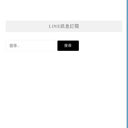
LINE訊息訂閱
搜
尋
關
鍵
字: