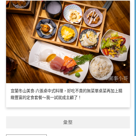
宜蘭冬山美食-六張桌中式料理，好吃不貴的無菜單桌菜再加上精
緻豐富的定食套餐～我一試就成主顧了！
彙整