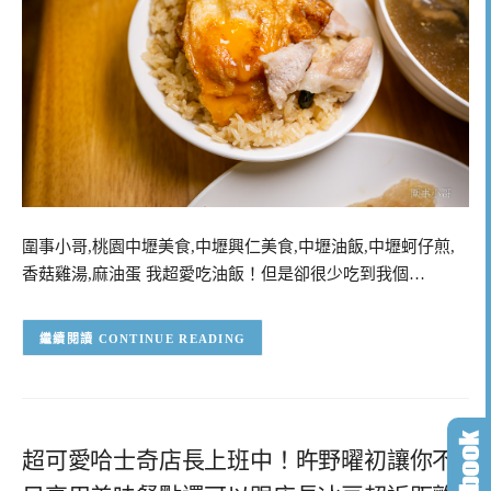
圍事小哥,桃園中壢美食,中壢興仁美食,中壢油飯,中壢蚵仔煎,
香菇雞湯,麻油蛋 我超愛吃油飯！但是卻很少吃到我個…
CONTINUE READING
超可愛哈士奇店長上班中！旿野曜初讓你不