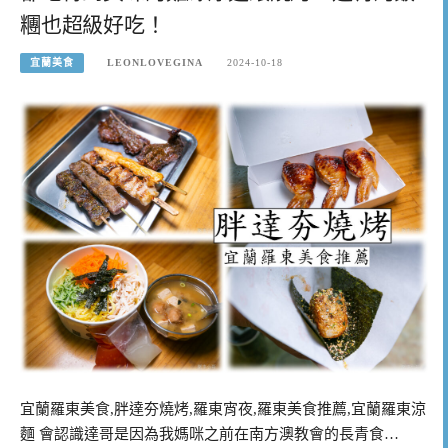
糰也超級好吃！
宜蘭美食
LEONLOVEGINA
2024-10-18
宜蘭羅東美食,胖達夯燒烤,羅東宵夜,羅東美食推薦,宜蘭羅東涼
麵 會認識達哥是因為我媽咪之前在南方澳教會的長青食…