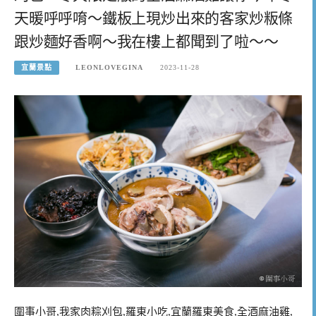
天暖呼呼唷～鐵板上現炒出來的客家炒粄條
跟炒麵好香啊～我在樓上都聞到了啦～～
宜蘭景點
LEONLOVEGINA
2023-11-28
圍事小哥,我家肉粽刈包,羅東小吃,宜蘭羅東美食,全酒麻油雞,