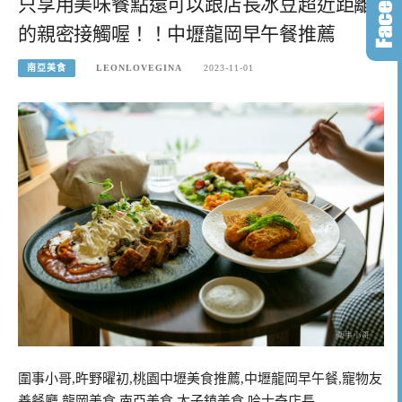
只享用美味餐點還可以跟店長冰豆超近距離
的親密接觸喔！！中壢龍岡早午餐推薦
南亞美食
LEONLOVEGINA
2023-11-01
圍事小哥,旿野曜初,桃園中壢美食推薦,中壢龍岡早午餐,寵物友
善餐廳,龍岡美食,南亞美食,太子鎮美食,哈士奇店長…