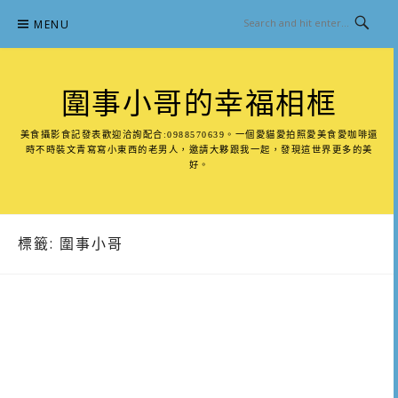
Skip
MENU
to
content
圍事小哥的幸福相框
美食攝影食記發表歡迎洽詢配合:0988570639。一個愛貓愛拍照愛美食愛咖啡還
時不時裝文青寫寫小東西的老男人，邀請大夥跟我一起，發現這世界更多的美
好。
標籤:
圍事小哥