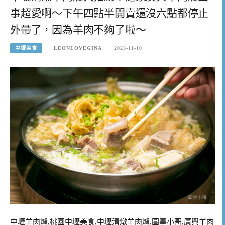
事超愛啊～下午四點半開賣還沒六點都停止
外帶了，因為羊肉不夠了啦～
中壢美食
LEONLOVEGINA
2023-11-10
中壢羊肉爐,桃園中壢美食,中壢清燉羊肉爐,圍事小哥,廣興羊肉