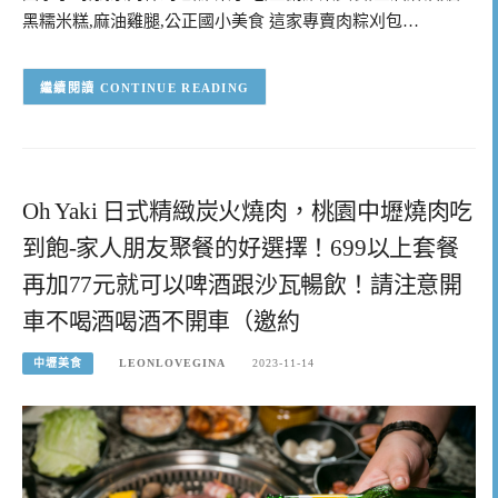
黑糯米糕,麻油雞腿,公正國小美食 這家專賣肉粽刈包…
CONTINUE READING
Oh Yaki 日式精緻炭火燒肉，桃園中壢燒肉吃
到飽-家人朋友聚餐的好選擇！699以上套餐
再加77元就可以啤酒跟沙瓦暢飲！請注意開
車不喝酒喝酒不開車（邀約
中壢美食
LEONLOVEGINA
2023-11-14