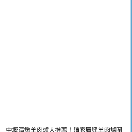
中壢清燉羊肉爐大推薦！這家廣興羊肉爐圍