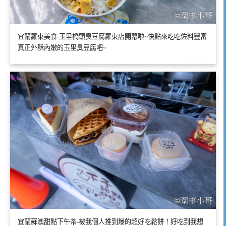
宜蘭羅東美食-玉里橋頭臭豆腐羅東店開幕啦~快點來吃吃佐料豐富
真正外酥內嫩的玉里臭豆腐吧~
宜蘭蘇澳甜點下午茶-被我個人推到爆的超好吃鬆餅！好吃到我想