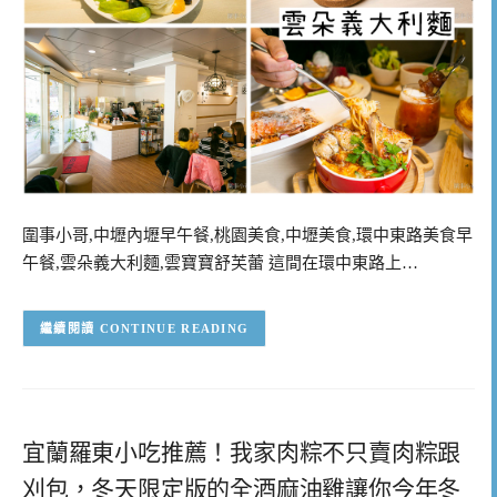
圍事小哥,中壢內壢早午餐,桃園美食,中壢美食,環中東路美食早
午餐,雲朵義大利麵,雲寶寶舒芙蕾 這間在環中東路上…
CONTINUE READING
宜蘭羅東小吃推薦！我家肉粽不只賣肉粽跟
刈包，冬天限定版的全酒麻油雞讓你今年冬