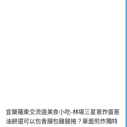
宜蘭羅東交流道美食小吃-林場三星蔥炸蛋蔥
油餅還可以包香腸包雞腿捲？單面煎炸獨特