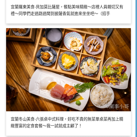
宜蘭羅東美食-貝加莫比薩屋，餐點美味精緻～店裡人員親切又有
禮～同學們走過路過聞到披薩香氣就進來坐坐吧～（招手
宜蘭冬山美食-六張桌中式料理，好吃不貴的無菜單桌菜再加上精
緻豐富的定食套餐～我一試就成主顧了！