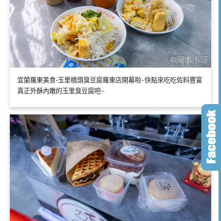
宜蘭羅東美食-玉里橋頭臭豆腐羅東店開幕啦~快點來吃吃佐料豐富
真正外酥內嫩的玉里臭豆腐吧~