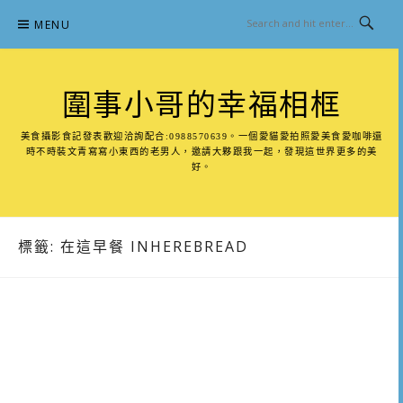
Skip
MENU
to
content
圍事小哥的幸福相框
美食攝影食記發表歡迎洽詢配合:0988570639。一個愛貓愛拍照愛美食愛咖啡還
時不時裝文青寫寫小東西的老男人，邀請大夥跟我一起，發現這世界更多的美
好。
標籤:
在這早餐 INHEREBREAD