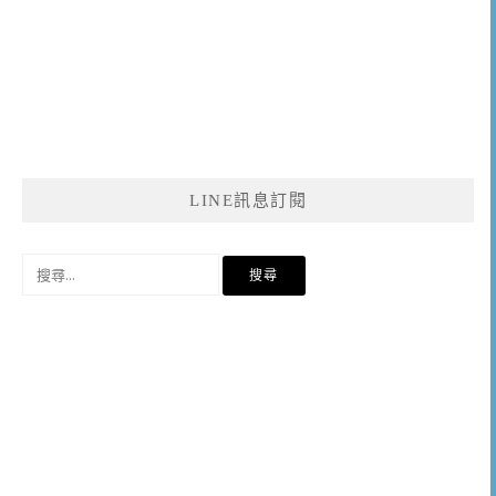
LINE訊息訂閱
搜
尋
關
鍵
字: