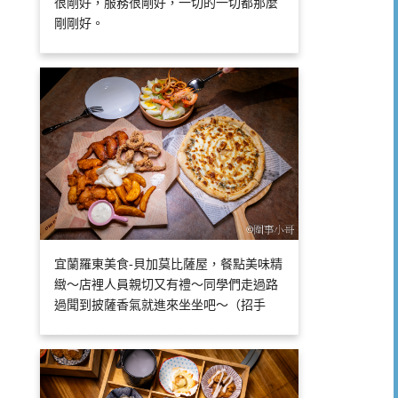
很剛好，服務很剛好，一切的一切都那麼
剛剛好。
宜蘭羅東美食-貝加莫比薩屋，餐點美味精
緻～店裡人員親切又有禮～同學們走過路
過聞到披薩香氣就進來坐坐吧～（招手