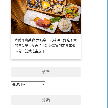
宜蘭冬山美食-六張桌中式料理，好吃不貴
的無菜單桌菜再加上精緻豐富的定食套餐
～我一試就成主顧了！
彙整
彙
整
分類