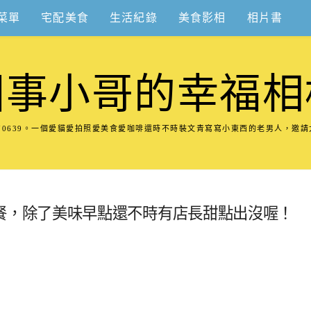
菜單
宅配美食
生活紀錄
美食影相
相片書
圍事小哥的幸福相
8570639。一個愛貓愛拍照愛美食愛咖啡還時不時裝文青寫寫小東西的老男人，邀
.在這早餐，除了美味早點還不時有店長甜點出沒喔！