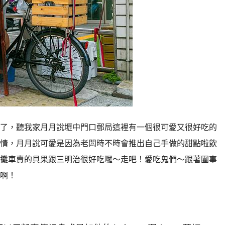
了，聽我家月月說壢中門口郵局這裡有一個很可愛又很好吃的
情，月月說可愛是因為老闆時不時會推出自己手做的甜點啦飲
攤車賣的貝果跟三明治很好吃囉～走吧！愛吃鬼們～跟著圍事
啊！