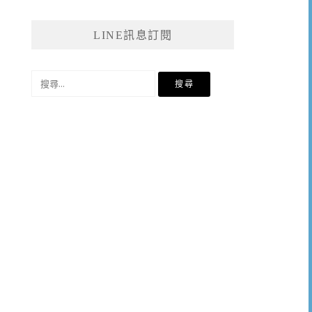
LINE訊息訂閱
搜
尋
關
鍵
字: