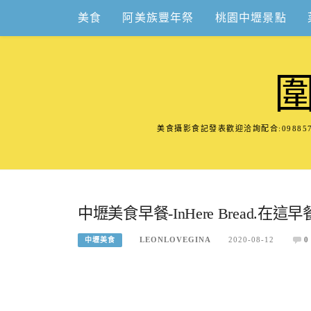
Skip
美食
阿美族豐年祭
桃園中壢景點
to
content
美食攝影食記發表歡迎洽詢配合:098
中壢美食早餐-InHere Bread
LEONLOVEGINA
2020-08-12
0
中壢美食