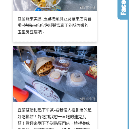
宜蘭羅東美食-玉里橋頭臭豆腐羅東店開幕
啦~快點來吃吃佐料豐富真正外酥內嫩的
玉里臭豆腐吧~
宜蘭蘇澳甜點下午茶-被我個人推到爆的超
好吃鬆餅！好吃到我想一直吃的達克瓦
茲！歡迎來到下予甜點專門店，這裡美味