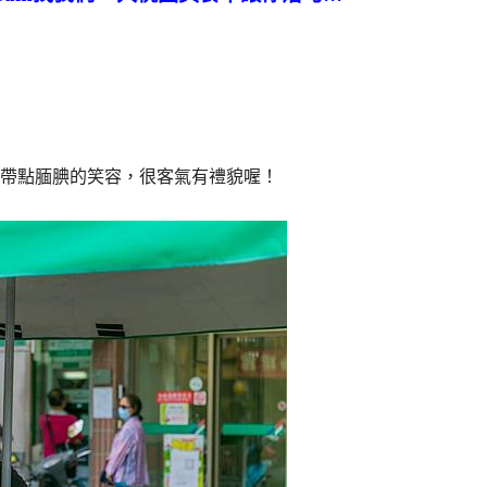
帶點腼腆的笑容，很客氣有禮貌喔！