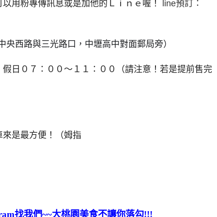
可以用粉專傳訊息或是加他的Ｌｉｎｅ喔！
line預訂：
中央西路與三光路口，中壢高中對面郵局旁）
，假日０７：００～１１：００（請注意！若是提前售完
車來是最方便！（姆指
egram找我們~~大桃園美食不讓你落勾!!!