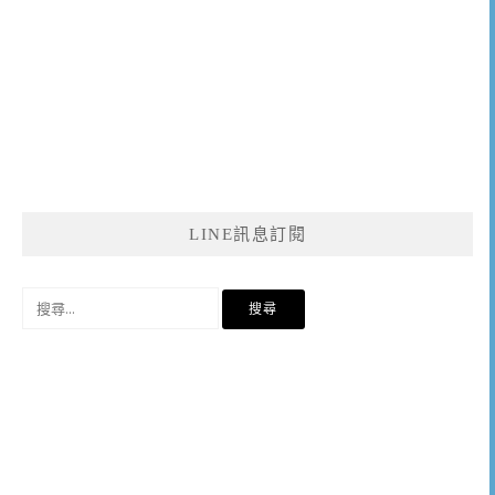
LINE訊息訂閱
搜
尋
關
鍵
字: