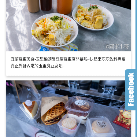
宜蘭羅東美食-玉里橋頭臭豆腐羅東店開幕啦~快點來吃吃佐料豐富
真正外酥內嫩的玉里臭豆腐吧~