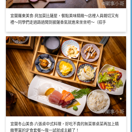
宜蘭羅東美食-貝加莫比薩屋，餐點美味精緻～店裡人員親切又有
禮～同學們走過路過聞到披薩香氣就進來坐坐吧～（招手
宜蘭冬山美食-六張桌中式料理，好吃不貴的無菜單桌菜再加上精
緻豐富的定食套餐～我一試就成主顧了！