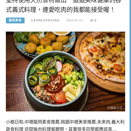
式義式料理，連愛吃肉的我都能接受喔！
龍岡美食
LEONLOVEGINA
2022-01-14
0
小樹日和,中壢龍岡素食推薦,桃園中壢美食推薦,未來肉,義大利
蔬食料理 這間無肉料理餐廳啊，其實很多同學都應該來…