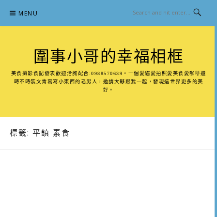
Skip
MENU
to
content
圍事小哥的幸福相框
美食攝影食記發表歡迎洽詢配合:0988570639。一個愛貓愛拍照愛美食愛咖啡還
時不時裝文青寫寫小東西的老男人，邀請大夥跟我一起，發現這世界更多的美
好。
標籤:
平鎮 素食