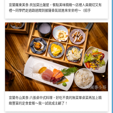
宜蘭羅東美食-貝加莫比薩屋，餐點美味精緻～店裡人員親切又有
禮～同學們走過路過聞到披薩香氣就進來坐坐吧～（招手
宜蘭冬山美食-六張桌中式料理，好吃不貴的無菜單桌菜再加上精
緻豐富的定食套餐～我一試就成主顧了！