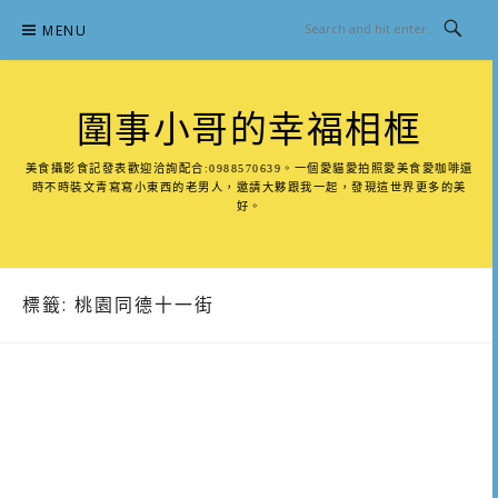
Skip
MENU
to
content
圍事小哥的幸福相框
美食攝影食記發表歡迎洽詢配合:0988570639。一個愛貓愛拍照愛美食愛咖啡還
時不時裝文青寫寫小東西的老男人，邀請大夥跟我一起，發現這世界更多的美
好。
標籤:
桃園同德十一街