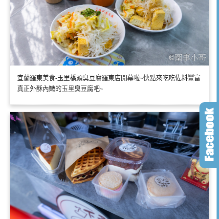
宜蘭羅東美食-玉里橋頭臭豆腐羅東店開幕啦~快點來吃吃佐料豐富
真正外酥內嫩的玉里臭豆腐吧~