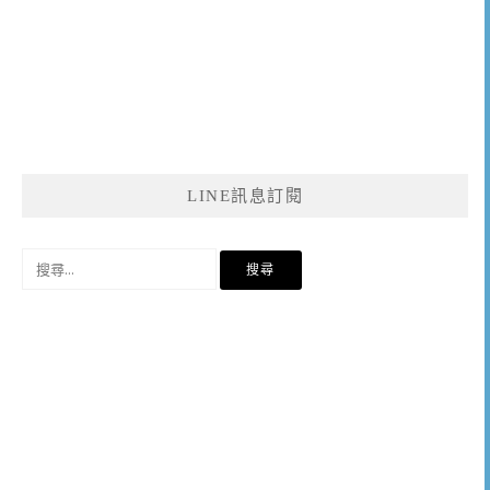
LINE訊息訂閱
搜
尋
關
鍵
字: