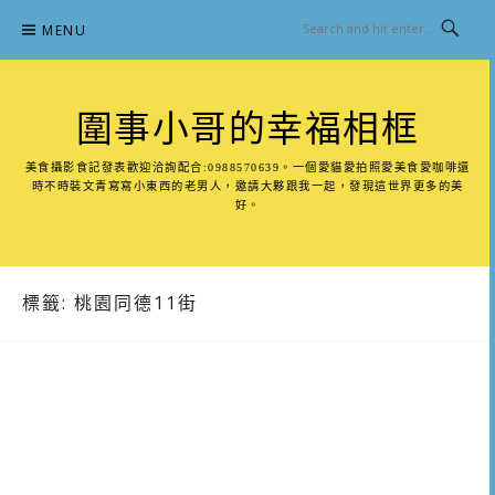
Skip
MENU
to
content
圍事小哥的幸福相框
美食攝影食記發表歡迎洽詢配合:0988570639。一個愛貓愛拍照愛美食愛咖啡還
時不時裝文青寫寫小東西的老男人，邀請大夥跟我一起，發現這世界更多的美
好。
標籤:
桃園同德11街