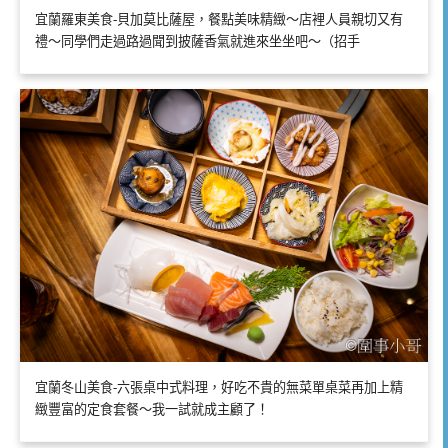
宜蘭羅東美食-貝加莫比薩屋，餐點美味精緻～店裡人員親切又有
禮～同學們走過路過聞到披薩香氣就進來坐坐吧～（招手
宜蘭冬山美食-六張桌中式料理，好吃不貴的無菜單桌菜再加上精
緻豐富的定食套餐～我一試就成主顧了！