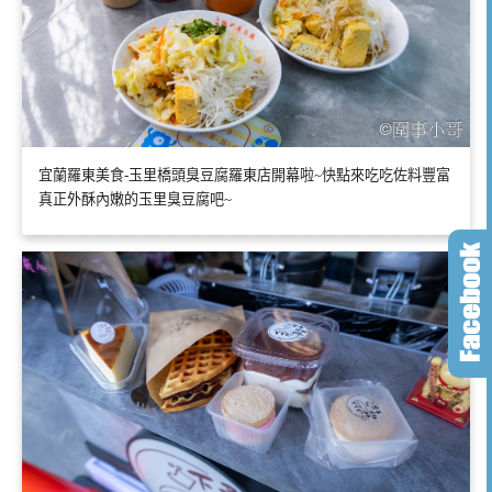
宜蘭羅東美食-玉里橋頭臭豆腐羅東店開幕啦~快點來吃吃佐料豐富
真正外酥內嫩的玉里臭豆腐吧~