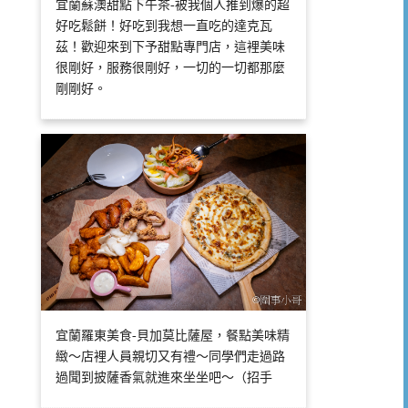
宜蘭蘇澳甜點下午茶-被我個人推到爆的超
好吃鬆餅！好吃到我想一直吃的達克瓦
茲！歡迎來到下予甜點專門店，這裡美味
很剛好，服務很剛好，一切的一切都那麼
剛剛好。
宜蘭羅東美食-貝加莫比薩屋，餐點美味精
緻～店裡人員親切又有禮～同學們走過路
過聞到披薩香氣就進來坐坐吧～（招手