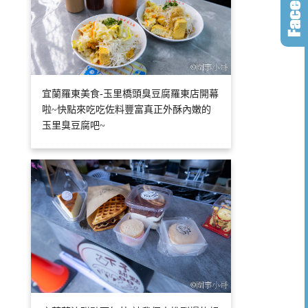
宜蘭羅東美食-玉里橋頭臭豆腐羅東店開幕
啦~快點來吃吃佐料豐富真正外酥內嫩的
玉里臭豆腐吧~