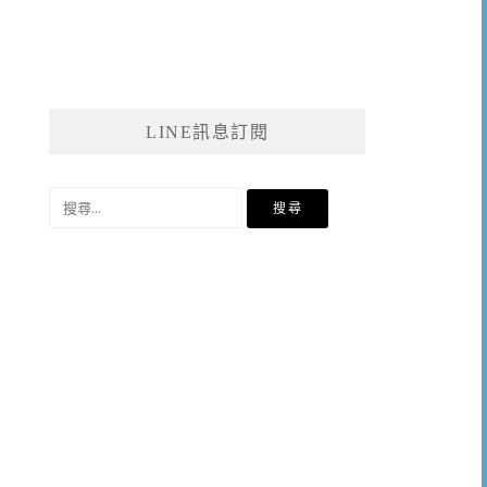
LINE訊息訂閱
搜
尋
關
鍵
字: