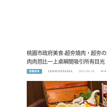
桃園市政府美食-超夯燒肉，超夯の
肉肉芭比一上桌瞬間吸引所有目光
LEONLOVEGINA
2021-04-18
0
桃園美食