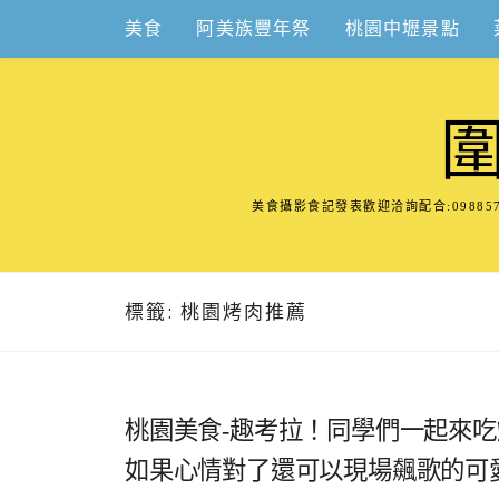
Skip
美食
阿美族豐年祭
桃園中壢景點
to
content
美食攝影食記發表歡迎洽詢配合:098
標籤:
桃園烤肉推薦
桃園美食-趣考拉！同學們一起來
如果心情對了還可以現場飆歌的可