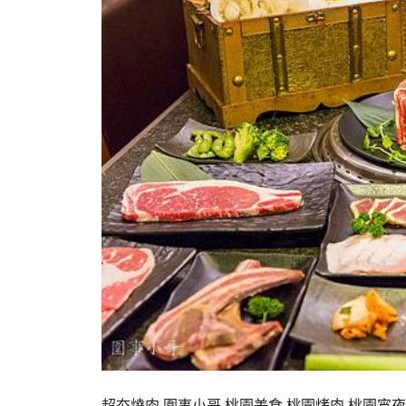
超夯燒肉,圍事小哥,桃園美食,桃園烤肉,桃園宵