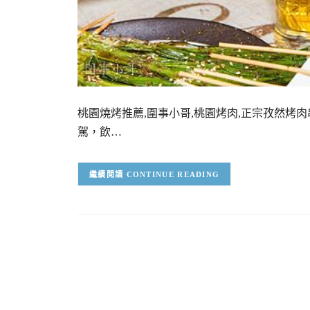
桃園燒烤推薦,圍事小哥,桃園烤肉,正宗孜然烤
駕，飲…
CONTINUE READING