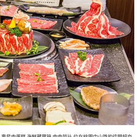
夜,壽星肉蛋糕,海鮮藏寶箱,肉肉芭比 位在桃園中山路的這間超夯