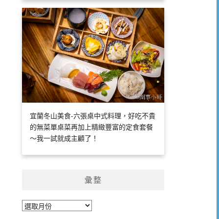
宜蘭冬山美食-六張桌中式料理，好吃不貴
的無菜單桌菜再加上精緻豐富的定食套餐
～我一試就成主顧了！
彙整
彙
整