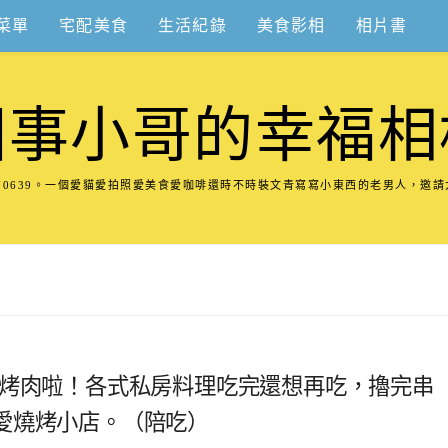
菜單
宅配美食
生活紀錄
美食影相
相片書
圍事小哥的幸福相
8570639。一個愛貓愛拍照愛美食愛咖啡還時不時裝文青寫寫小東西的老男人，邀
吃烤肉啦！各式私房料理吃完還想再吃，擼完串
愛燒烤小店。（陪吃）