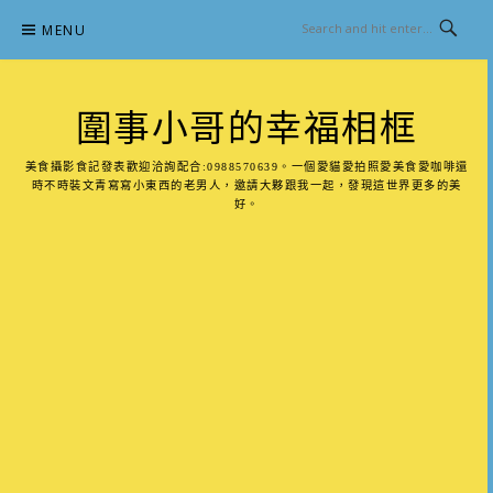
Skip
MENU
to
content
圍事小哥的幸福相框
美食攝影食記發表歡迎洽詢配合:0988570639。一個愛貓愛拍照愛美食愛咖啡還
時不時裝文青寫寫小東西的老男人，邀請大夥跟我一起，發現這世界更多的美
好。