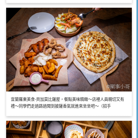
宜蘭羅東美食-貝加莫比薩屋，餐點美味精緻～店裡人員親切又有
禮～同學們走過路過聞到披薩香氣就進來坐坐吧～（招手