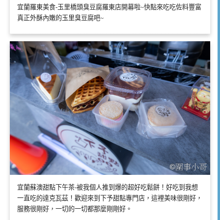
宜蘭羅東美食-玉里橋頭臭豆腐羅東店開幕啦~快點來吃吃佐料豐富
真正外酥內嫩的玉里臭豆腐吧~
宜蘭蘇澳甜點下午茶-被我個人推到爆的超好吃鬆餅！好吃到我想
一直吃的達克瓦茲！歡迎來到下予甜點專門店，這裡美味很剛好，
服務很剛好，一切的一切都那麼剛剛好。