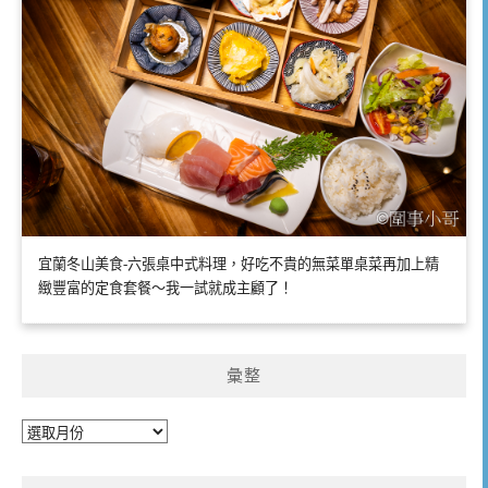
宜蘭冬山美食-六張桌中式料理，好吃不貴的無菜單桌菜再加上精
緻豐富的定食套餐～我一試就成主顧了！
彙整
彙
整