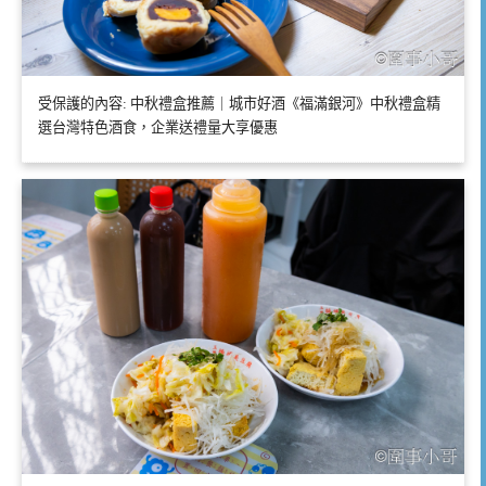
受保護的內容: 中秋禮盒推薦｜城市好酒《福滿銀河》中秋禮盒精
選台灣特色酒食，企業送禮量大享優惠