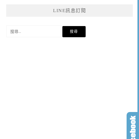
LINE訊息訂閱
搜
尋
關
鍵
字: