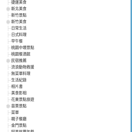
捷運美食
新北美食
新竹景點
新竹美食
日常生活
日式料理
早午餐
桃園中壢景點
桃園餐酒館
民宿推薦
流浪動物救援
無菜單料理
生活紀錄
相片書
美食影相
花東景點旅遊
苗栗景點
菜單
親子餐廳
金門景點
阿美族豐年祭