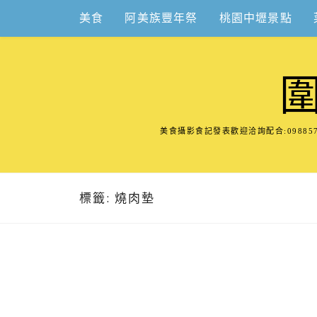
Skip
美食
阿美族豐年祭
桃園中壢景點
to
content
美食攝影食記發表歡迎洽詢配合:098
標籤:
燒肉墊