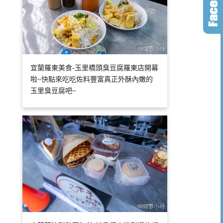
宜蘭羅東美食-玉里橋頭臭豆腐羅東店開幕
啦~快點來吃吃佐料豐富真正外酥內嫩的
玉里臭豆腐吧~