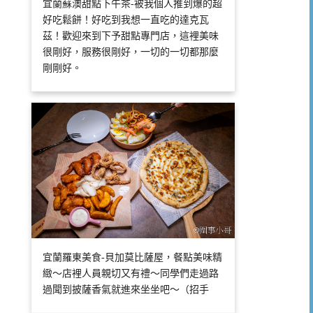
宜蘭蘇澳甜點下午茶-被我個人推到爆的超
好吃鬆餅！好吃到我想一直吃的達克瓦
茲！歡迎來到下予甜點專門店，這裡美味
很剛好，服務很剛好，一切的一切都那麼
剛剛好。
宜蘭羅東美食-貝加莫比薩屋，餐點美味精
緻～店裡人員親切又有禮～同學們走過路
過聞到披薩香氣就進來坐坐吧～（招手