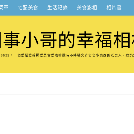
菜單
宅配美食
生活紀錄
美食影相
相片書
圍事小哥的幸福相
8570639。一個愛貓愛拍照愛美食愛咖啡還時不時裝文青寫寫小東西的老男人，邀