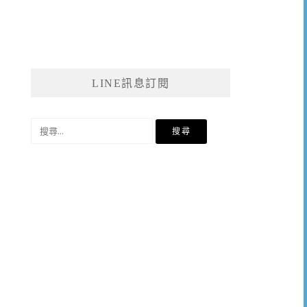
LINE訊息訂閱
搜
尋
關
鍵
字: