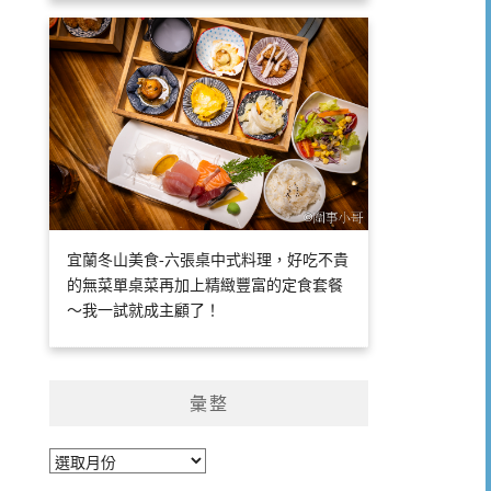
宜蘭冬山美食-六張桌中式料理，好吃不貴
的無菜單桌菜再加上精緻豐富的定食套餐
～我一試就成主顧了！
彙整
彙
整