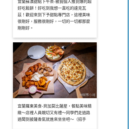
宜蘭蘇澳甜點下午茶-被我個人推到爆的超
好吃鬆餅！好吃到我想一直吃的達克瓦
茲！歡迎來到下予甜點專門店，這裡美味
很剛好，服務很剛好，一切的一切都那麼
剛剛好。
宜蘭羅東美食-貝加莫比薩屋，餐點美味精
緻～店裡人員親切又有禮～同學們走過路
過聞到披薩香氣就進來坐坐吧～（招手