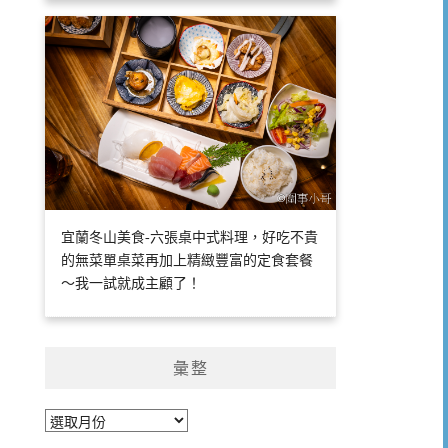
宜蘭冬山美食-六張桌中式料理，好吃不貴
的無菜單桌菜再加上精緻豐富的定食套餐
～我一試就成主顧了！
彙整
彙
整