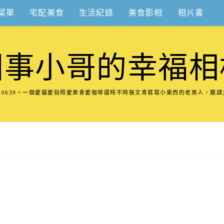
菜單
宅配美食
生活紀錄
美食影相
相片書
圍事小哥的幸福相
8570639。一個愛貓愛拍照愛美食愛咖啡還時不時裝文青寫寫小東西的老男人，邀