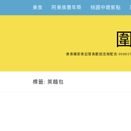
Skip
美食
阿美族豐年祭
桃園中壢景點
to
content
美食攝影食記發表歡迎洽詢配合:098
標籤:
莢麵包