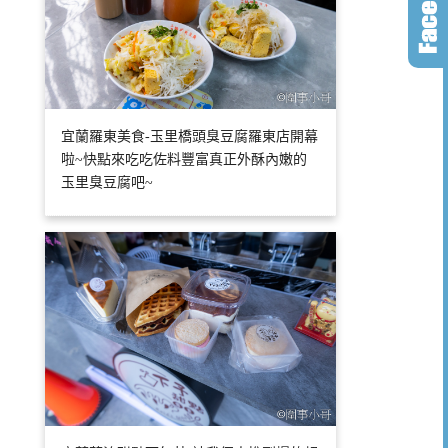
宜蘭羅東美食-玉里橋頭臭豆腐羅東店開幕
啦~快點來吃吃佐料豐富真正外酥內嫩的
玉里臭豆腐吧~