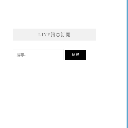
LINE訊息訂閱
搜
尋
關
鍵
字: