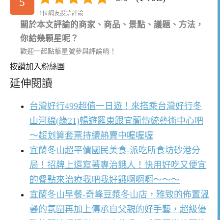
5
1位網友投票評論
關於本文評論的商家、商品、景點、議題、方法，
你給幾顆星呢？
歡迎一起點擊星號參與評論唷！
按讚加入粉絲團
延伸閱讀
台灣好行499超值一日遊！來搭乘台灣好行冬
山河線(綠21)暢遊羅東跟宜蘭傳統藝術中心吧
～超划算套票持續熱賣中喔喔喔
宜蘭冬山超平價國民美食-派吃所食坊砂港分
局！招牌上還寫著專治餓人！快用好吃又便宜
的餐點來治療我吧我好餓啊啊啊～～～
宜蘭冬山早餐-奇峰豆漿冬山店，雅致的佈置溫
馨的氛圍再加上傳承自父親的好手藝，超級優