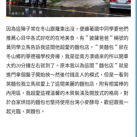
因為這陣子常在冬山跟羅東出沒，便纏著國中同學要他們
推薦心目中各式好吃的在地美食，有＂披薩爸爸＂稱號的
黃同學立馬告訴我這間他超愛的麵包店。＂莢麵包＂就在
冬山鄉的華德福學校旁邊，我是從南方澳過來的所以開車
大約20分鐘左右就到了。原本我以為這間＂麵包店＂就是
進門拿個盤子開始挾～然後付錢走人的模式，但是一看到
莢麵包我立馬就愛上了這間美麗的麵包店，附有相當棒的
內用區，我超愛這裡溫馨的木質裝潢及開放式的格局，對
於自家烘焙的麵包也堅持使用台灣小麥酵母，歡迎跟我一
起光臨，莢麵包。