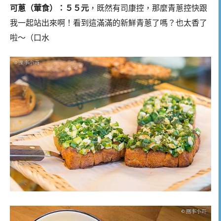
可蔥（葷食）：５５元
，既然有司康控，那麼青蔥控快跟
我一起站出來啊！看到這滿滿的新鮮青蔥了嗎？也太香了
啦～（口水