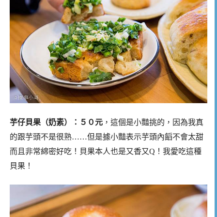
芋仔貝果（奶素）：５０元
，這個是小豔挑的，因為我真
的跟芋頭不是很熟……但是據小豔表示芋頭內饀不會太甜
而且非常綿密好吃！貝果本人也是又香又Q！我愛吃這種
貝果！