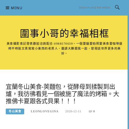
Skip
MENU
to
content
圍事小哥的幸福相框
美食攝影食記發表歡迎洽詢配合:0988570639。一個愛貓愛拍照愛美食愛咖啡還
時不時裝文青寫寫小東西的老男人，邀請大夥跟我一起，發現這世界更多的美
好。
宜蘭冬山美食-莢麵包，從酵母到揉製到出
爐，我彷彿看見一個被施了魔法的烤箱。大
推佛卡夏跟各式貝果！！！
冬山美食
LEONLOVEGINA
2020-12-11
0