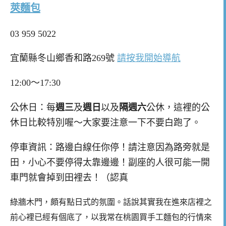
莢麵包
03 959 5022
宜蘭縣冬山鄉香和路269號
請按我開始導航
12:00～17:30
公休日：每
週三
及
週日
以及
隔週六
公休，這裡的公
休日比較特別喔～大家要注意一下不要白跑了。
停車資訊：路邊白線任你停！請注意因為路旁就是
田，小心不要停得太靠邊邊！副座的人很可能一開
車門就會掉到田裡去！（認真
綠牆木門，頗有點日式的氛圍。話說其實我在進來店裡之
前心裡已經有個底了，以我常在桃園買手工麵包的行情來