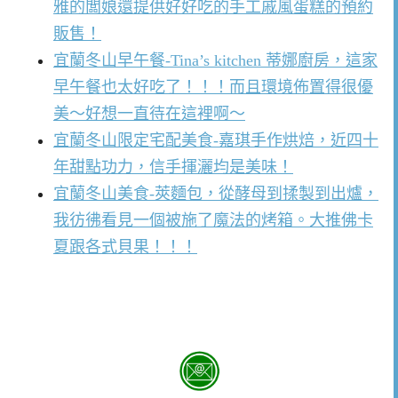
雅的闆娘還提供好好吃的手工戚風蛋糕的預約
販售！
宜蘭冬山早午餐-Tina’s kitchen 蒂娜廚房，這家
早午餐也太好吃了！！！而且環境佈置得很優
美～好想一直待在這裡啊～
宜蘭冬山限定宅配美食-嘉琪手作烘焙，近四十
年甜點功力，信手揮灑均是美味！
宜蘭冬山美食-莢麵包，從酵母到揉製到出爐，
我彷彿看見一個被施了魔法的烤箱。大推佛卡
夏跟各式貝果！！！