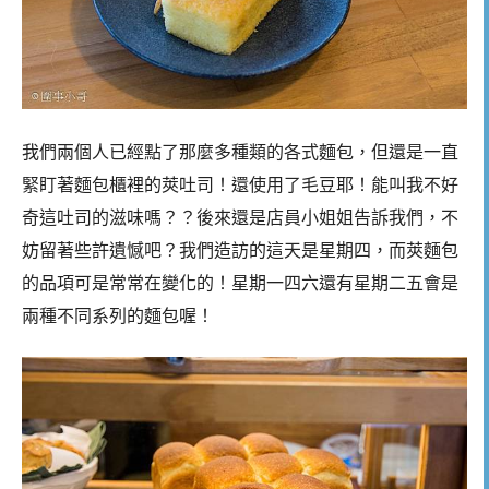
我們兩個人已經點了那麼多種類的各式麵包，但還是一直
緊盯著麵包櫃裡的莢吐司！還使用了毛豆耶！能叫我不好
奇這吐司的滋味嗎？？後來還是店員小姐姐告訴我們，不
妨留著些許遺憾吧？我們造訪的這天是星期四，而莢麵包
的品項可是常常在變化的！星期一四六還有星期二五會是
兩種不同系列的麵包喔！