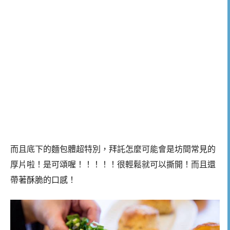
而且底下的麵包體超特別，拜託怎麼可能會是坊間常見的
厚片啦！是可頌喔！！！！！很輕鬆就可以撕開！而且還
帶著酥脆的口感！