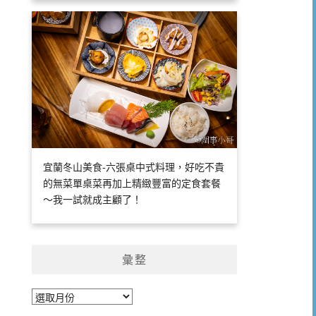
宜蘭冬山美食-六張桌中式料理，好吃不貴
的無菜單桌菜再加上精緻豐富的定食套餐
～我一試就成主顧了！
彙整
彙
整