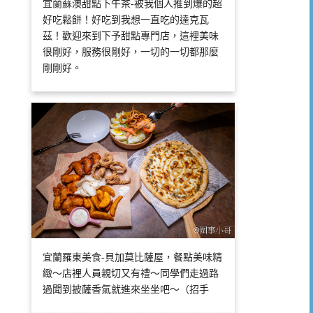
宜蘭蘇澳甜點下午茶-被我個人推到爆的超
好吃鬆餅！好吃到我想一直吃的達克瓦
茲！歡迎來到下予甜點專門店，這裡美味
很剛好，服務很剛好，一切的一切都那麼
剛剛好。
宜蘭羅東美食-貝加莫比薩屋，餐點美味精
緻～店裡人員親切又有禮～同學們走過路
過聞到披薩香氣就進來坐坐吧～（招手