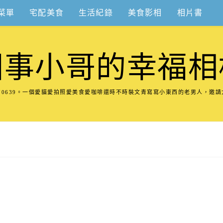
菜單
宅配美食
生活紀錄
美食影相
相片書
圍事小哥的幸福相
8570639。一個愛貓愛拍照愛美食愛咖啡還時不時裝文青寫寫小東西的老男人，邀