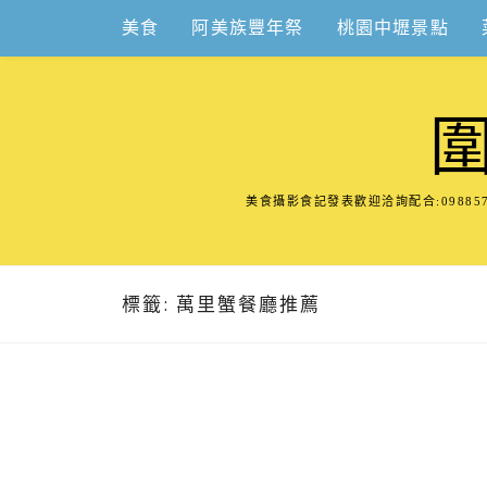
Skip
美食
阿美族豐年祭
桃園中壢景點
to
content
美食攝影食記發表歡迎洽詢配合:098
標籤:
萬里蟹餐廳推薦