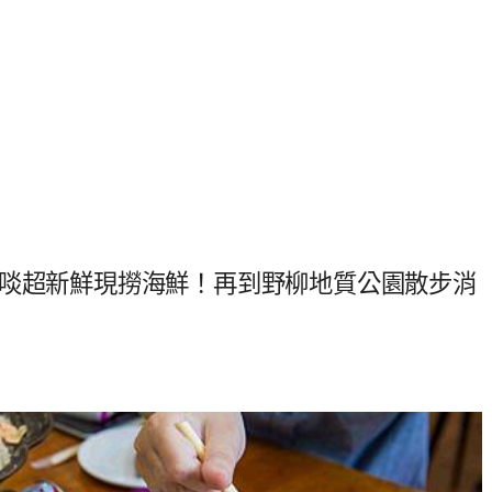
大啖超新鮮現撈海鮮！再到野柳地質公園散步消