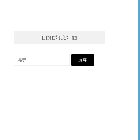
LINE訊息訂閱
搜
尋
關
鍵
字: