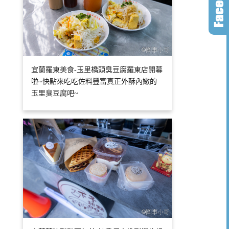
宜蘭羅東美食-玉里橋頭臭豆腐羅東店開幕
啦~快點來吃吃佐料豐富真正外酥內嫩的
玉里臭豆腐吧~