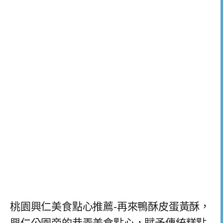
桃園興仁美食點心推薦-再來鴨酥皮蛋黃酥，
興仁公園旁的巷弄美食點心，賦予傳統糕點