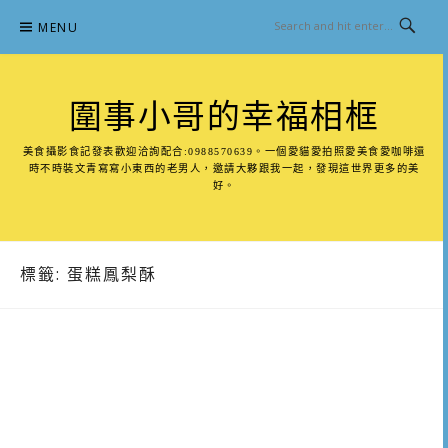
Skip
MENU
to
content
圍事小哥的幸福相框
美食攝影食記發表歡迎洽詢配合:0988570639。一個愛貓愛拍照愛美食愛咖啡還
時不時裝文青寫寫小東西的老男人，邀請大夥跟我一起，發現這世界更多的美
好。
標籤:
蛋糕鳳梨酥