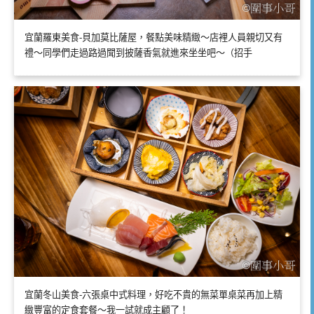
宜蘭羅東美食-貝加莫比薩屋，餐點美味精緻～店裡人員親切又有
禮～同學們走過路過聞到披薩香氣就進來坐坐吧～（招手
宜蘭冬山美食-六張桌中式料理，好吃不貴的無菜單桌菜再加上精
緻豐富的定食套餐～我一試就成主顧了！