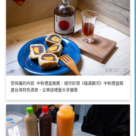
受保護的內容: 中秋禮盒推薦｜城市好酒《福滿銀河》中秋禮盒精
選台灣特色酒食，企業送禮量大享優惠