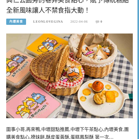
全新風味讓人不禁食指大動！
內壢美食
LEONLOVEGINA
2022-04-06
0
圍事小哥,再來鴨,中壢甜點推薦,中壢下午茶點心,內壢美食,團
購美食點心,撩妹餅,酥皮蛋黃酥,蛋糕鳳梨酥 第一次…