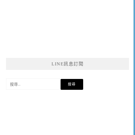
LINE訊息訂閱
搜
尋
關
鍵
字: