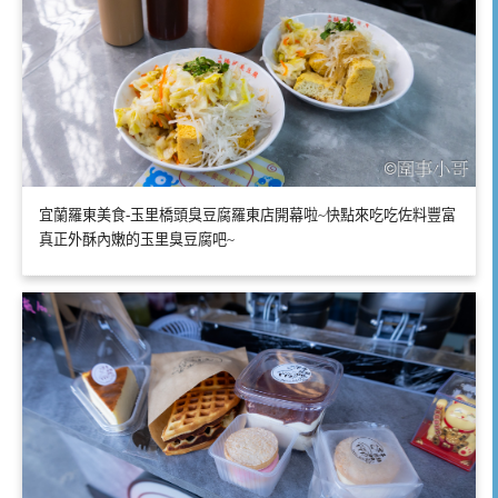
宜蘭羅東美食-玉里橋頭臭豆腐羅東店開幕啦~快點來吃吃佐料豐富
真正外酥內嫩的玉里臭豆腐吧~