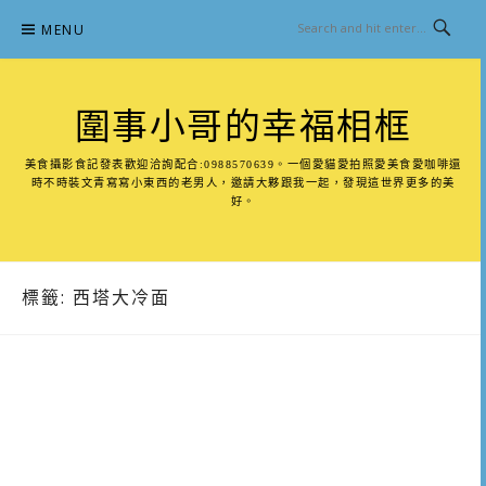
Skip
MENU
to
content
圍事小哥的幸福相框
美食攝影食記發表歡迎洽詢配合:0988570639。一個愛貓愛拍照愛美食愛咖啡還
時不時裝文青寫寫小東西的老男人，邀請大夥跟我一起，發現這世界更多的美
好。
標籤:
西塔大冷面