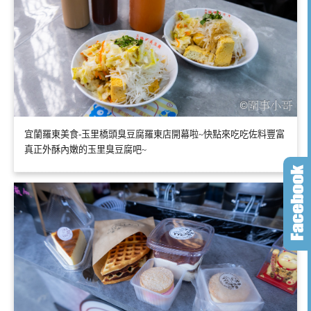
宜蘭羅東美食-玉里橋頭臭豆腐羅東店開幕啦~快點來吃吃佐料豐富
真正外酥內嫩的玉里臭豆腐吧~