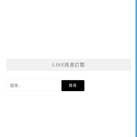
LINE訊息訂閱
搜
尋
關
鍵
字: