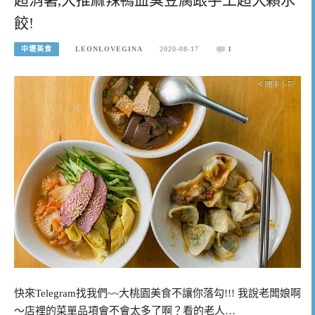
餃!
中壢美食
LEONLOVEGINA
2020-08-17
1
快來Telegram找我們~~大桃園美食不讓你落勾!!! 我說老闆娘啊
～店裡的菜單品項會不會太多了啊？看的老人…