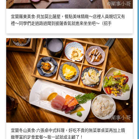
宜蘭羅東美食-貝加莫比薩屋，餐點美味精緻～店裡人員親切又有
禮～同學們走過路過聞到披薩香氣就進來坐坐吧～（招手
宜蘭冬山美食-六張桌中式料理，好吃不貴的無菜單桌菜再加上精
緻豐富的定食套餐～我一試就成主顧了！