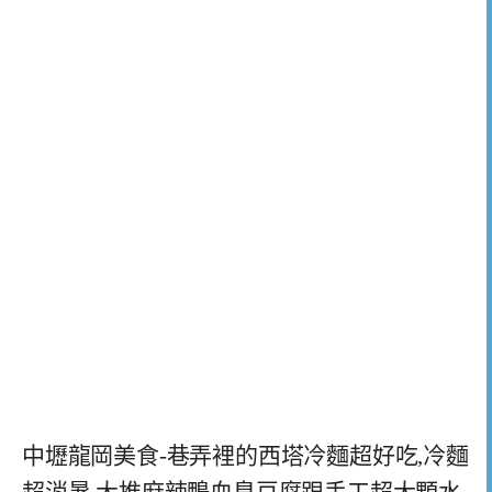
中壢龍岡美食-巷弄裡的西塔冷麵超好吃,冷麵
超消暑,大推麻辣鴨血臭豆腐跟手工超大顆水