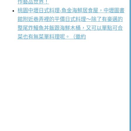
作藝品世界！
桃園中壢日式料理-魚金海鮮居食屋，中壢圖書
館附近巷弄裡的平價日式料理～除了有豪邁的
整尾炸鰻魚丼飯跟海鮮木桶，又可以單點可合
菜也有無菜單料理呢。（邀約