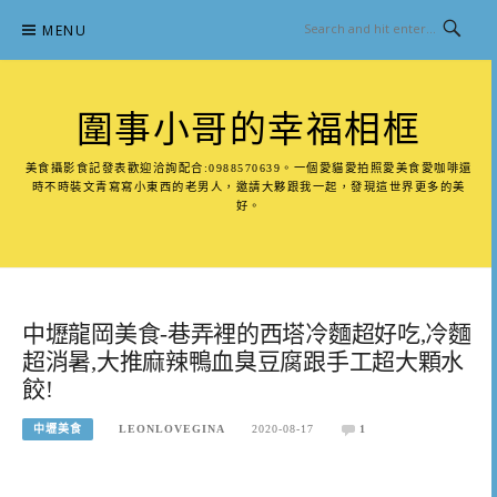
Skip
MENU
to
content
圍事小哥的幸福相框
美食攝影食記發表歡迎洽詢配合:0988570639。一個愛貓愛拍照愛美食愛咖啡還
時不時裝文青寫寫小東西的老男人，邀請大夥跟我一起，發現這世界更多的美
好。
中壢龍岡美食-巷弄裡的西塔冷麵超好吃,冷麵
超消暑,大推麻辣鴨血臭豆腐跟手工超大顆水
餃!
中壢美食
LEONLOVEGINA
2020-08-17
1