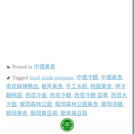
Posted in
中壢美食
Tagged
local guide program
,
中壢冷麵
,
中壢美食
,
南崁麻辣鴨血
,
巷弄美食
,
手工水餃
,
桃園美食
,
烤冷
麵桃園
,
西塔冷面
,
西塔冷麵
,
西塔冷麵 菜單
,
西塔大
冷面
,
龍岡森林公園
,
龍岡森林公園美食
,
龍岡涼麵
,
龍岡美食
,
龍岡臭豆腐
,
龍崗臭豆腐