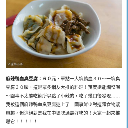
麻辣鴨血臭豆腐：６０元
，單點一大塊鴨血３０～一塊臭
豆腐３０喔，這是眾多網友大推的料理！辣度還能調整呢
～圍事不太能吃辣所以點了小辣的，吃了幾口後發現……
我被這個麻辣鴨血臭豆腐迷上了！圍事鮮少對這類食物感
興趣，但這絕對是我在中壢吃過最好吃的！大家一起來推
爆它！！！！！