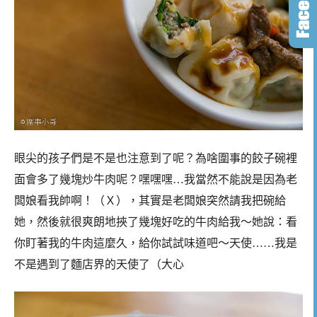
眼尖的孩子們是不是也注意到了呢？為啥圍事的餃子碗裡
面會多了幾塊炒牛肉呢？嘿嘿嘿…我當然不能說是因為老
闆娘看我帥啊！（Ｘ），其實是老闆娘突然請我把碗給
她，然後就很爽朗地挾了幾塊好吃的牛肉給我～她說：看
你盯著我的牛肉這麼久，給你試試味道吧～天使……我是
不是遇到了麵店界的天使了（大心