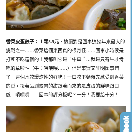
香菜皮蛋餃子：１顆5.5元
，這絕對是圍事這幾年來最大的
挑戰之一……香菜這個東西真的很奇怪……圍事小時候是
打死不吃這個的！我都叫它是＂牛草＂…就是只有牛才肯
吃的草啦～（牛：喂喂喂……）但是事實又証明圍事錯
了！這個水餃爆炸性的好吃！一口咬下頓時先感受到香菜
的香，接著品到絞肉的甜跟著而來的是皮蛋的鮮味跟口
感…嘖嘖嘖……圍事的評分板呢？十分！我要給十分！