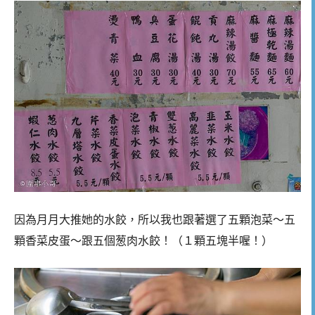
因為月月大推她的水餃，所以我也跟著選了五顆泡菜～五
顆香菜皮蛋～跟五個葱肉水餃！（１顆五塊半喔！）