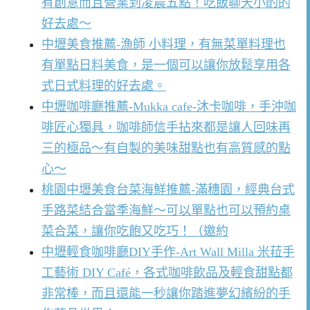
有創意而且營業到凌晨五點！吃飯聊天小酌的
好去處～
中壢美食推薦-漁師 小料理，有無菜單料理也
有單點日料美食，是一個可以讓你放鬆享用各
式日式料理的好去處。
中壢咖啡廳推薦-Mukka cafe-沐卡咖啡，手沖咖
啡匠心獨具，咖啡師信手拈來都是讓人回味再
三的極品～有自製的美味甜點也有高質感的點
心～
桃園中壢美食台菜海鮮推薦-滿穗園，經典台式
手路菜結合當季海鮮～可以單點也可以預約桌
菜合菜，讓你吃飽又吃巧！（邀約
中壢輕食咖啡廳DIY手作-Art Wall Milla 米菈手
工藝術 DIY Café，各式咖啡飲品及輕食甜點都
非常棒，而且還能一秒讓你踏進夢幻繽紛的手