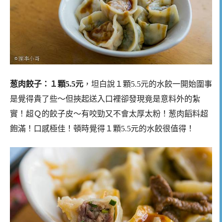
葱肉餃子：１顆5.5元
，坦白說１顆5.5元的水餃一開始圍事
是覺得貴了些～但挾起送入口裡卻發現竟是意料外的紮
實！超Ｑ的餃子皮～有咬勁又不會太厚太粉！葱肉饀料超
飽滿！口感極佳！頓時覺得１顆5.5元的水餃很值得！