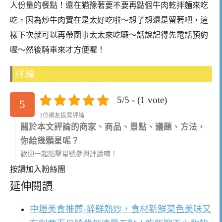
人份量的餐點！還在猶豫著要不要再點個牛肉乾拌麵來吃
吃，因為炒牛肉實在是太好吃啦～想了想還是留著吧，這
樣下次就可以再帶圍事太太來吃囉～話說記得先電話預約
喔～然後騎車來才方便喔！
評論
5/5 - (1 vote)
5
1位網友投票評論
關於本文評論的商家、商品、景點、議題、方法，
你給幾顆星呢？
歡迎一起點擊星號參與評論唷！
按讚加入粉絲團
延伸閱讀
中壢美食推薦-醉鮮熱炒，食材新鮮菜色美味又