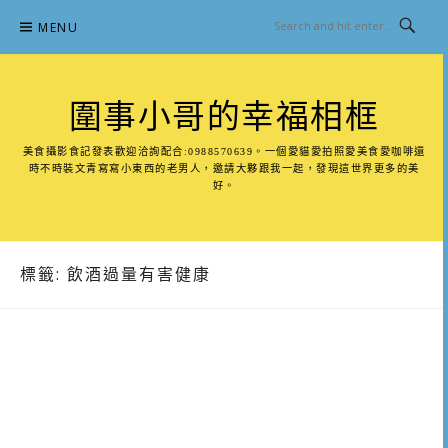
Skip
MENU
to
content
圍事小哥的幸福相框
美食攝影食記發表歡迎洽詢配合:0988570639。一個愛貓愛拍照愛美食愛咖啡還
時不時裝文青寫寫小東西的老男人，邀請大夥跟我一起，發現這世界更多的美
好。
標籤:
飲酒過量有害健康