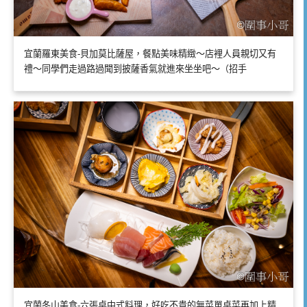
宜蘭羅東美食-貝加莫比薩屋，餐點美味精緻～店裡人員親切又有
禮～同學們走過路過聞到披薩香氣就進來坐坐吧～（招手
宜蘭冬山美食-六張桌中式料理，好吃不貴的無菜單桌菜再加上精