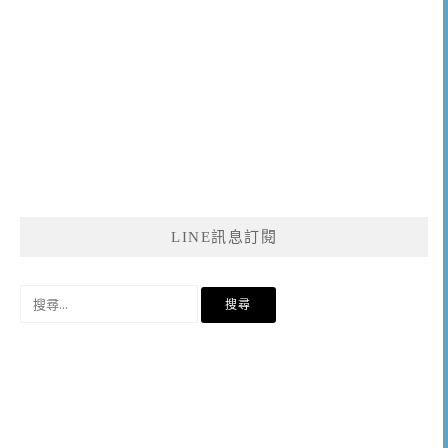
LINE訊息訂閱
搜
尋
關
鍵
字: