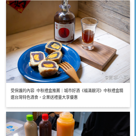
受保護的內容: 中秋禮盒推薦｜城市好酒《福滿銀河》中秋禮盒精
選台灣特色酒食，企業送禮量大享優惠