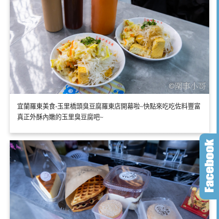
宜蘭羅東美食-玉里橋頭臭豆腐羅東店開幕啦~快點來吃吃佐料豐富
真正外酥內嫩的玉里臭豆腐吧~