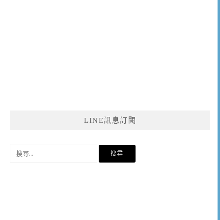
LINE訊息訂閱
搜
尋
關
鍵
字: