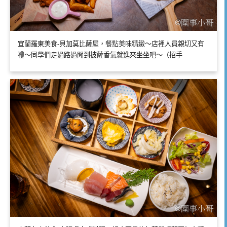
宜蘭羅東美食-貝加莫比薩屋，餐點美味精緻～店裡人員親切又有
禮～同學們走過路過聞到披薩香氣就進來坐坐吧～（招手