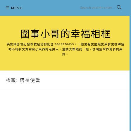
Skip
MENU
to
content
圍事小哥的幸福相框
美食攝影食記發表歡迎洽詢配合:0988570639。一個愛貓愛拍照愛美食愛咖啡還
時不時裝文青寫寫小東西的老男人，邀請大夥跟我一起，發現這世界更多的美
好。
標籤:
館長便當