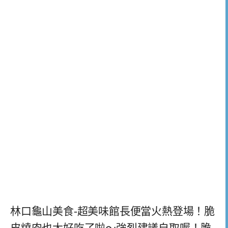
林口龜山美食-超美味館長便當火熱登場！脆
皮燒肉也太好吃了啦～強烈建議自取喔！脆