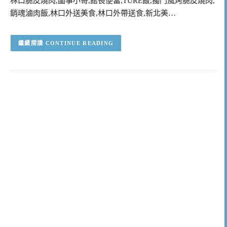
林口脆皮燒肉,圍事小哥,館長便當,TURE飯,獨門風烤脆皮燒肉,
銷魂滷肉飯,林口外送美食,林口外帶送食,新北美…
CONTINUE READING