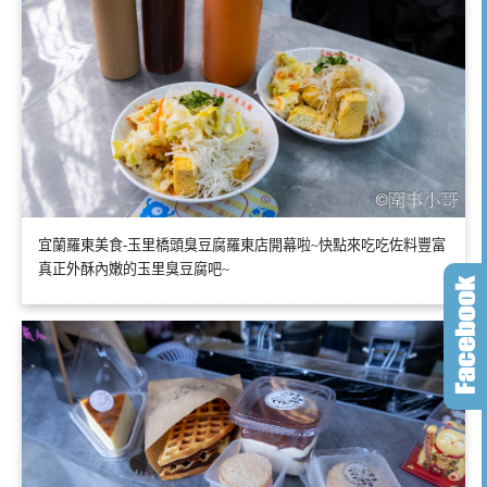
宜蘭羅東美食-玉里橋頭臭豆腐羅東店開幕啦~快點來吃吃佐料豐富
真正外酥內嫩的玉里臭豆腐吧~