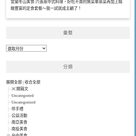
宜蘭冬山美食-六張桌中式料理，好吃不貴的無菜單桌菜再加上精
緻豐富的定食套餐～我一試就成主顧了！
彙整
彙
整
分類
展開全部
|
收合全部
3C開箱文
Uncategoried
Uncategorized
伴手禮
公益活動
南亞美食
南投美食
台中美食