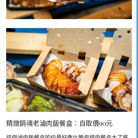
精燉銷魂老滷肉飯餐盒：自取價90元
這個滷肉飯餐盒的份量好像比脆皮燒肉餐盒大了將