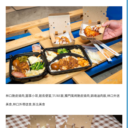
林口脆皮燒肉,圍事小哥,館長便當,TURE飯,獨門風烤脆皮燒肉,銷魂滷肉飯,林口外送
美食,林口外帶送食,新北美食