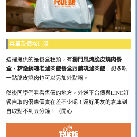
菜單及價格比照
這裡提供的是餐盒種類，有
獨門風烤脆皮燒肉餐
盒
，
精燉銷魂老滷肉飯餐盒
跟
銷魂滷肉飯
！想多吃
一點脆皮燒肉也可以另加外點唷。
然後同學們看看售價的地方，外送平台價與LINE訂
餐自取的優惠價實在差不少呢！還好朋友的倉庫到
自取點不到五分鐘！（開心