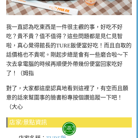
我一直認為吃東西是一件很主觀的事，好吃不好
吃？貴不貴？值不值得？這些問題都是見仁見智
啦，真心覺得館長的TURE飯便當好吃！而且自取的
話價格也不貴呢。剛起步總是會有一些磨合啦～下
次去拿電腦的時候再順便外帶幾份便當回家吃好
了！（姆指
對了，大家都這麼認真地看到這裡了，有空而且願
意的話來幫圍事的臉書粉專按個讚追蹤一下吧！
（大心
店家/景點資訊