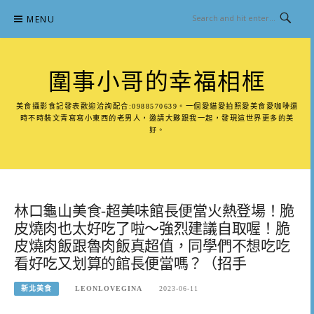
Skip
MENU
to
content
圍事小哥的幸福相框
美食攝影食記發表歡迎洽詢配合:0988570639。一個愛貓愛拍照愛美食愛咖啡還
時不時裝文青寫寫小東西的老男人，邀請大夥跟我一起，發現這世界更多的美
好。
林口龜山美食-超美味館長便當火熱登場！脆
皮燒肉也太好吃了啦～強烈建議自取喔！脆
皮燒肉飯跟魯肉飯真超值，同學們不想吃吃
看好吃又划算的館長便當嗎？（招手
新北美食
LEONLOVEGINA
2023-06-11