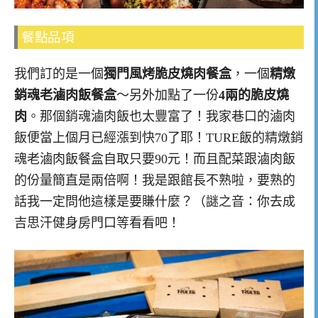
餐點品項
我們訂的是一個
獨門風烤脆皮燒肉餐盒
，一個
精燉
銷魂老滷肉飯餐盒
～另外加點了一份
4兩的脆皮燒
肉
。那個銷魂滷肉飯也太豐富了！我家巷口的滷肉
飯便當上個月已經漲到快70了耶！TURE飯的精燉銷
魂老滷肉飯餐盒自取只要90元！而且配菜跟滷肉飯
的份量簡直是兩倍啊！我是跟館長不熟啦，要熟的
話我一定問他這樣是要賺什麼？（謎之音：你去成
吉思汗健身房門口等看看吧！