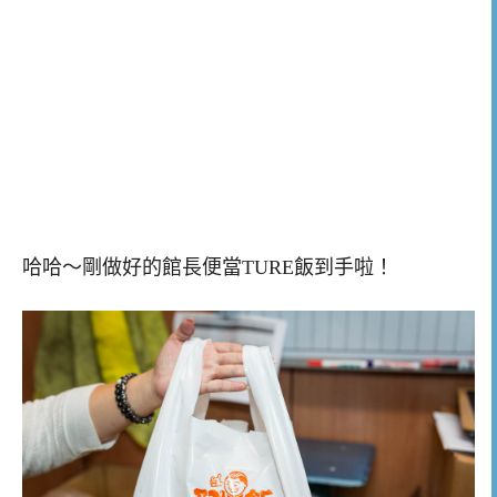
哈哈～剛做好的館長便當TURE飯到手啦！