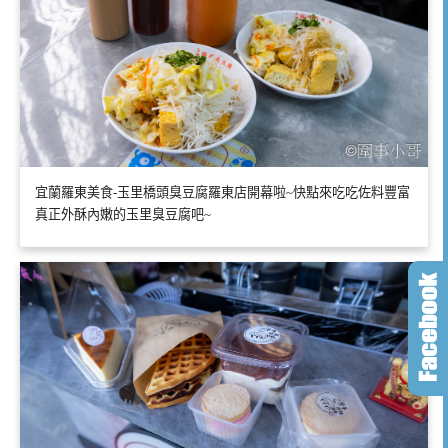
宜蘭羅東美食-玉里橋頭臭豆腐羅東店開幕啦~快點來吃吃佐料豐富
真正外酥內嫩的玉里臭豆腐吧~