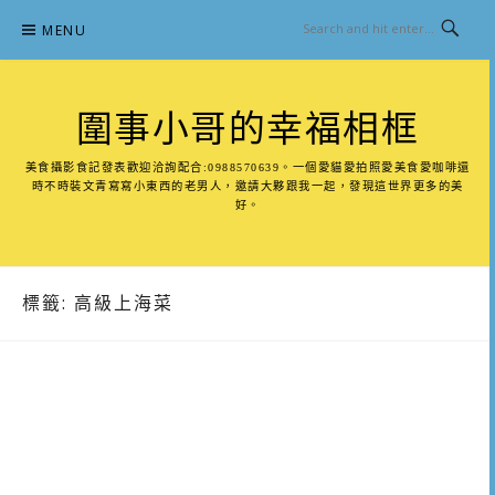
Skip
MENU
to
content
圍事小哥的幸福相框
美食攝影食記發表歡迎洽詢配合:0988570639。一個愛貓愛拍照愛美食愛咖啡還
時不時裝文青寫寫小東西的老男人，邀請大夥跟我一起，發現這世界更多的美
好。
標籤:
高級上海菜