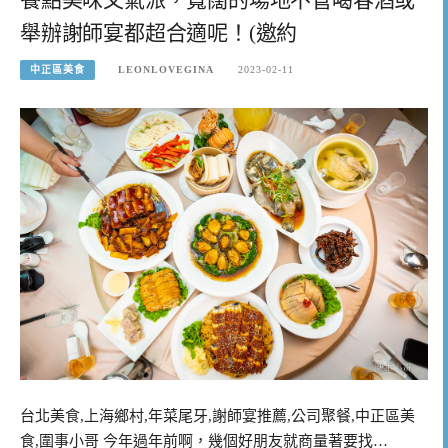
舉辦謝師宴都超合適呢！(邀約
中正區美食
LEONLOVEGINA
2023-02-11
台北美食,上海鄉村,年菜尾牙,謝師宴推薦,公司聚餐,中正區美
食,圍事小哥 今年過年前啊，幾個好朋友就商量著要找…