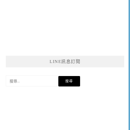
LINE訊息訂閱
搜
尋
關
鍵
字: