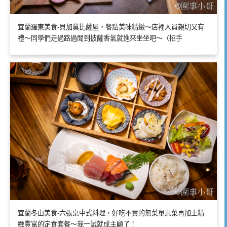
宜蘭羅東美食-貝加莫比薩屋，餐點美味精緻～店裡人員親切又有
禮～同學們走過路過聞到披薩香氣就進來坐坐吧～（招手
宜蘭冬山美食-六張桌中式料理，好吃不貴的無菜單桌菜再加上精
緻豐富的定食套餐～我一試就成主顧了！