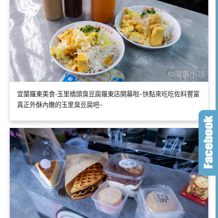
宜蘭羅東美食-玉里橋頭臭豆腐羅東店開幕啦~快點來吃吃佐料豐富
真正外酥內嫩的玉里臭豆腐吧~