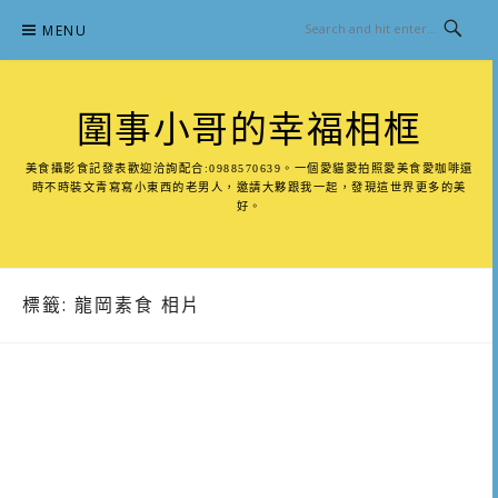
Skip
MENU
to
content
圍事小哥的幸福相框
美食攝影食記發表歡迎洽詢配合:0988570639。一個愛貓愛拍照愛美食愛咖啡還
時不時裝文青寫寫小東西的老男人，邀請大夥跟我一起，發現這世界更多的美
好。
標籤:
龍岡素食 相片