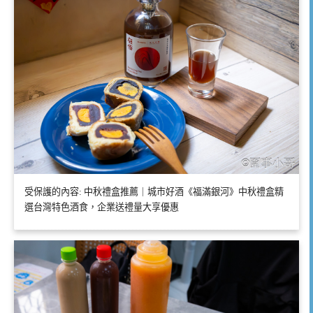
受保護的內容: 中秋禮盒推薦｜城市好酒《福滿銀河》中秋禮盒精
選台灣特色酒食，企業送禮量大享優惠