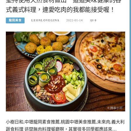
式義式料理，連愛吃肉的我都能接受喔！
龍岡美食
LEONLOVEGINA
2022-01-14
0
小樹日和,中壢龍岡素食推薦,桃園中壢美食推薦,未來肉,義大利
蔬食料理 這間無肉料理餐廳啊，其實很多同學都應該來…