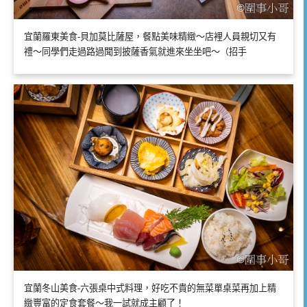
宜蘭羅東美食-貝加莫比薩屋，餐點美味精緻～店裡人員親切又有
禮～同學們走過路過聞到披薩香氣就進來坐坐吧～（招手
宜蘭冬山美食-六張桌中式料理，好吃不貴的無菜單桌菜再加上精
緻豐富的定食套餐～我一試就成主顧了！