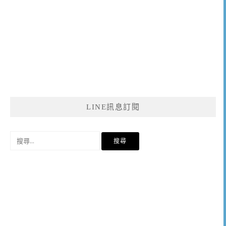
LINE訊息訂閱
搜
尋
關
鍵
字: