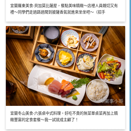
宜蘭羅東美食-貝加莫比薩屋，餐點美味精緻～店裡人員親切又有
禮～同學們走過路過聞到披薩香氣就進來坐坐吧～（招手
宜蘭冬山美食-六張桌中式料理，好吃不貴的無菜單桌菜再加上精
緻豐富的定食套餐～我一試就成主顧了！