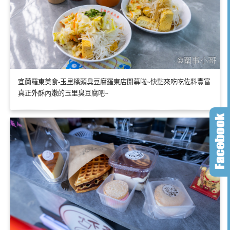
宜蘭羅東美食-玉里橋頭臭豆腐羅東店開幕啦~快點來吃吃佐料豐富
真正外酥內嫩的玉里臭豆腐吧~