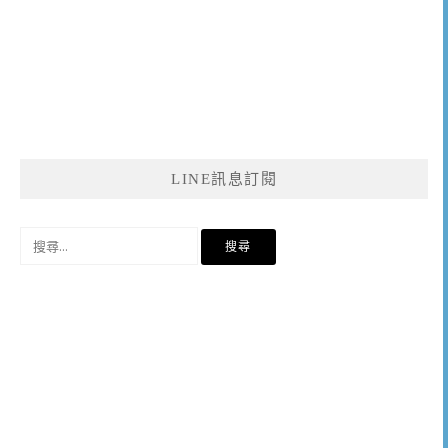
LINE訊息訂閱
搜
尋
關
鍵
字: