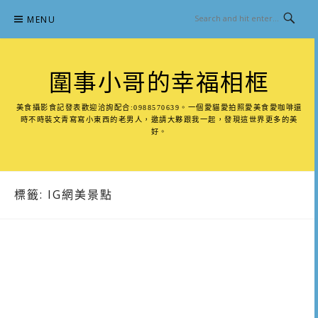
Skip
MENU
to
content
圍事小哥的幸福相框
美食攝影食記發表歡迎洽詢配合:0988570639。一個愛貓愛拍照愛美食愛咖啡還
時不時裝文青寫寫小東西的老男人，邀請大夥跟我一起，發現這世界更多的美
好。
標籤:
IG網美景點