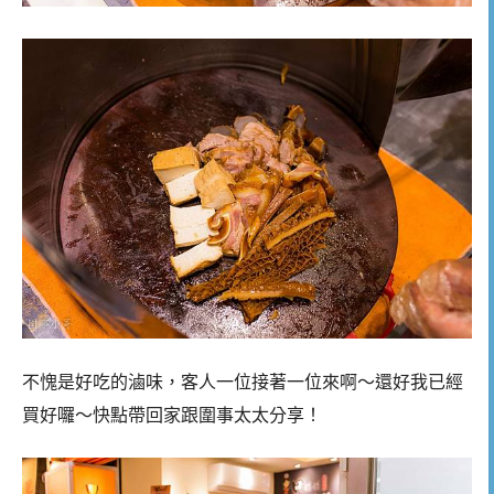
不愧是好吃的滷味，客人一位接著一位來啊～還好我已經
買好囉～快點帶回家跟圍事太太分享！