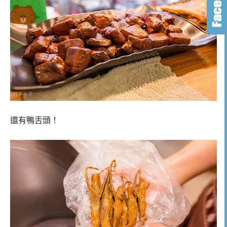
還有鴨舌頭！