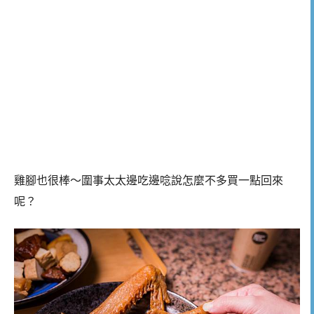
雞腳也很棒～圍事太太邊吃邊唸說怎麼不多買一點回來
呢？