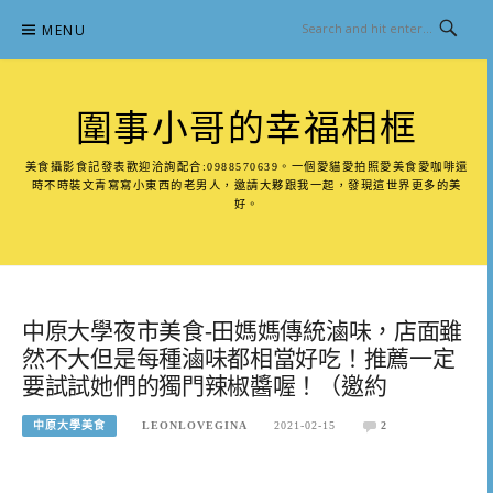
Skip
MENU
to
content
圍事小哥的幸福相框
美食攝影食記發表歡迎洽詢配合:0988570639。一個愛貓愛拍照愛美食愛咖啡還
時不時裝文青寫寫小東西的老男人，邀請大夥跟我一起，發現這世界更多的美
好。
中原大學夜市美食-田媽媽傳統滷味，店面雖
然不大但是每種滷味都相當好吃！推薦一定
要試試她們的獨門辣椒醬喔！（邀約
中原大學美食
LEONLOVEGINA
2021-02-15
2