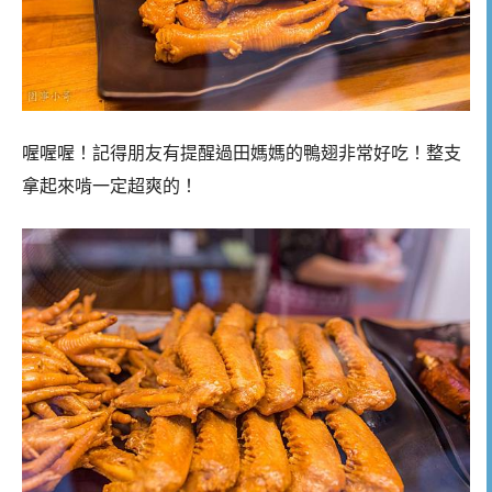
喔喔喔！記得朋友有提醒過田媽媽的鴨翅非常好吃！整支
拿起來啃一定超爽的！