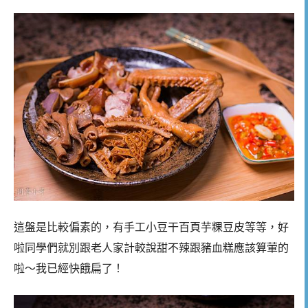
這盤是比較偏素的，有手工小豆干百頁芋粿豆皮等等，好
啦同學們就別跟老人家計較說甜不辣跟豬血糕應該算葷的
啦～我已經快餓扁了！