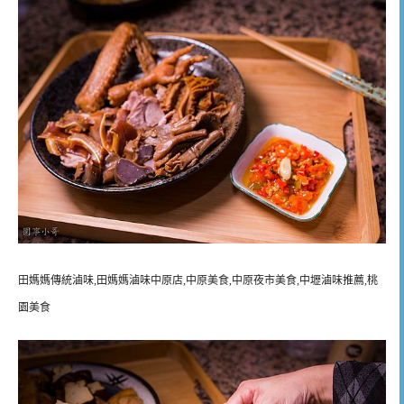
田媽媽傳統滷味,田媽媽滷味中原店,中原美食,中原夜市美食,中壢滷味推薦,桃
園美食