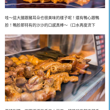
哇～這大腸跟豬耳朵也很美味的樣子呢！還有鴨心跟鴨
胗！鴨胗那特有的沙沙的口感真棒～（口水再度流下