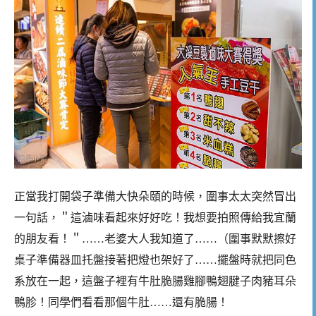
正當我打開袋子準備大快朵頤的時候，圍事太太突然冒出
一句話，＂這滷味看起來好好吃！我想要拍照傳給我宜蘭
的朋友看！＂……老婆大人我知道了……（圍事默默擦好
桌子準備器皿托盤接著把燈也架好了……擺盤時就把同色
系放在一起，這盤子裡有牛肚脆腸雞腳鴨翅腱子肉豬耳朵
鴨胗！同學們看看那個牛肚……還有脆腸！