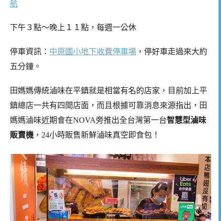
航
下午３點～晚上１１點，每週一公休
停車資訊：
中原國小地下收費停車場
，停好車走過來大約
五分鐘。
田媽媽傳統滷味在平鎮就是相當有名的店家，目前加上平
鎮總店一共有四間店面，而且根據可靠消息來源指出，田
媽媽滷味近期會在NOVA旁推出全台灣第一台
智慧型滷味
販賣機
，24小時販售新鮮滷味真空即食包！