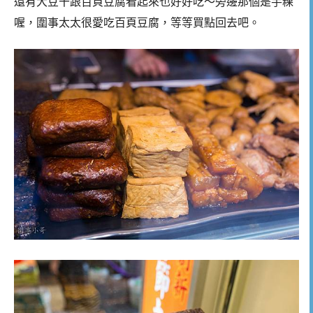
還有大豆干跟百頁豆腐看起來也好好吃～旁邊那個是芋粿
喔，圍事太太很愛吃百頁豆腐，等等買點回去吧。