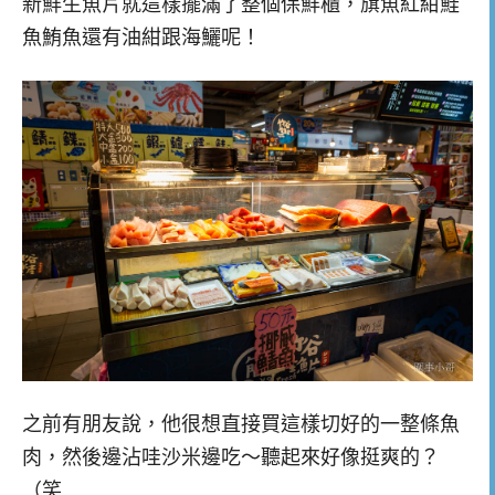
新鮮生魚片就這樣擺滿了整個保鮮櫃，旗魚紅紺鮭
魚鮪魚還有油紺跟海鱺呢！
之前有朋友說，他很想直接買這樣切好的一整條魚
肉，然後邊沾哇沙米邊吃～聽起來好像挺爽的？
（笑