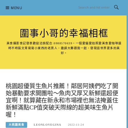
Skip
MENU
to
content
圍事小哥的幸福相框
美食攝影食記發表歡迎洽詢配合:0988570639。一個愛貓愛拍照愛美食愛咖啡還
時不時裝文青寫寫小東西的老男人，邀請大夥跟我一起，發現這世界更多的美
好。
桃園超優質生魚片推薦！鄰居阿姨們吃了開
始暴動要求開團啦～魚肉又厚又新鮮還超便
宜啊！就算藏在新永和市場裡也無法掩蓋住
新鮮滿點CP值突破天際線的超美味生魚片
喔！
大桃園美食
LEONLOVEGINA
2022-11-24