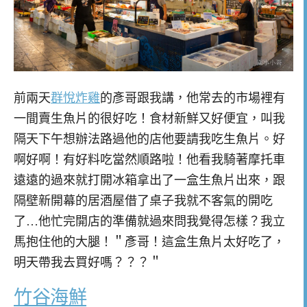
前兩天
群悅炸雞
的彥哥跟我講，他常去的市場裡有
一間賣生魚片的很好吃！食材新鮮又好便宜，叫我
隔天下午想辦法路過他的店他要請我吃生魚片。好
啊好啊！有好料吃當然順路啦！他看我騎著摩托車
遠遠的過來就打開冰箱拿出了一盒生魚片出來，跟
隔壁新開幕的居酒屋借了桌子我就不客氣的開吃
了…他忙完開店的準備就過來問我覺得怎樣？我立
馬抱住他的大腿！＂彥哥！這盒生魚片太好吃了，
明天帶我去買好嗎？？？＂
竹谷海鮮