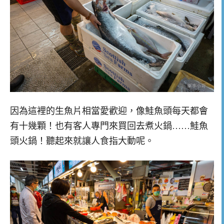
因為這裡的生魚片相當愛歡迎，像鮭魚頭每天都會
有十幾顆！也有客人專門來買回去煮火鍋……鮭魚
頭火鍋！聽起來就讓人食指大動呢。