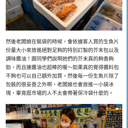
然後老闆娘在裝袋的時候，會依據客人買的生魚片
份量大小來放進絕對足夠的特別訂製的芥末包以及
調味醬油！跟同學們說啊她們的芥末真的夠香夠
勁，而且連醬油也超棒的喔～如果真的覺得醬料包
不夠也可以自己額外加買。然後每一份生魚片除了
包裝的很妥善之外啊，老闆娘也會放進一小袋冰
塊，畢竟逛市場的人不太會帶著保冷袋什麼的。