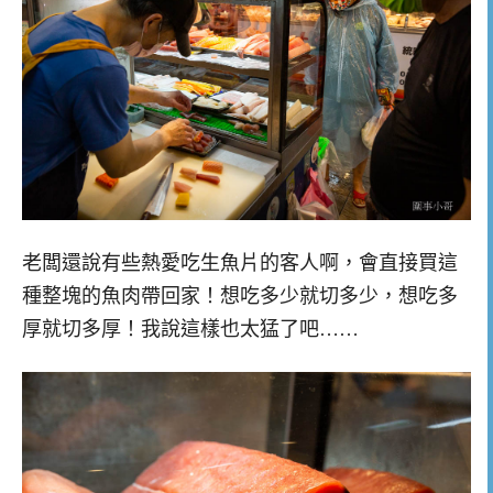
老闆還說有些熱愛吃生魚片的客人啊，會直接買這
種整塊的魚肉帶回家！想吃多少就切多少，想吃多
厚就切多厚！我說這樣也太猛了吧……