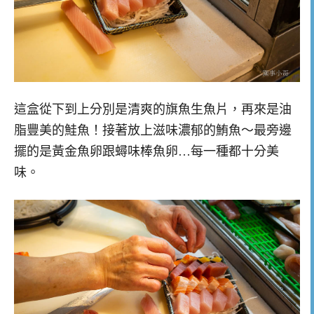
這盒從下到上分別是清爽的旗魚生魚片，再來是油
脂豐美的鮭魚！接著放上滋味濃郁的鮪魚～最旁邊
擺的是黃金魚卵跟蟳味棒魚卵…每一種都十分美
味。