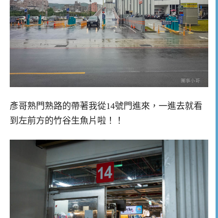
彥哥熟門熟路的帶著我從14號門進來，一進去就看
到左前方的竹谷生魚片啦！！