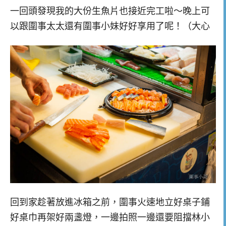
一回頭發現我的大份生魚片也接近完工啦～晚上可
以跟圍事太太還有圍事小妹好好享用了呢！（大心
回到家趁著放進冰箱之前，圍事火速地立好桌子鋪
好桌巾再架好兩盞燈，一邊拍照一邊還要阻擋林小