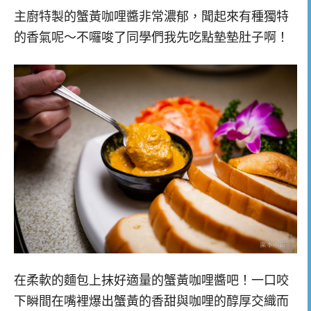
主廚特製的蟹黃咖哩醬非常濃郁，聞起來有種獨特
的香氣呢～不囉唆了同學們我先吃點墊墊肚子啊！
在柔軟的麵包上抹好適量的蟹黃咖哩醬吧！一口咬
下瞬間在嘴裡爆出蟹黃的香甜與咖哩的醇厚交織而