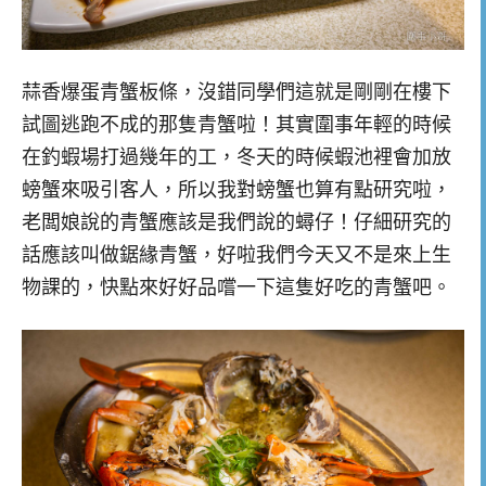
蒜香爆蛋青蟹板條，沒錯同學們這就是剛剛在樓下
試圖逃跑不成的那隻青蟹啦！其實圍事年輕的時候
在釣蝦場打過幾年的工，冬天的時候蝦池裡會加放
螃蟹來吸引客人，所以我對螃蟹也算有點研究啦，
老闆娘說的青蟹應該是我們說的蟳仔！仔細研究的
話應該叫做鋸緣青蟹，好啦我們今天又不是來上生
物課的，快點來好好品嚐一下這隻好吃的青蟹吧。