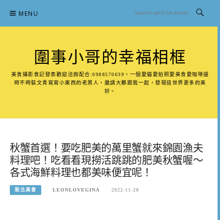
Skip
MENU
to
content
圍事小哥的幸福相框
美食攝影食記發表歡迎洽詢配合:0988570639。一個愛貓愛拍照愛美食愛咖啡還
時不時裝文青寫寫小東西的老男人，邀請大夥跟我一起，發現這世界更多的美
好。
秋蟹首選！要吃肥美的萬里蟹就來錦園漁夫
料理吧！吃看看現撈活跳跳的肥美秋蟹喔～
各式海鮮料理也都美味便宜呢！
新北美食
LEONLOVEGINA
2022-11-28