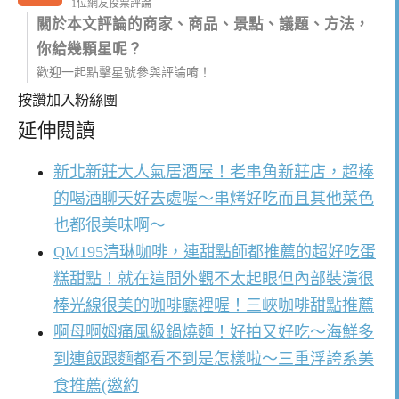
1位網友投票評論
關於本文評論的商家、商品、景點、議題、方法，
你給幾顆星呢？
歡迎一起點擊星號參與評論唷！
按讚加入粉絲團
延伸閱讀
新北新莊大人氣居酒屋！老串角新莊店，超棒
的喝酒聊天好去處喔～串烤好吃而且其他菜色
也都很美味啊～
QM195清琳咖啡，連甜點師都推薦的超好吃蛋
糕甜點！就在這間外觀不太起眼但內部裝潢很
棒光線很美的咖啡廳裡喔！三峽咖啡甜點推薦
啊母啊姆痛風級鍋燒麵！好拍又好吃～海鮮多
到連飯跟麵都看不到是怎樣啦～三重浮誇系美
食推薦(邀約