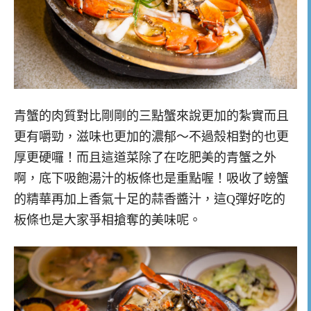
青蟹的肉質對比剛剛的三點蟹來說更加的紮實而且
更有嚼勁，滋味也更加的濃郁～不過殼相對的也更
厚更硬囉！而且這道菜除了在吃肥美的青蟹之外
啊，底下吸飽湯汁的板條也是重點喔！吸收了螃蟹
的精華再加上香氣十足的蒜香醬汁，這Q彈好吃的
板條也是大家爭相搶奪的美味呢。