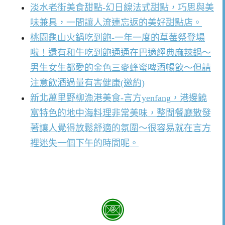
淡水老街美食甜點-幻日線法式甜點，巧思與美
味兼具，一間讓人流連忘返的美好甜點店。
桃園龜山火鍋吃到飽-一年一度的草莓祭登場
啦！還有和牛吃到飽通通在巴適經典麻辣鍋～
男生女生都愛的金色三麥蜂蜜啤酒暢飲～但請
注意飲酒過量有害健康(邀約)
新北萬里野柳漁港美食-言方yenfang，港邊饒
富特色的地中海料理非常美味，整間餐廳散發
著讓人覺得放鬆舒適的氛圍～很容易就在言方
裡迷失一個下午的時間呢。