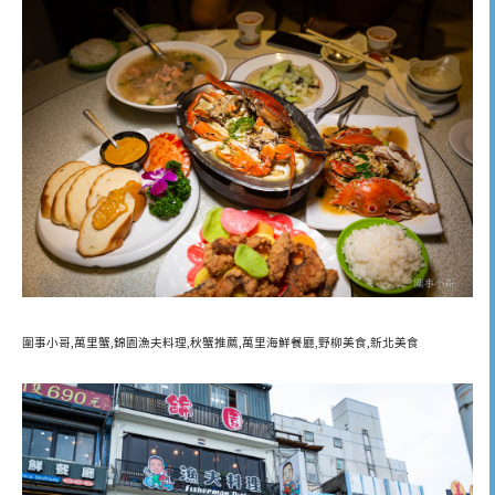
圍事小哥,萬里蟹,錦園漁夫料理,秋蟹推薦,萬里海鮮餐廳,野柳美食,新北美食