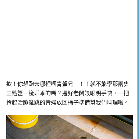
欸！你想跑去哪裡啊青蟹兄！！！就不能學那兩隻
三點蟹一樣乖乖的嗎？還好老闆娘眼明手快，一把
拎起活蹦亂跳的青蟳放回桶子準備幫我們料理啦。