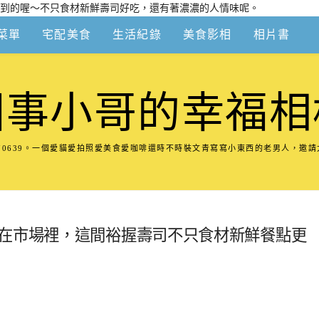
到的喔～不只食材新鮮壽司好吃，還有著濃濃的人情味呢。
菜單
宅配美食
生活紀錄
美食影相
相片書
圍事小哥的幸福相
8570639。一個愛貓愛拍照愛美食愛咖啡還時不時裝文青寫寫小東西的老男人，邀
藏在市場裡，這間裕握壽司不只食材新鮮餐點更