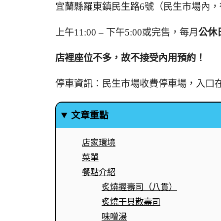
宜蘭縣羅東鎮民生路6號（民生市場內，
上午11:00 – 下午5:00或完售，每月
公休
店裡座位不多，故不接受內用預約！
停車資訊：民生市場收費停車場，入口
文章重點
店家環境
菜單
餐點介紹
炙燒握壽司（八貫）
炙燒干貝散壽司
味噌湯