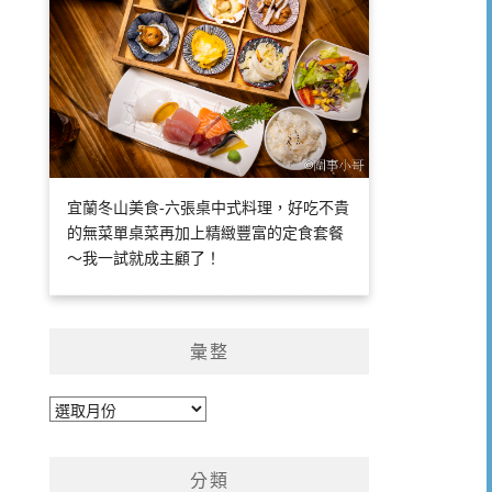
宜蘭冬山美食-六張桌中式料理，好吃不貴
的無菜單桌菜再加上精緻豐富的定食套餐
～我一試就成主顧了！
彙整
彙
整
分類