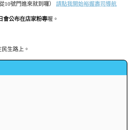
從10號門進來就到囉）
請點我開始裕握壽司導航
日會公布在店家粉專
喔。
在民生路上。