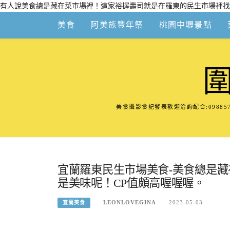
有人說美食總是藏在菜市場裡！這家裕握壽司就是在羅東的民生市場裡找
Skip
美食
阿美族豐年祭
桃園中壢景點
to
content
美食攝影食記發表歡迎洽詢配合:098
宜蘭羅東民生市場美食-美食總是
是美味呢！CP值頗高喔喔喔。
LEONLOVEGINA
2023-05-03
宜蘭美食