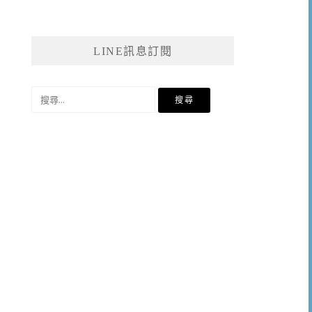
LINE訊息訂閱
搜
尋
關
鍵
字: