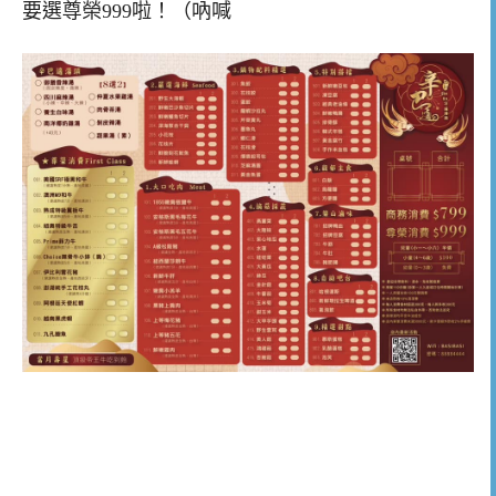
要選尊榮999啦！（吶喊