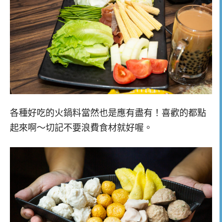
各種好吃的火鍋料當然也是應有盡有！喜歡的都點
起來啊～切記不要浪費食材就好喔。