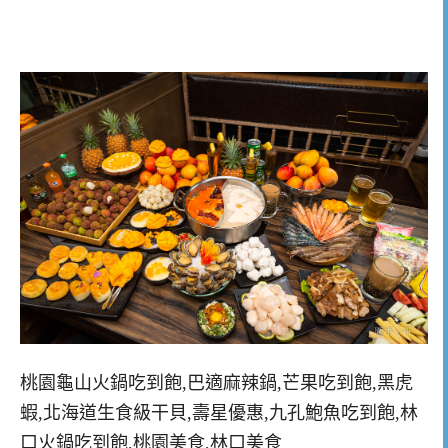
桃園龜山火鍋吃到飽,巴適麻辣鍋,芒果吃到飽,黑虎
蝦,北海道生食級干貝,壽星優惠,九孔鮑魚吃到飽,林
口火鍋吃到飽,桃園美食,林口美食