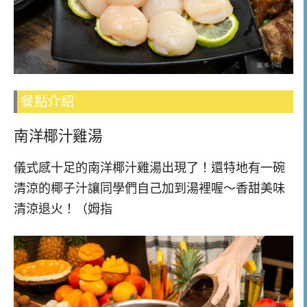
餐點介紹
南洋椰汁雞湯
儀式感十足的南洋椰汁雞湯出現了！還特地有一碗
清涼的椰子汁讓同學們自己加到湯裡喔～香甜美味
清涼退火！（姆指