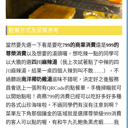
點餐方式及菜單參考
當然要先選一下看是要吃
799的商業消費
還是
999的
尊榮消費
以及想要的湯頭囉，想吃辣一點的同學可
以大膽的選
四川麻辣湯
（我上次試著點了中辣的四
川麻辣湯，結果一桌四個人辣到叫不敢……），不
過聽說
南洋椰奶雞湯
滋味不錯呢，決定好之後服務
員會送上一張附有QRCode的點餐單，手機掃瞄就可
以開始點啦！商務799的消費已經可以吃好多好多種
的各式山珍海味啦。不過同學們有沒有注意到啊？
菜單左下角那個鑲金的區域就是選擇尊榮級999消費
的客人可以點的喔，有和牛九孔鮑魚黑虎蝦……我