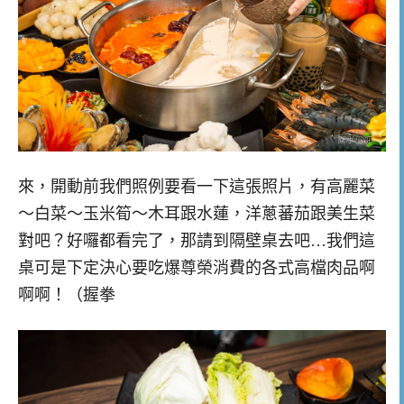
來，開動前我們照例要看一下這張照片，有高麗菜
～白菜～玉米筍～木耳跟水蓮，洋蔥蕃茄跟美生菜
對吧？好囉都看完了，那請到隔壁桌去吧…我們這
桌可是下定決心要吃爆尊榮消費的各式高檔肉品啊
啊啊！（握拳