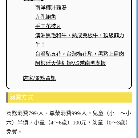
南洋椰汁雞湯
九孔鮑魚
手工花枝丸
澳洲黑毛和牛，熟成翼板牛，頂級菲力
牛！
台灣豬五花，台灣梅花豬，黑豬上肩肉
阿根廷天使紅蝦V.S越南黑虎蝦
店家/景點資訊
消費方式
商務消費799/人、尊榮消費999/人。兒童（小一～小
六）半價，小童（4～6歲）100元，幼童（0～3歲）
免費。