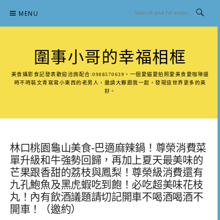
Skip
MENU
to
content
圍事小哥的幸福相框
美食攝影食記發表歡迎洽詢配合:0988570639。一個愛貓愛拍照愛美食愛咖啡還
時不時裝文青寫寫小東西的老男人，邀請大夥跟我一起，發現這世界更多的美
好。
林口桃園龜山美食-巴適麻辣鍋！尊榮消費菜
單升級和牛強勢回歸，再加上夏天最美味的
芒果跟香甜的荔枝與鳳梨！尊榮級消費還有
九孔鮑魚及黑虎蝦吃到飽！必吃超美味花枝
丸！內有飲酒議題請切記開車不喝酒喝酒不
開車！（邀約）