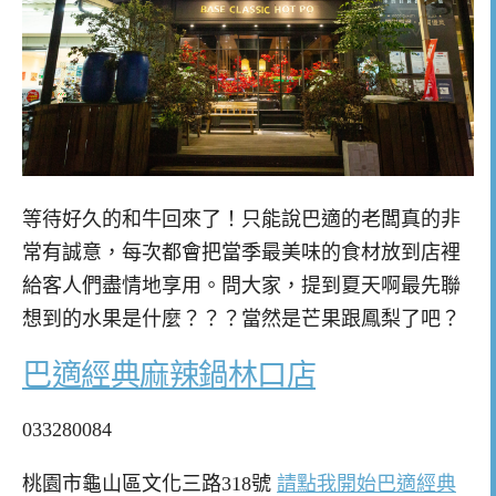
等待好久的和牛回來了！只能說巴適的老闆真的非
常有誠意，每次都會把當季最美味的食材放到店裡
給客人們盡情地享用。問大家，提到夏天啊最先聯
想到的水果是什麼？？？當然是芒果跟鳳梨了吧？
巴適經典麻辣鍋林口店
033280084
桃園市龜山區文化三路318號
請點我開始巴適經典