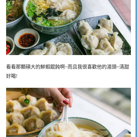
看看那顆碩大的鮮蝦餛飩啊~而且我很喜歡他的湯頭~清甜
好喝!