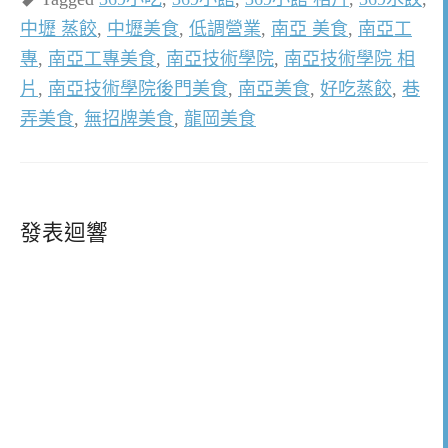
中壢 蒸餃
,
中壢美食
,
低調營業
,
南亞 美食
,
南亞工
專
,
南亞工專美食
,
南亞技術學院
,
南亞技術學院 相
片
,
南亞技術學院後門美食
,
南亞美食
,
好吃蒸餃
,
巷
弄美食
,
無招牌美食
,
龍岡美食
發表迴響