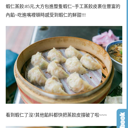
蝦仁蒸餃:85元,大方包進整隻蝦仁~手工蒸餃皮裹住豐富的
內餡~吃進嘴裡頓時感受到蝦仁的鮮甜!!!
看到蝦仁了沒?其他餡料都快把蒸餃皮撐破了啦~~~