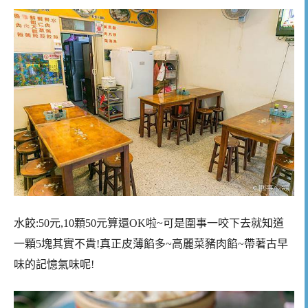
水餃:50元,10顆50元算還OK啦~可是圍事一咬下去就知道
一顆5塊其實不貴!真正皮薄餡多~高麗菜豬肉餡~帶著古早
味的記憶氣味呢!