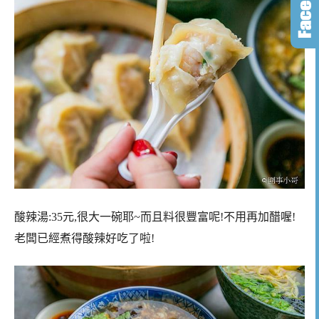
酸辣湯:35元,很大一碗耶~而且料很豐富呢!不用再加醋喔!
老闆已經煮得酸辣好吃了啦!