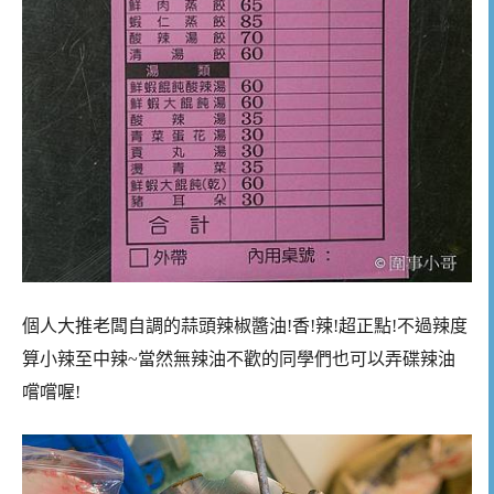
個人大推老闆自調的蒜頭辣椒醬油!香!辣!超正點!不過辣度
算小辣至中辣~當然無辣油不歡的同學們也可以弄碟辣油
嚐嚐喔!