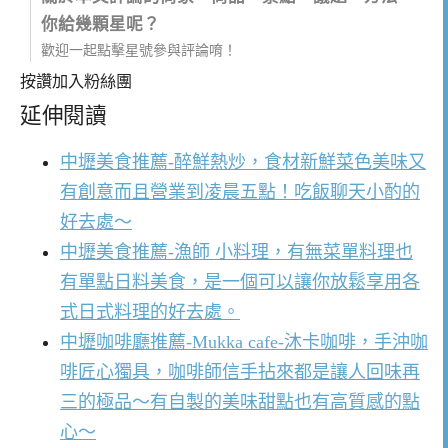
你給幾顆星呢？
歡迎一起點擊星號參與評論唷！
按讚加入粉絲團
延伸閱讀
中壢美食推薦-醉鮮熱炒，食材新鮮菜色美味又
有創意而且營業到凌晨五點！吃飯聊天小酌的
好去處～
中壢美食推薦-漁師 小料理，有無菜單料理也
有單點日料美食，是一個可以讓你放鬆享用各
式日式料理的好去處。
中壢咖啡廳推薦-Mukka cafe-沐卡咖啡，手沖咖
啡匠心獨具，咖啡師信手拈來都是讓人回味再
三的極品～有自製的美味甜點也有高質感的點
心～