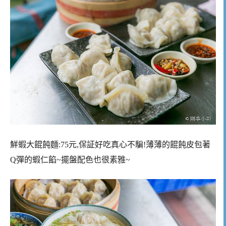
鮮蝦大餛飩麵:75元,保証好吃真心不騙!薄薄的餛飩皮包著
Q彈的蝦仁餡~擺盤配色也很素雅~