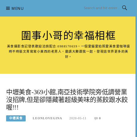
Skip
MENU
to
content
圍事小哥的幸福相框
美食攝影食記發表歡迎洽詢配合:0988570639。一個愛貓愛拍照愛美食愛咖啡還
時不時裝文青寫寫小東西的老男人，邀請大夥跟我一起，發現這世界更多的美
好。
中壢美食-369小館,南亞技術學院旁低調營業
沒招牌,但是卻隱藏著超級美味的蒸餃跟水餃
喔!!!
中壢美食
LEONLOVEGINA
2020-05-11
0