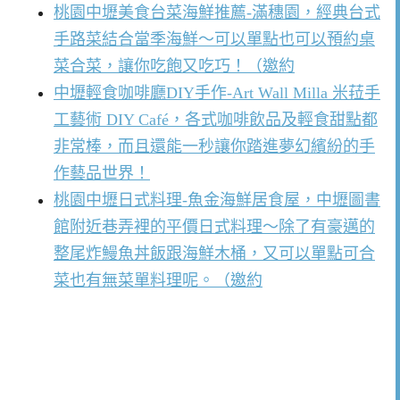
桃園中壢美食台菜海鮮推薦-滿穗園，經典台式
手路菜結合當季海鮮～可以單點也可以預約桌
菜合菜，讓你吃飽又吃巧！（邀約
中壢輕食咖啡廳DIY手作-Art Wall Milla 米菈手
工藝術 DIY Café，各式咖啡飲品及輕食甜點都
非常棒，而且還能一秒讓你踏進夢幻繽紛的手
作藝品世界！
桃園中壢日式料理-魚金海鮮居食屋，中壢圖書
館附近巷弄裡的平價日式料理～除了有豪邁的
整尾炸鰻魚丼飯跟海鮮木桶，又可以單點可合
菜也有無菜單料理呢。（邀約