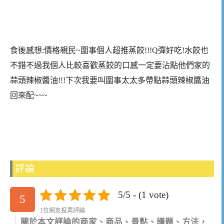
食後感想:價格親民~圍事個人超推蒸餃!!!Q彈好吃!水餃也
不錯不過我個人比較喜歡蒸餃的口感一定要沾點他們家的
蒜頭辣椒醬油!!!下次我要叫圍事太太多帶點蒜頭辣椒醬油
回來配~~~
評論
5/5 - (1 vote)
5
1位網友投票評論
關於本文評論的商家、商品、景點、議題、方法，