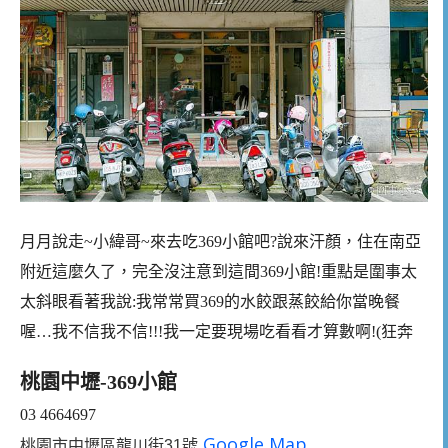
月月說走~小緯哥~來去吃369小館吧?說來汗顏，住在南亞
附近這麼久了，完全沒注意到這間369小館!重點是圍事太
太斜眼看著我說:我常常買369的水餃跟蒸餃給你當晚餐
喔…我不信我不信!!!我一定要現場吃看看才算數啊!(狂奔
桃園中壢-
369小館
03 4664697
Google Map
桃園市中壢區龍川街31號