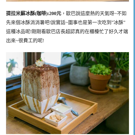
提拉米蘇冰酥(咖啡):200元
，歐巴說這麼熱的天氣呀~不如
先來個冰酥消消暑吧!說實話~圍事也是第一次吃到”冰酥”
這種冰品呢!剛剛看歐巴店長超認真的在櫃檯忙了好久才端
出來~很費工的呢!