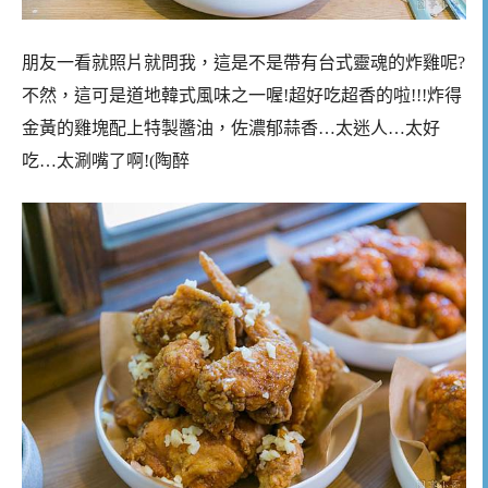
朋友一看就照片就問我，這是不是帶有台式靈魂的炸雞呢?
不然，這可是道地韓式風味之一喔!超好吃超香的啦!!!炸得
金黃的雞塊配上特製醬油，佐濃郁蒜香…太迷人…太好
吃…太涮嘴了啊!(陶醉