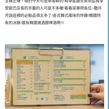
言歸正傳，咱們今天可是來嚐鮮的!有幸能搶先來到這裡享
受歐巴店長的手藝的人可是不多喔!看看菜單吧各位~聽月
月說這裡的必點品項太多了!各式韓式風味的炸雞!韓國特
有的冰酥!還有韓國燒酒跟啤酒啊!!!