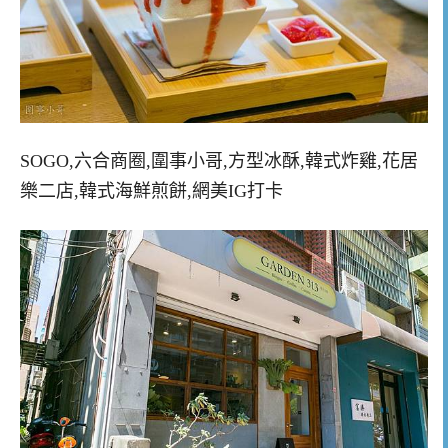
SOGO,六合商圈,圍事小哥,方型冰酥,韓式炸雞,花居
樂二店,韓式海鮮煎餅,網美IG打卡