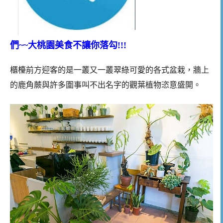
們~~大桃園美食不讓你落勾!!!
櫃檯前方迎客的是一叢又一叢翠綠可愛的各式盆栽，牆上
的鹿角蕨與許多圍事叫不出名字的觀葉植物恣意盛開。