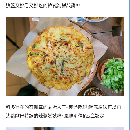
這盤又好看又好吃的韓式海鮮煎餅!!!
料多實在的煎餅真的太迷人了~趁熱吃吧!吃完原味可以再
沾點歐巴特調的辣醬試試唷~風味更佳!(蓋章認定