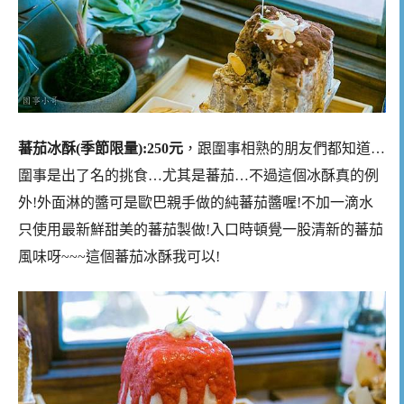
蕃茄冰酥(季節限量):250元
，跟圍事相熟的朋友們都知道…
圍事是出了名的挑食…尤其是蕃茄…不過這個冰酥真的例
外!外面淋的醬可是歐巴親手做的純蕃茄醬喔!不加一滴水
只使用最新鮮甜美的蕃茄製做!入口時頓覺一股清新的蕃茄
風味呀~~~這個蕃茄冰酥我可以!