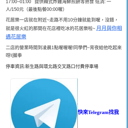
17:00~01:00 提供韓式炸雞海鮮煎餅等熟食 低消: 一
人/150元（最後點餐00:00喔）
花居樂一店就在附近~走路不用10分鐘就能到喔，沒錯，
月月與你相
就是很火紅的那間在花店裡吃冰的花居樂啦~
遇花居樂
二店的營業時間到凌晨1點喔喔喔!同學們~宵夜給他吃起來
呀!(握拳
停車資訊:新生路與環北路交叉路口付費停車場
快來Telegram找我