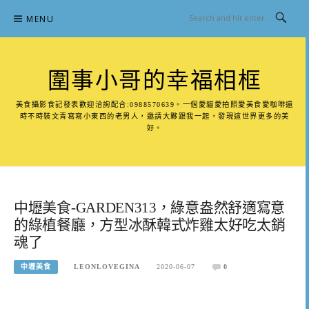
Skip
MENU
to
content
圍事小哥的幸福相框
美食攝影食記發表歡迎洽詢配合:0988570639。一個愛貓愛拍照愛美食愛咖啡還
時不時裝文青寫寫小東西的老男人，邀請大夥跟我一起，發現這世界更多的美
好。
中壢美食-GARDEN313，綠意盎然舒適寫意
的綠植餐廳，方型冰酥韓式炸雞太好吃太銷
魂了
中壢美食
LEONLOVEGINA
2020-06-07
0