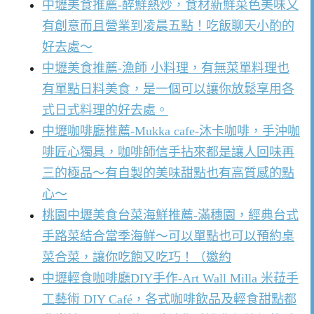
中壢美食推薦-醉鮮熱炒，食材新鮮菜色美味又
有創意而且營業到凌晨五點！吃飯聊天小酌的
好去處～
中壢美食推薦-漁師 小料理，有無菜單料理也
有單點日料美食，是一個可以讓你放鬆享用各
式日式料理的好去處。
中壢咖啡廳推薦-Mukka cafe-沐卡咖啡，手沖咖
啡匠心獨具，咖啡師信手拈來都是讓人回味再
三的極品～有自製的美味甜點也有高質感的點
心～
桃園中壢美食台菜海鮮推薦-滿穗園，經典台式
手路菜結合當季海鮮～可以單點也可以預約桌
菜合菜，讓你吃飽又吃巧！（邀約
中壢輕食咖啡廳DIY手作-Art Wall Milla 米菈手
工藝術 DIY Café，各式咖啡飲品及輕食甜點都