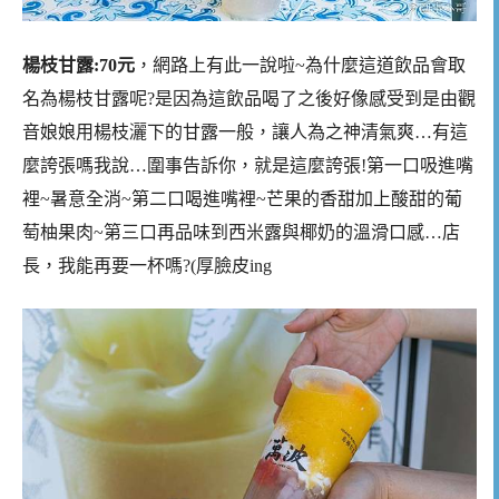
楊枝甘露:70元
，網路上有此一說啦~為什麼這道飲品會取
名為楊枝甘露呢?是因為這飲品喝了之後好像感受到是由觀
音娘娘用楊枝灑下的甘露一般，讓人為之神清氣爽…有這
麼誇張嗎我說…圍事告訴你，就是這麼誇張!第一口吸進嘴
裡~暑意全消~第二口喝進嘴裡~芒果的香甜加上酸甜的葡
萄柚果肉~第三口再品味到西米露與椰奶的溫滑口感…店
長，我能再要一杯嗎?(厚臉皮ing