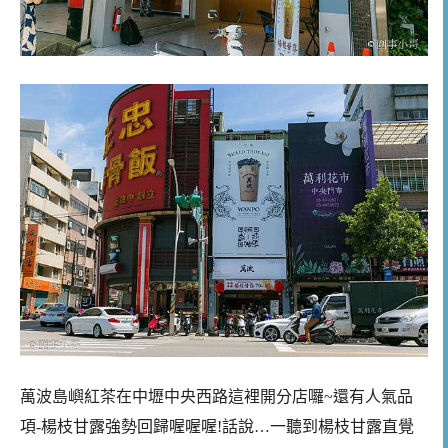
萬波島嶼紅茶在中壢中央西路這裡開分店囉~還有人氣品
項-楊枝甘露強勢回歸喔喔喔!話說…一聽到楊枝甘露直覺