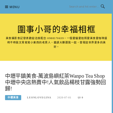
Skip
MENU
to
content
圍事小哥的幸福相框
美食攝影食記發表歡迎洽詢配合:0988570639。一個愛貓愛拍照愛美食愛咖啡還
時不時裝文青寫寫小東西的老男人，邀請大夥跟我一起，發現這世界更多的美
好。
中壢平鎮美食-萬波島嶼紅茶Wanpo Tea Shop
中壢中央店熱賣中!人氣飲品楊枝甘露強勢回
歸!
中壢美食
LEONLOVEGINA
2020-07-01
0