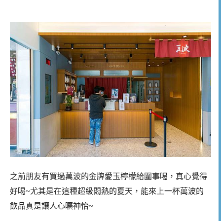
之前朋友有買過萬波的金牌愛玉檸檬給圍事喝，真心覺得
好喝~尤其是在這種超級悶熱的夏天，能來上一杯萬波的
飲品真是讓人心曠神怡~