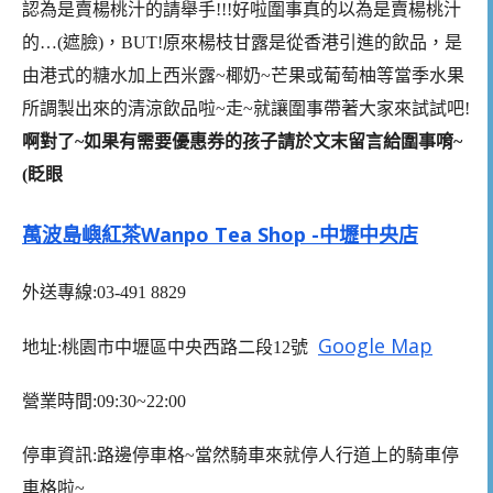
認為是賣楊桃汁的請舉手!!!好啦圍事真的以為是賣楊桃汁
的…(遮臉)，BUT!原來楊枝甘露是從香港引進的飲品，是
由港式的糖水加上西米露~椰奶~芒果或葡萄柚等當季水果
所調製出來的清涼飲品啦~走~就讓圍事帶著大家來試試吧!
啊對了~如果有需要優惠券的孩子請於文末留言給圍事唷~
(眨眼
萬波島嶼紅茶Wanpo Tea Shop -中壢中央店
外送專線:03-491 8829
Google Map
地址:桃園市中壢區中央西路二段12號
營業時間:09:30~22:00
停車資訊:路邊停車格~當然騎車來就停人行道上的騎車停
車格啦~