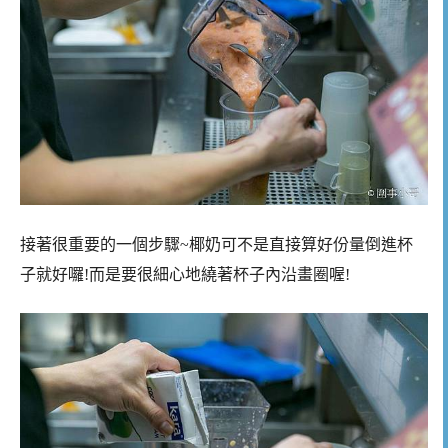
接著很重要的一個步驟~椰奶可不是直接算好份量倒進杯
子就好囉!而是要很細心地繞著杯子內沿畫圈喔!