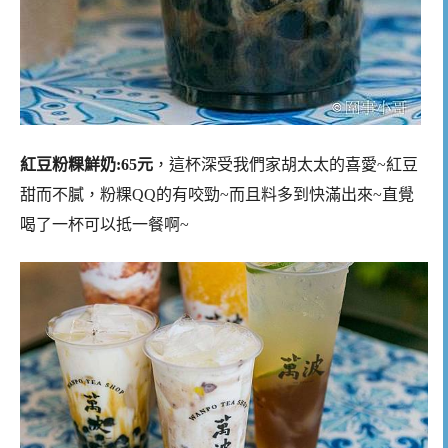
紅豆粉粿鮮奶:65元
，這杯深受我們家胡太太的喜愛~紅豆
甜而不膩，粉粿QQ的有咬勁~而且料多到快滿出來~直覺
喝了一杯可以抵一餐啊~