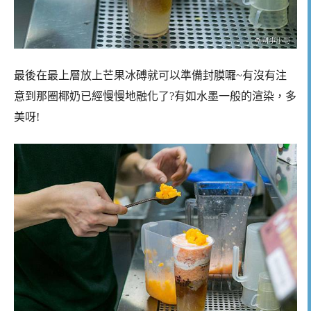
最後在最上層放上芒果冰磗就可以準備封膜囉~有沒有注
意到那圈椰奶已經慢慢地融化了?有如水墨一般的渲染，多
美呀!