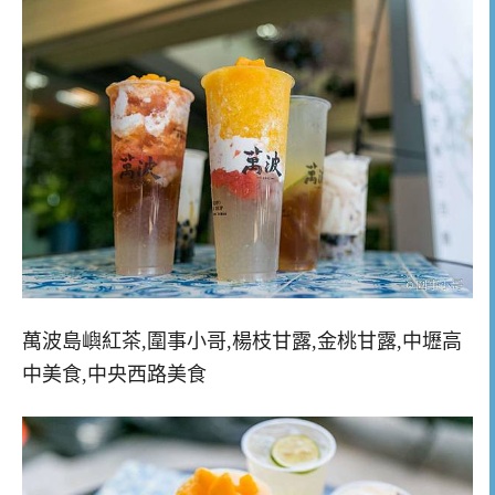
萬波島嶼紅茶,圍事小哥,楊枝甘露,金桃甘露,中壢高
中美食,中央西路美食