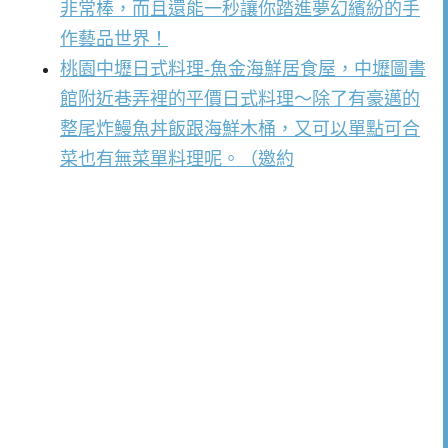
非常棒，而且還能一秒讓你踏進夢幻繽紛的手
作藝品世界！
桃園中壢日式料理-魚金海鮮居食屋，中壢圖書
館附近巷弄裡的平價日式料理～除了有豪邁的
整尾炸鰻魚丼飯跟海鮮木桶，又可以單點可合
菜也有無菜單料理呢。（邀約