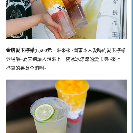
金牌愛玉檸檬(L):60元
，來來來~圍事本人愛喝的愛玉檸檬
登場啦~夏天總讓人想來上一碗冰冰涼涼的愛玉嘛~來上一
杯真的暑意全消啊~