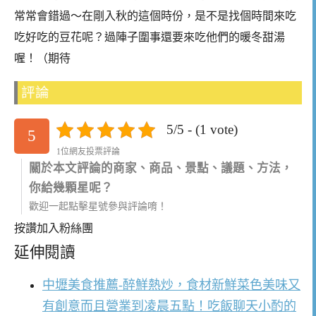
常常會錯過～在剛入秋的這個時份，是不是找個時間來吃
吃好吃的豆花呢？過陣子圍事還要來吃他們的暖冬甜湯
喔！（期待
評論
5/5 - (1 vote)
5
1位網友投票評論
關於本文評論的商家、商品、景點、議題、方法，
你給幾顆星呢？
歡迎一起點擊星號參與評論唷！
按讚加入粉絲團
延伸閱讀
中壢美食推薦-醉鮮熱炒，食材新鮮菜色美味又
有創意而且營業到凌晨五點！吃飯聊天小酌的