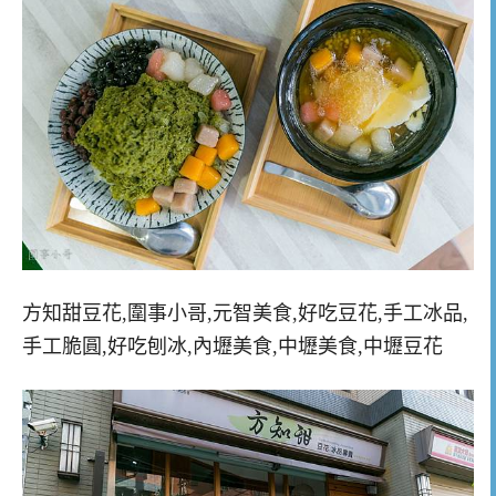
方知甜豆花,圍事小哥,元智美食,好吃豆花,手工冰品,
手工脆圓,好吃刨冰,內壢美食,中壢美食,中壢豆花