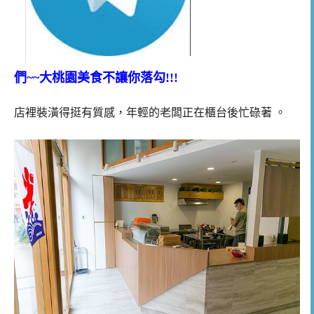
們~~大桃園美食不讓你落勾!!!
店裡裝潢得挺有質感，年輕的老闆正在櫃台後忙碌著 。