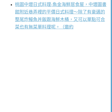
桃園中壢日式料理-魚金海鮮居食屋，中壢圖書
館附近巷弄裡的平價日式料理～除了有豪邁的
整尾炸鰻魚丼飯跟海鮮木桶，又可以單點可合
菜也有無菜單料理呢。（邀約