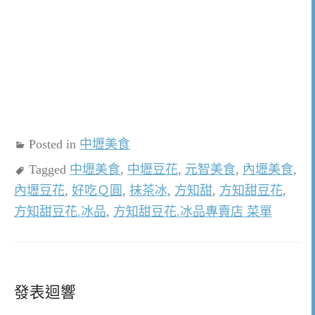
Posted in
中壢美食
Tagged
中壢美食
,
中壢豆花
,
元智美食
,
內壢美食
,
內壢豆花
,
好吃Ｑ圓
,
抹茶冰
,
方知甜
,
方知甜豆花
,
方知甜豆花.冰品
,
方知甜豆花.冰品專賣店 菜單
發表迴響