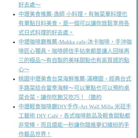
好去處～
中壢美食推薦-漁師 小料理，有無菜單料理也
有單點日料美食，是一個可以讓你放鬆享用各
式日式料理的好去處。
中壢咖啡廳推薦-Mukka cafe-沐卡咖啡，手沖咖
啡匠心獨具，咖啡師信手拈來都是讓人回味再
三的極品～有自製的美味甜點也有高質感的點
心～
桃園中壢美食台菜海鮮推薦-滿穗園，經典台式
手路菜結合當季海鮮～可以單點也可以預約桌
菜合菜，讓你吃飽又吃巧！（邀約
中壢輕食咖啡廳DIY手作-Art Wall Milla 米菈手
工藝術 DIY Café，各式咖啡飲品及輕食甜點都
非常棒，而且還能一秒讓你踏進夢幻繽紛的手
作藝品世界！