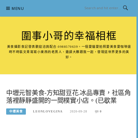
Skip
MENU
to
content
圍事小哥的幸福相框
美食攝影食記發表歡迎洽詢配合:0988570639。一個愛貓愛拍照愛美食愛咖啡還
時不時裝文青寫寫小東西的老男人，邀請大夥跟我一起，發現這世界更多的美
好。
中壢元智美食-方知甜豆花.冰品專賣，社區角
落裡靜靜盛開的一間樸實小店。(已歇業
中壢美食
LEONLOVEGINA
2020-09-28
0