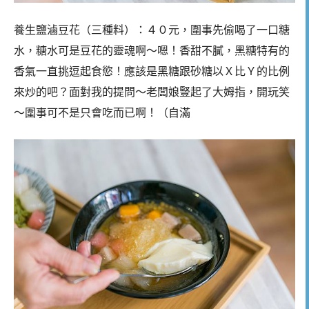
養生鹽滷豆花（三種料）：４０元，圍事先偷喝了一口糖
水，糖水可是豆花的靈魂啊～嗯！香甜不膩，黑糖特有的
香氣一直挑逗起食慾！應該是黑糖跟砂糖以Ｘ比Ｙ的比例
來炒的吧？面對我的提問～老闆娘豎起了大姆指，開玩笑
～圍事可不是只會吃而已啊！（自滿