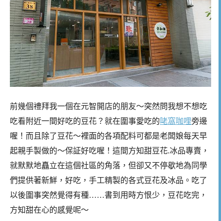
前幾個禮拜我一個在元智開店的朋友～突然問我想不想吃
吃看附近一間好吃的豆花？就在圍事愛吃的
咾窩咖哩
旁邊
喔！而且除了豆花～裡面的各項配料可都是老闆娘每天早
起親手製做的～保証好吃喔！這間方知甜豆花.冰品專賣，
就默默地矗立在這個社區的角落，但卻又不停歇地為同學
們提供著新鮮，好吃，手工精製的各式豆花及冰品。吃了
以後圍事突然覺得有種……書到用時方恨少，豆花吃完，
方知甜在心的感覺呢～