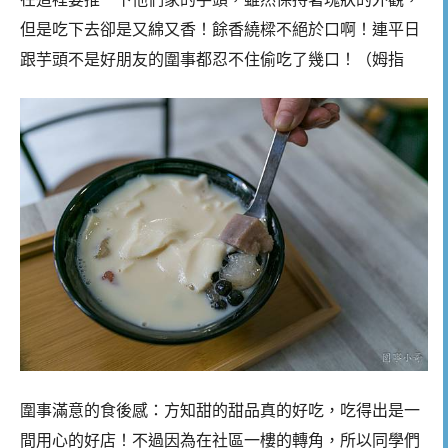
但是吃下去卻是又綿又香！餘香繞樑不絕於口啊！連平日
跟芋頭不是好朋友的圍事都忍不住偷吃了幾口！（姆指
圍事滿意的食後感：方知甜的甜品真的好吃，吃得出是一
間用心的好店！不過因為在社區一樓的轉角，所以同學們