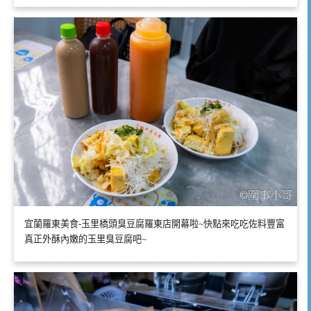
宜蘭羅東美食-玉里橋頭臭豆腐羅東店開幕啦~快點來吃吃佐料豐富
真正外酥內嫩的玉里臭豆腐吧~