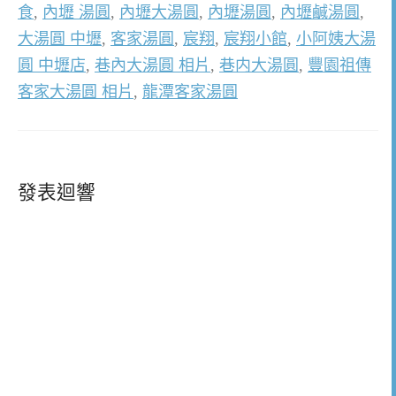
食
,
內壢 湯圓
,
內壢大湯圓
,
內壢湯圓
,
內壢鹹湯圓
,
大湯圓 中壢
,
客家湯圓
,
宸翔
,
宸翔小館
,
小阿姨大湯
圓 中壢店
,
巷內大湯圓 相片
,
巷内大湯圓
,
豐園祖傳
客家大湯圓 相片
,
龍潭客家湯圓
發表迴響