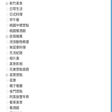
新竹美食
日常生活
日式料理
早午餐
桃園中壢景點
桃園餐酒館
民宿推薦
流浪動物救援
無菜單料理
生活紀錄
相片書
美食影相
花東景點旅遊
苗栗景點
菜單
親子餐廳
金門景點
阿美族豐年祭
餐車美食
餐酒館