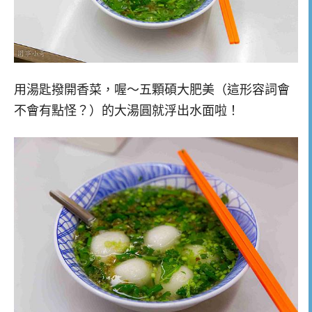
用湯匙撥開香菜，喔～五顆碩大肥美（這形容詞會
不會有點怪？）的大湯圓就浮出水面啦！