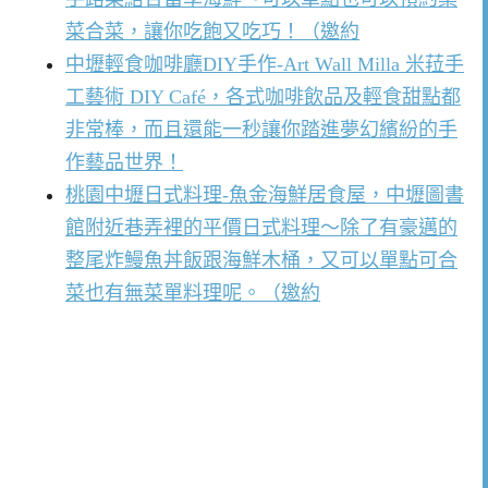
菜合菜，讓你吃飽又吃巧！（邀約
中壢輕食咖啡廳DIY手作-Art Wall Milla 米菈手
工藝術 DIY Café，各式咖啡飲品及輕食甜點都
非常棒，而且還能一秒讓你踏進夢幻繽紛的手
作藝品世界！
桃園中壢日式料理-魚金海鮮居食屋，中壢圖書
館附近巷弄裡的平價日式料理～除了有豪邁的
整尾炸鰻魚丼飯跟海鮮木桶，又可以單點可合
菜也有無菜單料理呢。（邀約