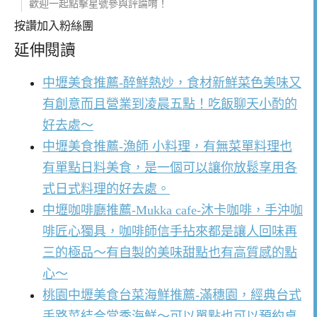
歡迎一起點擊星號參與評論唷！
按讚加入粉絲團
延伸閱讀
中壢美食推薦-醉鮮熱炒，食材新鮮菜色美味又
有創意而且營業到凌晨五點！吃飯聊天小酌的
好去處～
中壢美食推薦-漁師 小料理，有無菜單料理也
有單點日料美食，是一個可以讓你放鬆享用各
式日式料理的好去處。
中壢咖啡廳推薦-Mukka cafe-沐卡咖啡，手沖咖
啡匠心獨具，咖啡師信手拈來都是讓人回味再
三的極品～有自製的美味甜點也有高質感的點
心～
桃園中壢美食台菜海鮮推薦-滿穗園，經典台式
手路菜結合當季海鮮～可以單點也可以預約桌