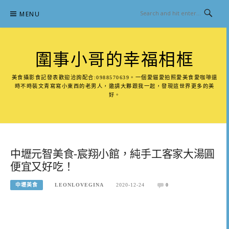
Skip
MENU
to
content
圍事小哥的幸福相框
美食攝影食記發表歡迎洽詢配合:0988570639。一個愛貓愛拍照愛美食愛咖啡還
時不時裝文青寫寫小東西的老男人，邀請大夥跟我一起，發現這世界更多的美
好。
中壢元智美食-宸翔小館，純手工客家大湯圓
便宜又好吃！
中壢美食
LEONLOVEGINA
2020-12-24
0