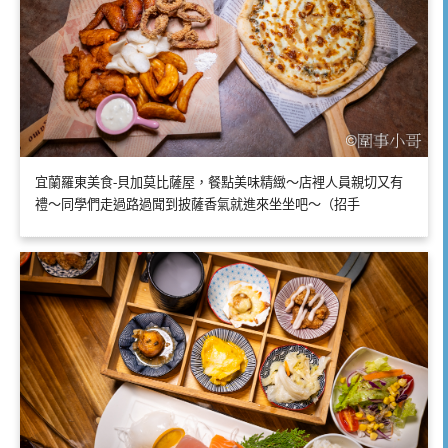
宜蘭羅東美食-貝加莫比薩屋，餐點美味精緻～店裡人員親切又有
禮～同學們走過路過聞到披薩香氣就進來坐坐吧～（招手