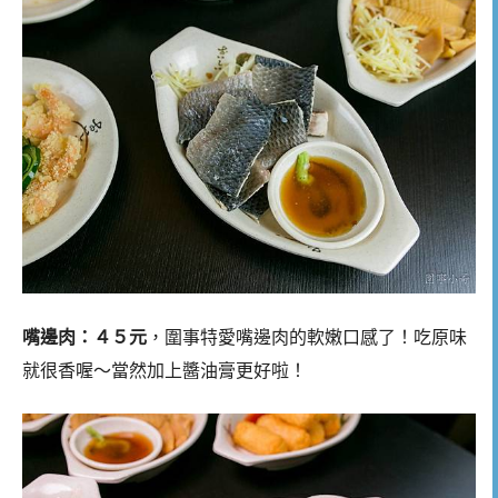
嘴邊肉：４５元
，圍事特愛嘴邊肉的軟嫩口感了！吃原味
就很香喔～當然加上醬油膏更好啦！