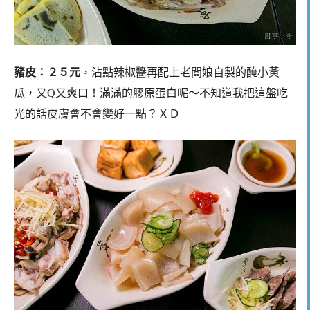
豬皮：２５元
，沾點辣椒醬再配上老闆娘自製的醃小黃
瓜，又Q又爽口！滿滿的膠原蛋白呢～不知道我把這盤吃
光的話皮膚會不會變好一點？ＸＤ