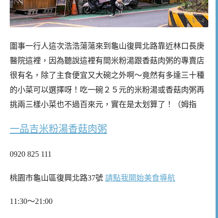
圍事一行人這次浩浩蕩蕩來到龜山復興北路靠近林口長庚
醫院這裡，因為聽說這裡有間米粉湯跟香菇肉粥的專賣店
很有名，除了主食便宜又大碗之外啊～竟然有多達三十種
的小菜可以選擇呀！吃一碗２５元的米粉湯或香菇肉粥再
挑兩三樣小菜也不過百來元，實在是太划算了！（姆指
一品吉米粉湯香菇肉粥
0920 825 111
桃園市龜山區復興北路37號
請點我開始美食導航
11:30～21:00