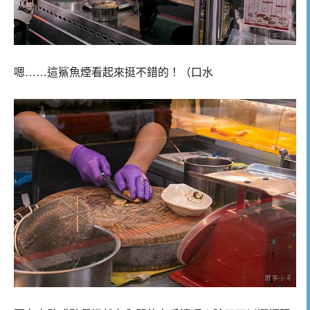
嗯……這鯊魚煙看起來挺不錯的！（口水