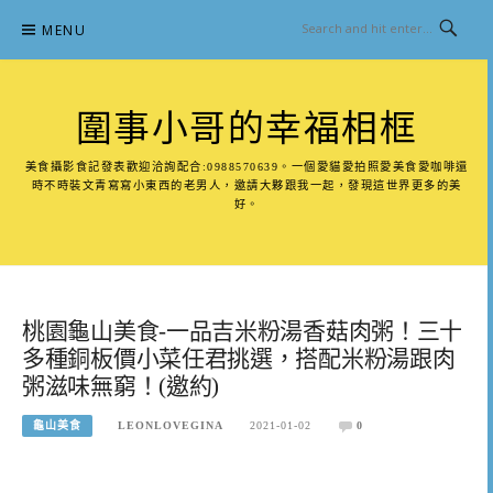
Skip
MENU
to
content
圍事小哥的幸福相框
美食攝影食記發表歡迎洽詢配合:0988570639。一個愛貓愛拍照愛美食愛咖啡還
時不時裝文青寫寫小東西的老男人，邀請大夥跟我一起，發現這世界更多的美
好。
桃園龜山美食-一品吉米粉湯香菇肉粥！三十
多種銅板價小菜任君挑選，搭配米粉湯跟肉
粥滋味無窮！(邀約)
龜山美食
LEONLOVEGINA
2021-01-02
0