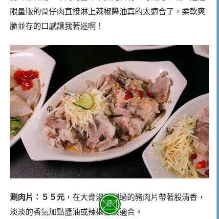
限量版的骨仔肉直接淋上辣椒醬油真的太適合了，柔軟爽
脆並存的口感讓我著迷啊！
涮肉片：５５元
，在大骨湯裡涮過的豬肉片帶著股清香，
淡淡的香氣加點醬油或辣椒都很適合。