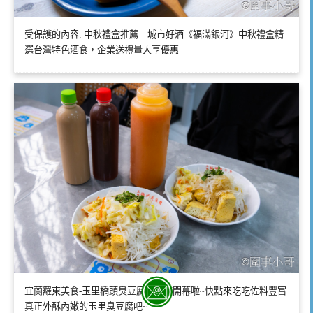
受保護的內容: 中秋禮盒推薦｜城市好酒《福滿銀河》中秋禮盒精
選台灣特色酒食，企業送禮量大享優惠
宜蘭羅東美食-玉里橋頭臭豆腐羅東店開幕啦~快點來吃吃佐料豐富
真正外酥內嫩的玉里臭豆腐吧~