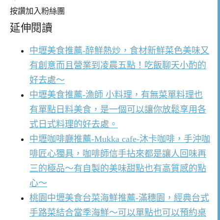
按讚加入粉絲團
延伸閱讀
中壢美食推薦-醉鮮熱炒，食材新鮮菜色美味又
有創意而且營業到凌晨五點！吃飯聊天小酌的
好去處～
中壢美食推薦-漁師 小料理，有無菜單料理也
有單點日料美食，是一個可以讓你放鬆享用各
式日式料理的好去處。
中壢咖啡廳推薦-Mukka cafe-沐卡咖啡，手沖咖
啡匠心獨具，咖啡師信手拈來都是讓人回味再
三的極品～有自製的美味甜點也有高質感的點
心～
桃園中壢美食台菜海鮮推薦-滿穗園，經典台式
手路菜結合當季海鮮～可以單點也可以預約桌