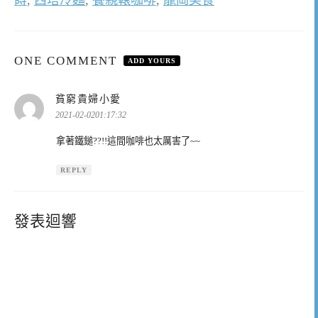
蒔
,
西塔冷麵
,
養親轅咖啡
,
龍岡美食
ONE COMMENT
ADD YOURS
表
貧窮貴婦小愛
示:
2021-02-0201:17:32
拿著鐵鎚??!!這間咖啡也太厲害了~~
REPLY
發表迴響