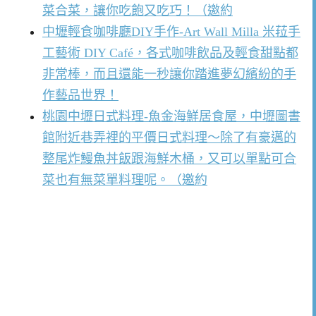
菜合菜，讓你吃飽又吃巧！（邀約
中壢輕食咖啡廳DIY手作-Art Wall Milla 米菈手
工藝術 DIY Café，各式咖啡飲品及輕食甜點都
非常棒，而且還能一秒讓你踏進夢幻繽紛的手
作藝品世界！
桃園中壢日式料理-魚金海鮮居食屋，中壢圖書
館附近巷弄裡的平價日式料理～除了有豪邁的
整尾炸鰻魚丼飯跟海鮮木桶，又可以單點可合
菜也有無菜單料理呢。（邀約