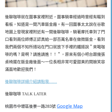
後聊咖啡就在圍事家裡附近，圍事騎車經過時曾經有瞄到
看板，知道是一間汽車鈑金廠。有一回圍事太太說在谷歌
地圖上發現家裡附近有一間後聊咖啡，騎著摩托車到了門
口看到兩位師傅正認真給一部百萬名車在做微鈑金，看到
我們兩個不知所措站在門口就放下手裡的鐵錘說＂來喝咖
啡的嗎？是啊？請進請進！！＂，原來有個小吧台跟幾張
桌椅擺在鈑金廠後面～一位長相非常可愛甜美的闆娘笑容
滿面地歡迎我們！
後聊咖啡詳細介紹請點我……
後聊咖啡 TALK LATER
Google Map
桃園市中壢區後寮一路283號