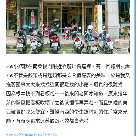
369小館就在南亞後門附近靠龍川街這裡，有一回聽朋友說
369不管是餃類或是麵類都是ＣＰ值爆表的美味，於是我又
拖著圍事太太來找找這間很難找的小館。還真的很難找！
因為根本找不到看板啦～～後來問老闆才知道，原來幾年
前的颱風把看板吹壞了之後就懶得再弄啦～而且這裡的東
西確實好吃又便宜，難怪南亞的學生跟附近的住戶常來光
顧，有時晚點來連蒸餃跟水餃都賣光啦！
369小館詳細介紹請點我……