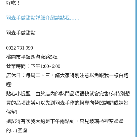
好吃！
羽森手做甜點詳細介紹請點我……
羽森手做甜點
0922 731 999
桃園市平鎮區游泳路5號
營業時間：下午1:00~6:00
店休日：每周二、三，請大家特別注意以免跟我一樣白跑
喔!
貼心小提醒：由於店內的熱門品項很快就會完售!有特別想
買的品項建議可以先到羽森手作的粉專向勞闆詢問或請她
保留!
還記得有次我大約是下午兩點到，只見玻璃櫃裡空盪盪
的…(空虛