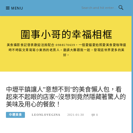
Skip
MENU
to
content
圍事小哥的幸福相框
美食攝影食記發表歡迎洽詢配合:0988570639。一個愛貓愛拍照愛美食愛咖啡還
時不時裝文青寫寫小東西的老男人，邀請大夥跟我一起，發現這世界更多的美
好。
中壢平鎮讓人”意想不到”的美食懶人包，看
起來不起眼的店家~沒想到竟然隱藏著驚人的
美味及用心的餐飲！
中壢美食
LEONLOVEGINA
2021-01-30
1