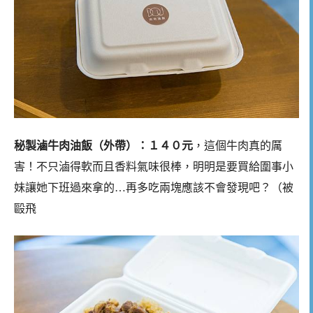
秘製滷牛肉油飯（外帶）：１４０元
，這個牛肉真的厲
害！不只滷得軟而且香料氣味很棒，明明是要買給圍事小
妹讓她下班過來拿的…再多吃兩塊應該不會發現吧？（被
毆飛