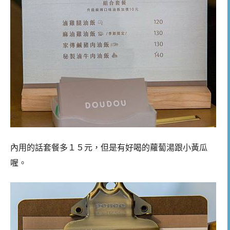
內用的話套餐多１５元，但是有好喝的蘿蔔湯跟小黃瓜
喔。