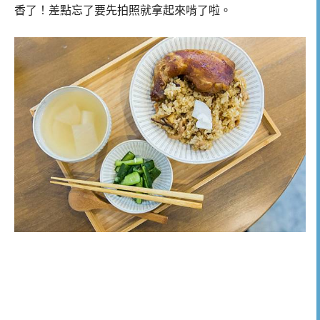
香了！差點忘了要先拍照就拿起來啃了啦。