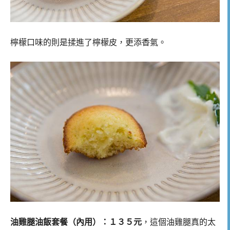
檸檬口味的則是揉進了檸檬皮，更添香氣。
油雞腿油飯套餐（內用）：１３５元
，這個油雞腿真的太