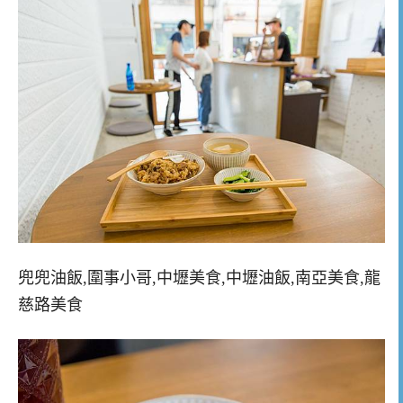
兜兜油飯,圍事小哥,中壢美食,中壢油飯,南亞美食,龍
慈路美食