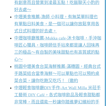
有創意而且營業到凌晨五點！吃飯聊天小酌的
好去處～
中壢美食推薦-漁師 小料理，有無菜單料理也
有單點日料美食，是一個可以讓你放鬆享用各
式日式料理的好去處。
中壢咖啡廳推薦-Mukka cafe-沐卡咖啡，手沖咖
啡匠心獨具，咖啡師信手拈來都是讓人回味再
三的極品～有自製的美味甜點也有高質感的點
心～
桃園中壢美食台菜海鮮推薦-滿穗園，經典台式
手路菜結合當季海鮮～可以單點也可以預約桌
菜合菜，讓你吃飽又吃巧！（邀約
中壢輕食咖啡廳DIY手作-Art Wall Milla 米菈手
工藝術 DIY Café，各式咖啡飲品及輕食甜點都
非常棒，而且還能一秒讓你踏進夢幻繽紛的手