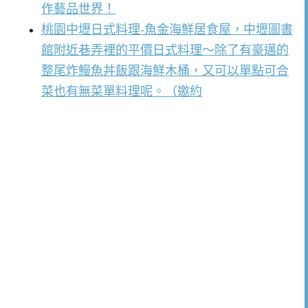
作藝品世界！
桃園中壢日式料理-魚金海鮮居食屋，中壢圖書
館附近巷弄裡的平價日式料理～除了有豪邁的
整尾炸鰻魚丼飯跟海鮮木桶，又可以單點可合
菜也有無菜單料理呢。（邀約