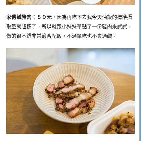
家傳鹹豬肉：８０元
，因為再吃下去我今天油飯的標準攝
取量就超標了，所以就跟小妹妹單點了一份豬肉來試試，
做的很不錯非常適合配飯，不過單吃也不會過鹹。