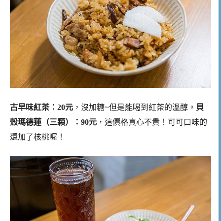
古早味紅茶：20元
，沒加糖~但是能喝到紅茶的溫醇。
貝
殼瑪德蓮（三顆）：90元
，這價格真心不貴！可可口味的
還加了核桃喔！