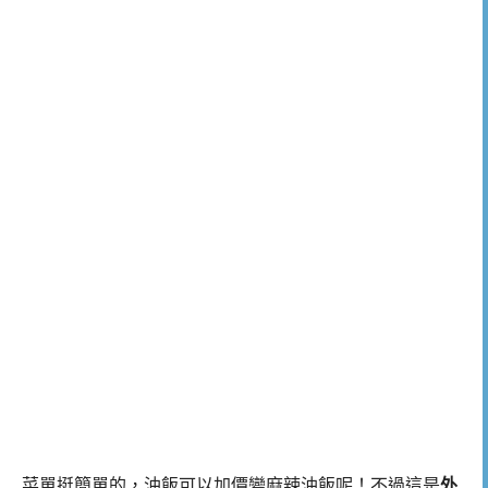
菜單挺簡單的，油飯可以加價變麻辣油飯呢！不過這是
外