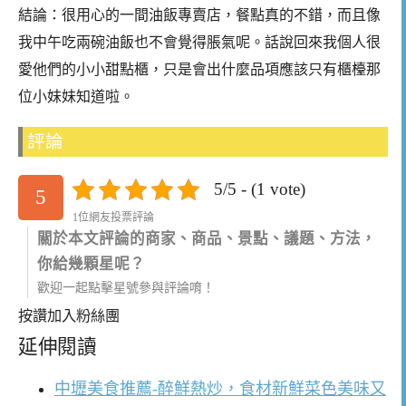
結論：很用心的一間油飯專賣店，餐點真的不錯，而且像
我中午吃兩碗油飯也不會覺得脹氣呢。話說回來我個人很
愛他們的小小甜點櫃，只是會出什麼品項應該只有櫃檯那
位小妹妹知道啦。
評論
5/5 - (1 vote)
5
1位網友投票評論
關於本文評論的商家、商品、景點、議題、方法，
你給幾顆星呢？
歡迎一起點擊星號參與評論唷！
按讚加入粉絲團
延伸閱讀
中壢美食推薦-醉鮮熱炒，食材新鮮菜色美味又