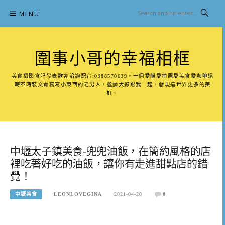
Skip
MENU
to
content
圍事小哥的幸福相框
美食攝影食記發表歡迎洽詢配合:0988570639。一個愛貓愛拍照愛美食愛咖啡還
時不時裝文青寫寫小東西的老男人，邀請大夥跟我一起，發現這世界更多的美
好。
中壢太子鎮美食-兜兜油飯，在簡約風格的店
裡吃著好吃的油飯，讓你有走進甜點店的錯
覺！
中壢美食
LEONLOVEGINA
2021-04-20
0