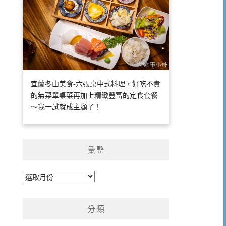
宜蘭冬山美食-六張桌中式料理，好吃不貴
的無菜單桌菜再加上精緻豐富的定食套餐
～我一試就成主顧了！
彙整
彙
整
分類