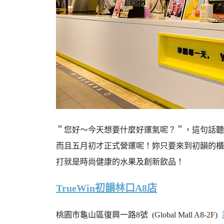
＂您好～今天想要什麼好運氣呢？＂，這句話聽
而且五月初才正式營運呢！妳只要來到初韻的櫃
打就是時尚健康的水果及創新飲品！
TrueWin初韻林口A8店
桃園市龜山區復興一路8號 (Global Mall A8-2F)