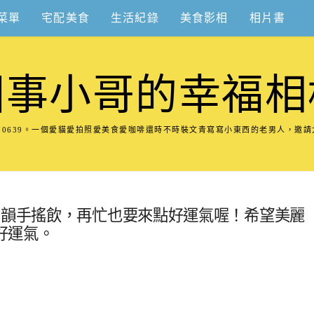
菜單
宅配美食
生活紀錄
美食影相
相片書
圍事小哥的幸福相
8570639。一個愛貓愛拍照愛美食愛咖啡還時不時裝文青寫寫小東西的老男人，邀
初韻手搖飲，再忙也要來點好運氣喔！希望美麗
好運氣。