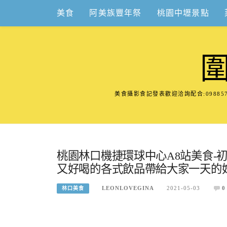
Skip
美食
阿美族豐年祭
桃園中壢景點
to
content
美食攝影食記發表歡迎洽詢配合:098
桃園林口機捷環球中心A8站美食-
又好喝的各式飲品帶給大家一天的
LEONLOVEGINA
2021-05-03
0
林口美食