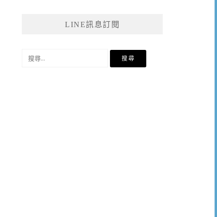
LINE訊息訂閱
搜
尋
關
鍵
字: