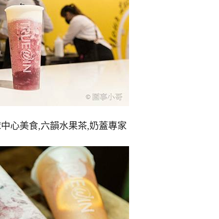
球中心美食,六韻水果茶,奶蓋專家