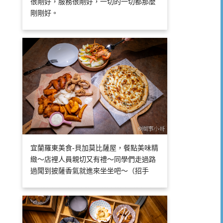
很剛好，服務很剛好，一切的一切都那麼
剛剛好。
宜蘭羅東美食-貝加莫比薩屋，餐點美味精
緻～店裡人員親切又有禮～同學們走過路
過聞到披薩香氣就進來坐坐吧～（招手