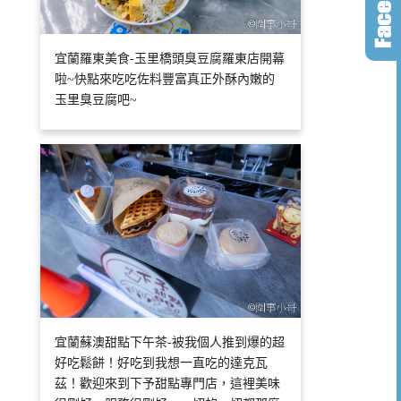
宜蘭羅東美食-玉里橋頭臭豆腐羅東店開幕
啦~快點來吃吃佐料豐富真正外酥內嫩的
玉里臭豆腐吧~
宜蘭蘇澳甜點下午茶-被我個人推到爆的超
好吃鬆餅！好吃到我想一直吃的達克瓦
茲！歡迎來到下予甜點專門店，這裡美味