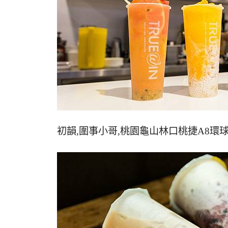
初韻,圍事小哥,桃園龜山林口桃捷A8環