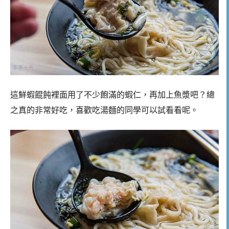
這鮮蝦餛飩裡面用了不少飽滿的蝦仁，再加上魚漿吧？總
之真的非常好吃，喜歡吃湯麵的同學可以試看看呢。