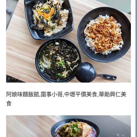
阿娘味麵飯館,圍事小哥,中壢平價美食,華勛興仁美
食