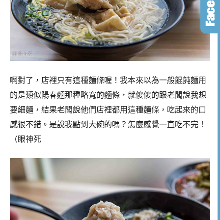
啊對了，店裡只有這種麵條喔！我本來以為一般餛飩麵用
的是類似陽春麵那種略寬的麵條，就傻傻的跟老闆說我想
要細麵，結果老闆說他們店裡都用這種麵條，吃起來的口
感很不錯。是說我點到大碗的嗎？怎麼感覺一直吃不完！
（眼神死