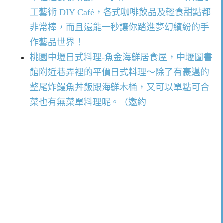
工藝術 DIY Café，各式咖啡飲品及輕食甜點都
非常棒，而且還能一秒讓你踏進夢幻繽紛的手
作藝品世界！
桃園中壢日式料理-魚金海鮮居食屋，中壢圖書
館附近巷弄裡的平價日式料理～除了有豪邁的
整尾炸鰻魚丼飯跟海鮮木桶，又可以單點可合
菜也有無菜單料理呢。（邀約