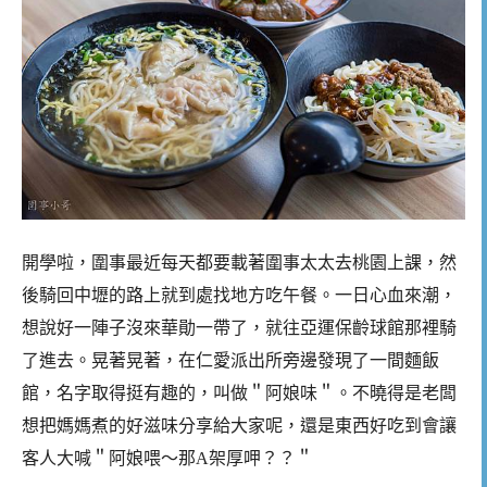
開學啦，圍事最近每天都要載著圍事太太去桃園上課，然
後騎回中壢的路上就到處找地方吃午餐。一日心血來潮，
想說好一陣子沒來華勛一帶了，就往亞運保齡球館那裡騎
了進去。晃著晃著，在仁愛派出所旁邊發現了一間麵飯
館，名字取得挺有趣的，叫做＂阿娘味＂。不曉得是老闆
想把媽媽煮的好滋味分享給大家呢，還是東西好吃到會讓
客人大喊＂阿娘喂～那A架厚呷？？＂