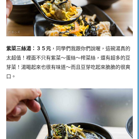
紫菜三絲湯：３５元
，同學們我跟你們說喔，這碗湯真的
太超值！裡面不只有紫菜～蛋絲～榨菜絲，還有超多的豆
芽菜！湯喝起來也很有味道～而且豆芽吃起來脆脆的很爽
口。