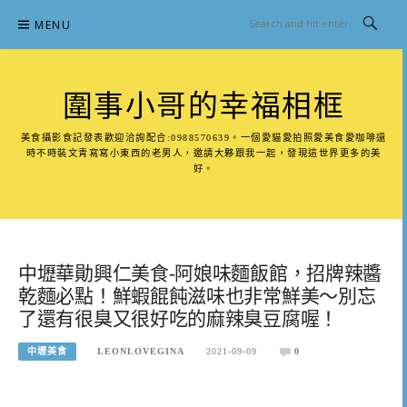
Skip
MENU
to
content
圍事小哥的幸福相框
美食攝影食記發表歡迎洽詢配合:0988570639。一個愛貓愛拍照愛美食愛咖啡還
時不時裝文青寫寫小東西的老男人，邀請大夥跟我一起，發現這世界更多的美
好。
中壢華勛興仁美食-阿娘味麵飯館，招牌辣醬
乾麵必點！鮮蝦餛飩滋味也非常鮮美～別忘
了還有很臭又很好吃的麻辣臭豆腐喔！
中壢美食
LEONLOVEGINA
2021-09-09
0