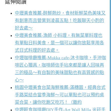
延伸閱讀
中壢美食推薦-醉鮮熱炒，食材新鮮菜色美味又
有創意而且營業到凌晨五點！吃飯聊天小酌的
好去處～
中壢美食推薦-漁師 小料理，有無菜單料理也
有單點日料美食，是一個可以讓你放鬆享用各
式日式料理的好去處。
中壢咖啡廳推薦-Mukka cafe-沐卡咖啡，手沖咖
啡匠心獨具，咖啡師信手拈來都是讓人回味再
三的極品～有自製的美味甜點也有高質感的點
心～
桃園中壢美食台菜海鮮推薦-滿穗園，經典台式
手路菜結合當季海鮮～可以單點也可以預約桌
菜合菜，讓你吃飽又吃巧！（邀約
中壢輕食咖啡廳DIY手作-Art Wall Milla 米菈手