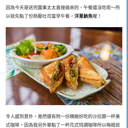
因為今天是送完圍事太太直接過來的，午餐還沒吃呢～所
以就先點了份熱壓吐司當早午餐，
洋蔥鮪魚
喔！
令人感到意外，竟然還有附一份精緻好吃的沙拉跟一杯美
式咖啡，因為我另外單點了一杯花式特調咖啡所以梅姐就