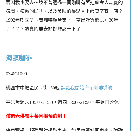
著叫我也要去～說不曾遇過一間咖啡有著這麼令人忘憂的
氛圍，精緻的咖啡，以及美味的餐點。上網查了查，咦？
1992年創立？這間咖啡廳營業了（拿出計算機…）30年
了？？？這真的要去好好拜訪一下了！
海頓咖啡
034651006
桃園市中壢區民享街130號
請點我開始海頓咖啡導航
平常及週六10:30~21:30，週四15:00~21:50，每週日公休
僅週六供應主餐且採預約制！
停車資訊：超強烈建議騎車來！如果你堅持開車來，碰碰