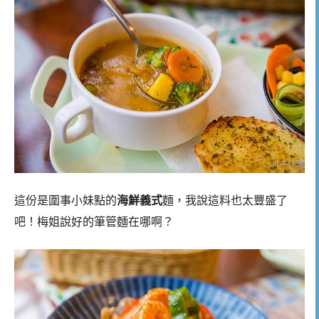
這份是圍事小妹點的
海鮮義式
麵，我說這料也太豐盛了
吧！梅姐說好的筆管麵在哪啊？