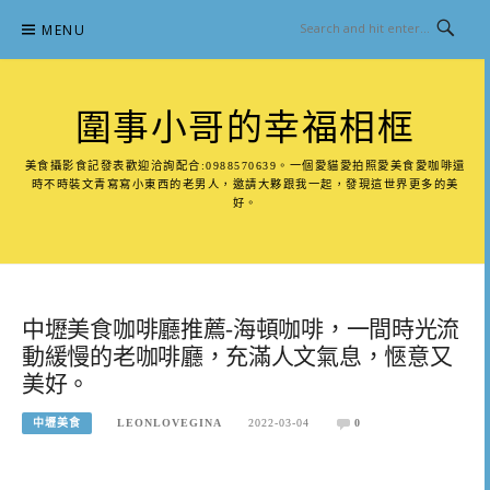
Skip
MENU
to
content
圍事小哥的幸福相框
美食攝影食記發表歡迎洽詢配合:0988570639。一個愛貓愛拍照愛美食愛咖啡還
時不時裝文青寫寫小東西的老男人，邀請大夥跟我一起，發現這世界更多的美
好。
中壢美食咖啡廳推薦-海頓咖啡，一間時光流
動緩慢的老咖啡廳，充滿人文氣息，愜意又
美好。
中壢美食
LEONLOVEGINA
2022-03-04
0