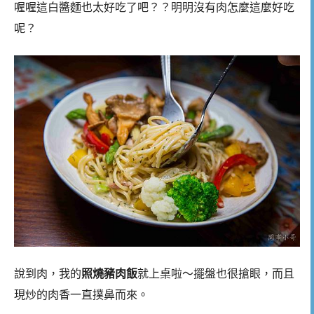
喔喔這白醬麵也太好吃了吧？？明明沒有肉怎麼這麼好吃
呢？
說到肉，我的
照燒豬肉飯
就上桌啦～擺盤也很搶眼，而且
現炒的肉香一直撲鼻而來。