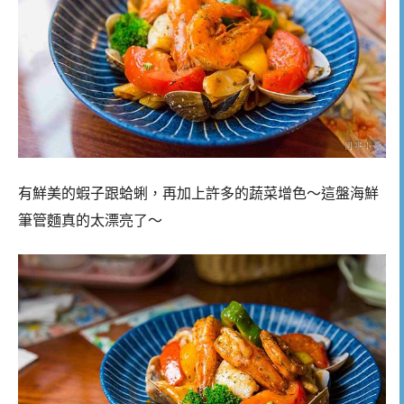
有鮮美的蝦子跟蛤蜊，再加上許多的蔬菜增色～這盤海鮮
筆管麵真的太漂亮了～