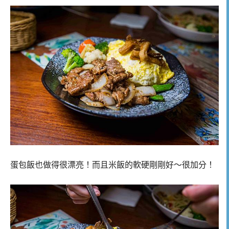
蛋包飯也做得很漂亮！而且米飯的軟硬剛剛好～很加分！