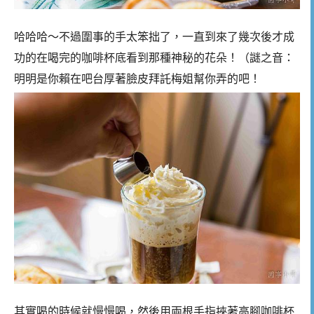
哈哈哈～不過圍事的手太笨拙了，一直到來了幾次後才成
功的在喝完的咖啡杯底看到那種神秘的花朵！（謎之音：
明明是你賴在吧台厚著臉皮拜託梅姐幫你弄的吧！
其實喝的時候就慢慢喝，然後用兩根手指挾著高腳咖啡杯