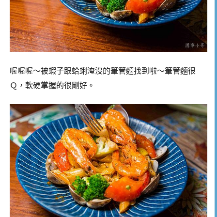
喔喔喔～被蝦子跟蛤蜊淹沒的筆管麵找到啦～筆管麵很
Ｑ，軟硬掌握的很剛好。