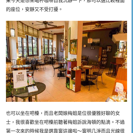
果今天是想來喝杯咖啡自我沉靜一下，那可以選比較裡面
的座位，安靜又不受打擾。
也可以坐在吧檯，而且老闆娘梅姐是位很優雅好聊的女
士，我很喜歡坐在吧檯前聽著梅姐訴說海頓的點滴。不過
第一次來的時候我是選靠窗這邊啦～窗明几淨而且光線很