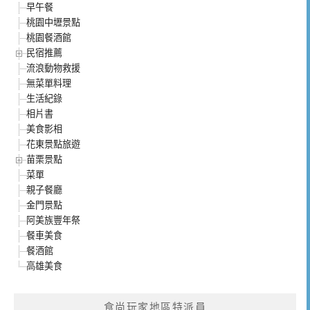
早午餐
桃園中壢景點
桃園餐酒館
民宿推薦
流浪動物救援
無菜單料理
生活紀錄
相片書
美食影相
花東景點旅遊
苗栗景點
菜單
親子餐廳
金門景點
阿美族豐年祭
餐車美食
餐酒館
高雄美食
食尚玩家地區特派員