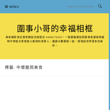
Skip
MENU
to
content
圍事小哥的幸福相框
美食攝影食記發表歡迎洽詢配合:0988570639。一個愛貓愛拍照愛美食愛咖啡還
時不時裝文青寫寫小東西的老男人，邀請大夥跟我一起，發現這世界更多的美
好。
標籤:
中壢龍岡美食