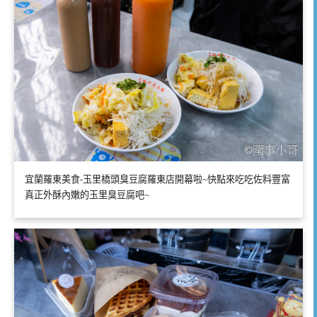
宜蘭羅東美食-玉里橋頭臭豆腐羅東店開幕啦~快點來吃吃佐料豐富
真正外酥內嫩的玉里臭豆腐吧~