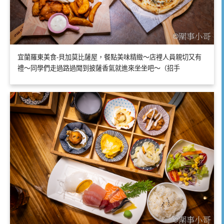
宜蘭羅東美食-貝加莫比薩屋，餐點美味精緻～店裡人員親切又有
禮～同學們走過路過聞到披薩香氣就進來坐坐吧～（招手