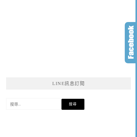
LINE訊息訂閱
搜
尋
關
鍵
字: