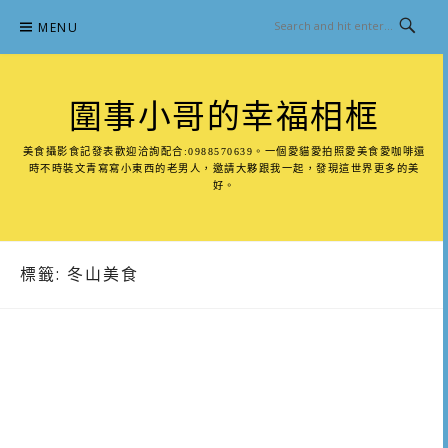
Skip
MENU
to
content
圍事小哥的幸福相框
美食攝影食記發表歡迎洽詢配合:0988570639。一個愛貓愛拍照愛美食愛咖啡還
時不時裝文青寫寫小東西的老男人，邀請大夥跟我一起，發現這世界更多的美
好。
標籤:
冬山美食