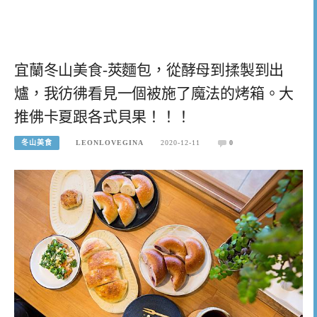
宜蘭冬山美食-莢麵包，從酵母到揉製到出
爐，我彷彿看見一個被施了魔法的烤箱。大
推佛卡夏跟各式貝果！！！
冬山美食
LEONLOVEGINA
2020-12-11
0