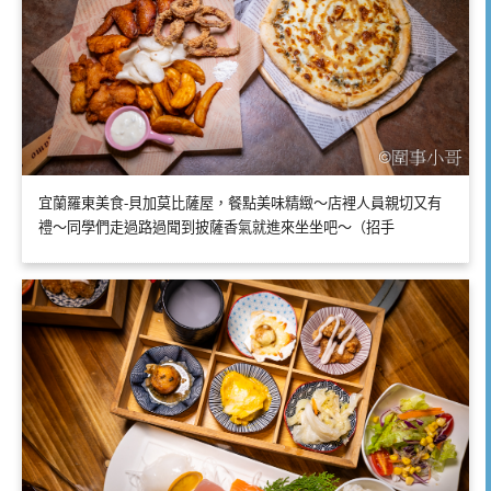
宜蘭羅東美食-貝加莫比薩屋，餐點美味精緻～店裡人員親切又有
禮～同學們走過路過聞到披薩香氣就進來坐坐吧～（招手