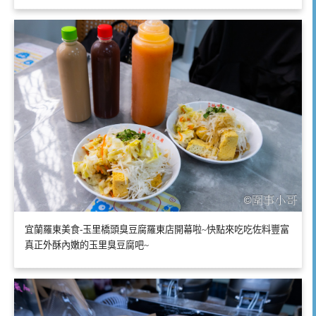
宜蘭羅東美食-玉里橋頭臭豆腐羅東店開幕啦~快點來吃吃佐料豐富
真正外酥內嫩的玉里臭豆腐吧~