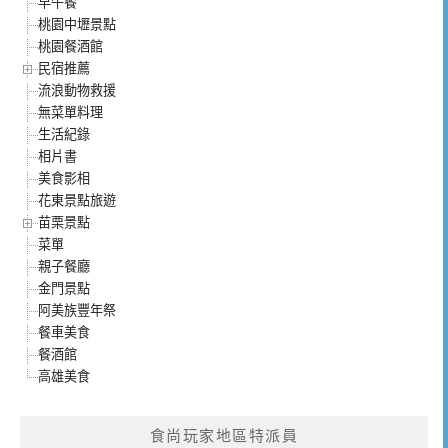
早午餐
桃園中壢景點
桃園餐酒館
民宿推薦
流浪動物救援
無菜單料理
生活紀錄
相片書
美食影相
花東景點旅遊
苗栗景點
菜單
親子餐廳
金門景點
阿美族豐年祭
餐車美食
餐酒館
高雄美食
食尚玩家地區特派員