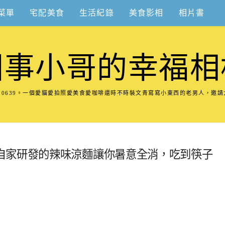
菜單
宅配美食
生活紀錄
美食影相
相片書
圍事小哥的幸福相
8570639。一個愛貓愛拍照愛美食愛咖啡還時不時裝文青寫寫小東西的老男人，邀
自家研發的辣味涼麵讓你暑意全消，吃到筷子