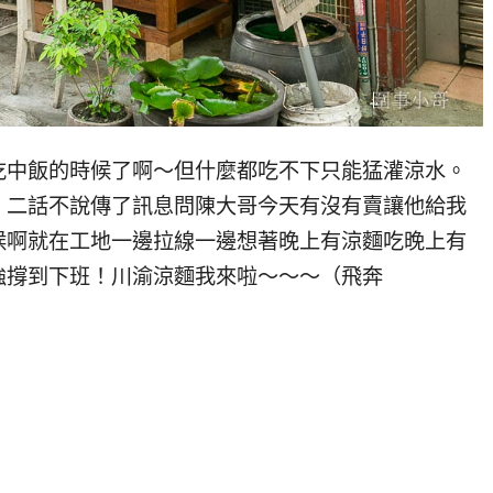
吃中飯的時候了啊～但什麼都吃不下只能猛灌涼水。
！二話不說傳了訊息問陳大哥今天有沒有賣讓他給我
候啊就在工地一邊拉線一邊想著晚上有涼麵吃晚上有
強撐到下班！川渝涼麵我來啦～～～（飛奔