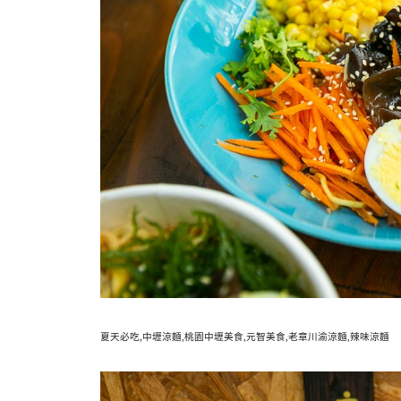
夏天必吃,中壢涼麵,桃園中壢美食,元智美食,老章川渝涼麵,辣味涼麵