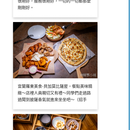
很剛好，服務很剛好，一切的一切都那麼
剛剛好。
宜蘭羅東美食-貝加莫比薩屋，餐點美味精
緻～店裡人員親切又有禮～同學們走過路
過聞到披薩香氣就進來坐坐吧～（招手