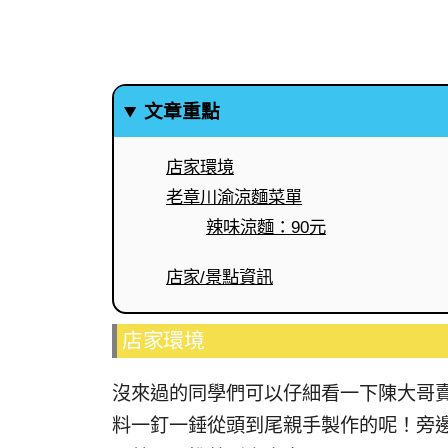
文章重點
店家環境
老章川渝涼麵菜單
辣味涼麵：90元
店家/景點資訊
店家環境
沒來過的同學們可以仔細看一下陳大哥
料一釘一錘從頭到尾親手製作的呢！旁