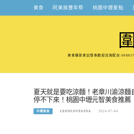
Skip
美食
阿美族豐年祭
桃園中壢景點
to
content
美食攝影食記發表歡迎洽詢配合:098
夏天就是要吃涼麵！老章川渝涼麵
停不下來！桃園中壢元智美食推薦
LEONLOVEGINA
2024-07-04
中壢美食