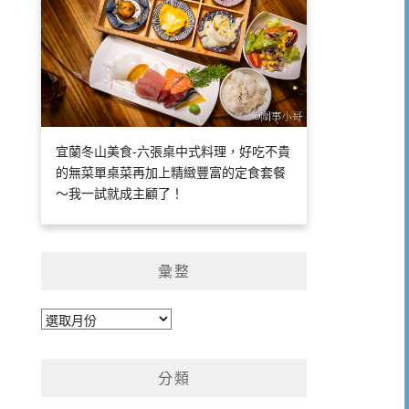
宜蘭冬山美食-六張桌中式料理，好吃不貴
的無菜單桌菜再加上精緻豐富的定食套餐
～我一試就成主顧了！
彙整
彙
整
分類