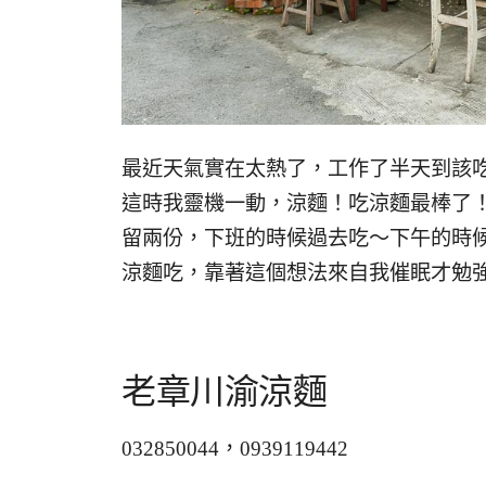
最近天氣實在太熱了，工作了半天到該
這時我靈機一動，涼麵！吃涼麵最棒了
留兩份，下班的時候過去吃～下午的時
涼麵吃，靠著這個想法來自我催眠才勉
老章川渝涼麵
032850044，0939119442