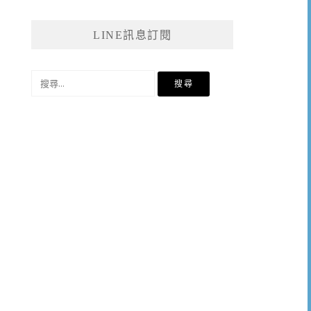
LINE訊息訂閱
搜
尋
關
鍵
字: