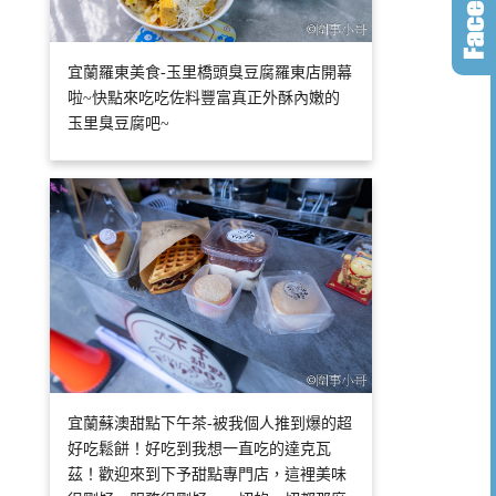
宜蘭羅東美食-玉里橋頭臭豆腐羅東店開幕
啦~快點來吃吃佐料豐富真正外酥內嫩的
玉里臭豆腐吧~
宜蘭蘇澳甜點下午茶-被我個人推到爆的超
好吃鬆餅！好吃到我想一直吃的達克瓦
茲！歡迎來到下予甜點專門店，這裡美味