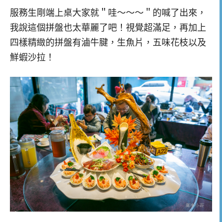
服務生剛端上桌大家就＂哇～～～＂的喊了出來，
我說這個拼盤也太華麗了吧！視覺超滿足，再加上
四樣精緻的拼盤有滷牛腱，生魚片，五味花枝以及
鮮蝦沙拉！