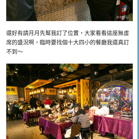
還好有請月月先幫我訂了位置，大家看看這座無虛
席的盛況啊，臨時要找個十大四小的餐廳我還真訂
不到～