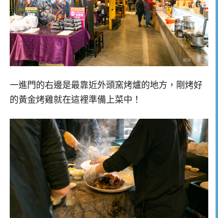
一進門的右邊是最靠近外頭窯烤爐的地方，剛烤好
的黃金烤雞就在這裡準備上菜中！