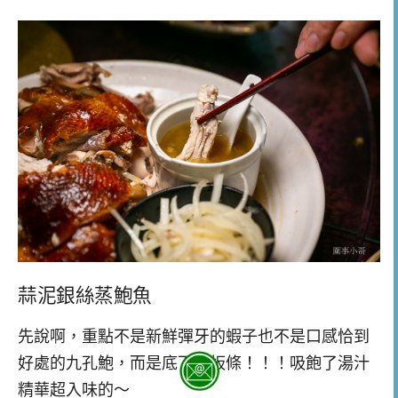
蒜泥銀絲蒸鮑魚
先說啊，重點不是新鮮彈牙的蝦子也不是口感恰到
好處的九孔鮑，而是底下的板條！！！吸飽了湯汁
精華超入味的～