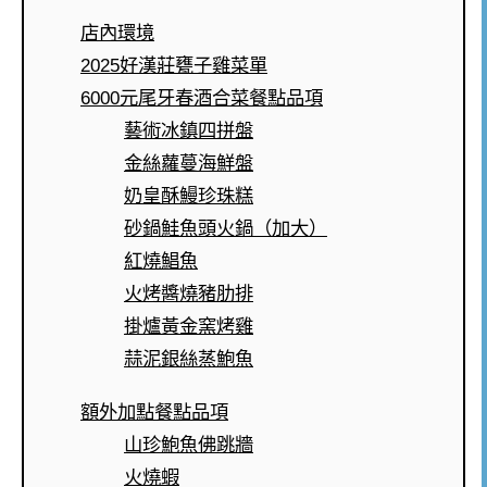
店內環境
2025好漢莊甕子雞菜單
6000元尾牙春酒合菜餐點品項
藝術冰鎮四拼盤
金絲蘿蔓海鮮盤
奶皇酥鰻珍珠糕
砂鍋鮭魚頭火鍋（加大）
紅燒鯧魚
火烤醬燒豬肋排
掛爐黃金窯烤雞
蒜泥銀絲蒸鮑魚
額外加點餐點品項
山珍鮑魚佛跳牆
火燒蝦