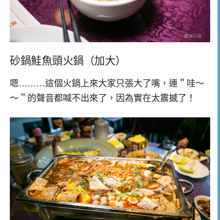
砂鍋鮭魚頭火鍋（加大）
嗯………這個火鍋上來大家只張大了嘴，連＂哇～
～＂的聲音都喊不出來了，因為實在太震撼了！