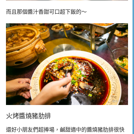
而且那個醬汁香甜可口超下飯的～
火烤醬燒豬肋排
還好小朋友們超捧場，鹹甜適中的醬燒豬肋排很快