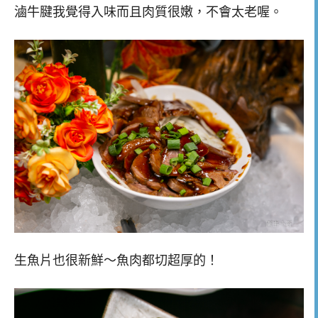
滷牛腱我覺得入味而且肉質很嫩，不會太老喔。
生魚片也很新鮮～魚肉都切超厚的！