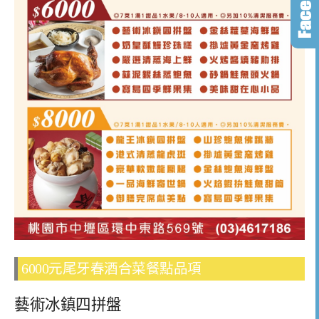
6000元尾牙春酒合菜餐點品項
藝術冰鎮四拼盤