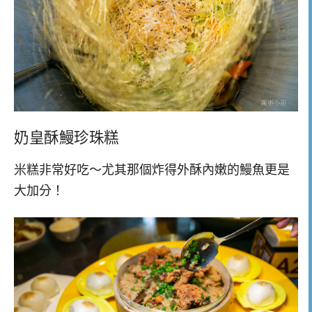
奶皇酥鰻珍珠糕
米糕非常好吃～尤其那個炸得外酥內嫩的鰻魚更是
大加分！