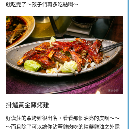
就吃完了～孩子們再多吃點啊～
掛爐黃金窯烤雞
好漢莊的窯烤雞很出名，看看那個油亮的皮啊～～
～而且除了可以讓你沾著雞肉吃的精華雞油之外還