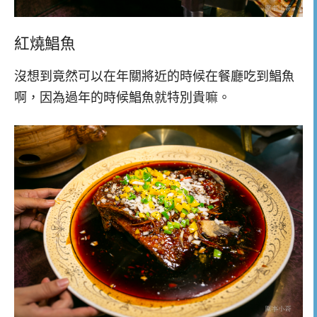
紅燒鯧魚
沒想到竟然可以在年關將近的時候在餐廳吃到鯧魚
啊，因為過年的時候鯧魚就特別貴嘛。