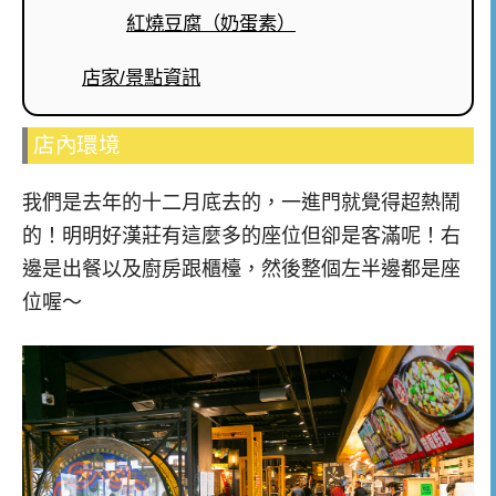
紅燒豆腐（奶蛋素）
店家/景點資訊
店內環境
我們是去年的十二月底去的，一進門就覺得超熱鬧
的！明明好漢莊有這麼多的座位但卻是客滿呢！右
邊是出餐以及廚房跟櫃檯，然後整個左半邊都是座
位喔～