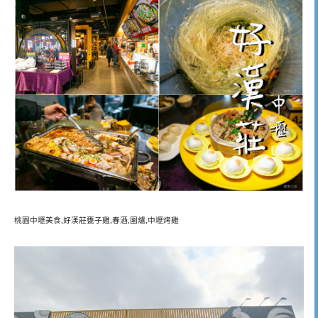
桃園中壢美食,好漢莊甕子雞,春酒,圍爐,中壢烤雞