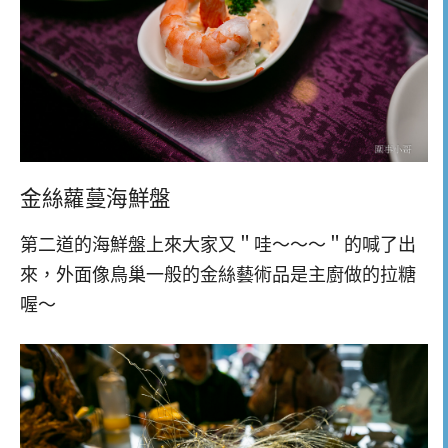
金絲蘿蔓海鮮盤
第二道的海鮮盤上來大家又＂哇～～～＂的喊了出
來，外面像鳥巢一般的金絲藝術品是主廚做的拉糖
喔～