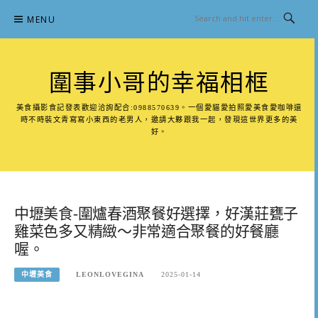
Skip
MENU
to
content
圍事小哥的幸福相框
美食攝影食記發表歡迎洽詢配合:0988570639。一個愛貓愛拍照愛美食愛咖啡還
時不時裝文青寫寫小東西的老男人，邀請大夥跟我一起，發現這世界更多的美
好。
中壢美食-圍爐春酒聚餐好選擇，好漢莊甕子
雞菜色多又精緻～非常適合聚餐的好餐廳
喔。
中壢美食
LEONLOVEGINA
2025-01-14