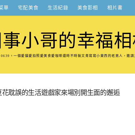
菜單
宅配美食
生活紀錄
美食影相
相片書
圍事小哥的幸福相
8570639。一個愛貓愛拍照愛美食愛咖啡還時不時裝文青寫寫小東西的老男人，邀
被豆花耽誤的生活遊戲家來場別開生面的邂逅