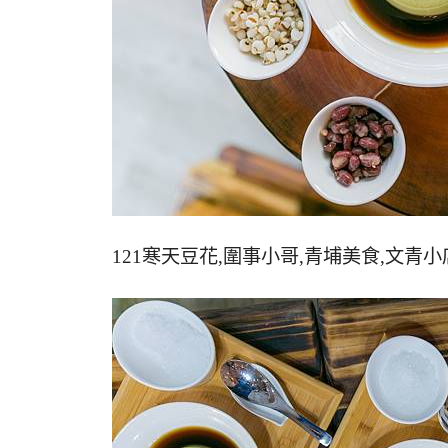
121寒天豆花,圍事小哥,青埔美食,文青小