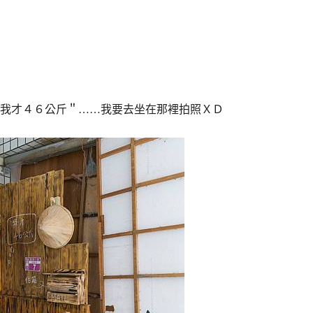
我才４６公斤＂……我要去坐在那裡拍照ＸＤ