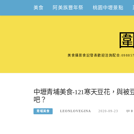
Skip
美食
阿美族豐年祭
桃園中壢景點
to
content
美食攝影食記發表歡迎洽詢配合:098
中壢青埔美食-121寒天豆花，與
吧？
LEONLOVEGINA
2020-09-23
0
青埔美食