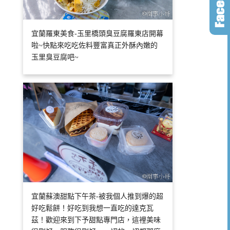
宜蘭羅東美食-玉里橋頭臭豆腐羅東店開幕
啦~快點來吃吃佐料豐富真正外酥內嫩的
玉里臭豆腐吧~
宜蘭蘇澳甜點下午茶-被我個人推到爆的超
好吃鬆餅！好吃到我想一直吃的達克瓦
茲！歡迎來到下予甜點專門店，這裡美味