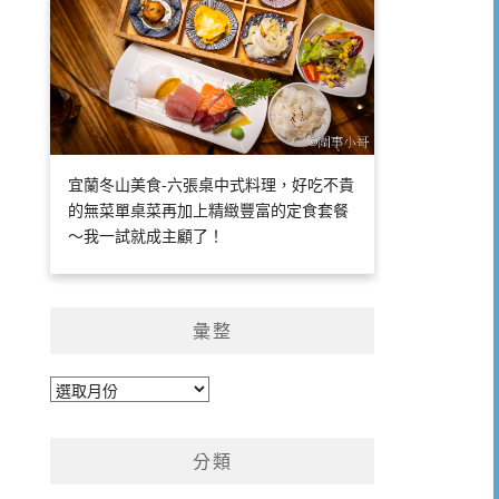
宜蘭冬山美食-六張桌中式料理，好吃不貴
的無菜單桌菜再加上精緻豐富的定食套餐
～我一試就成主顧了！
彙整
彙
整
分類