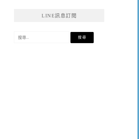
LINE訊息訂閱
搜
尋
關
鍵
字: