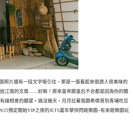
一張照片還有一段文字吸引住，那是一張看起來很誘人很美味的
度南巡江南的文章……好嘛！原來皇帝跟皇后不合都是因為你的關
有緣相會的願望。過沒幾天，月月拉著我跟希傑哥到青埔吃豆
25預定開始VIP之夜的JETS嘉年華快閃遊樂園~有來遊樂園玩