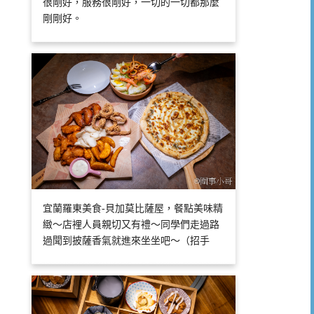
很剛好，服務很剛好，一切的一切都那麼
剛剛好。
宜蘭羅東美食-貝加莫比薩屋，餐點美味精
緻～店裡人員親切又有禮～同學們走過路
過聞到披薩香氣就進來坐坐吧～（招手