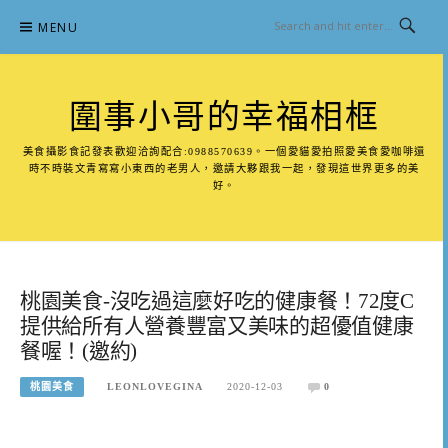
Skip
MENU
to
content
圍事小哥的幸福相框
美食攝影食記發表歡迎洽詢配合:0988570639。一個愛貓愛拍照愛美食愛咖啡還
時不時裝文青寫寫小東西的老男人，邀請大夥跟我一起，發現這世界更多的美
好。
桃園美食-沒吃過這麼好吃的健康餐！72度C
提供給所有人營養豐富又美味的超優值健康
餐喔！(邀約)
桃園美食
LEONLOVEGINA
2020-12-03
0