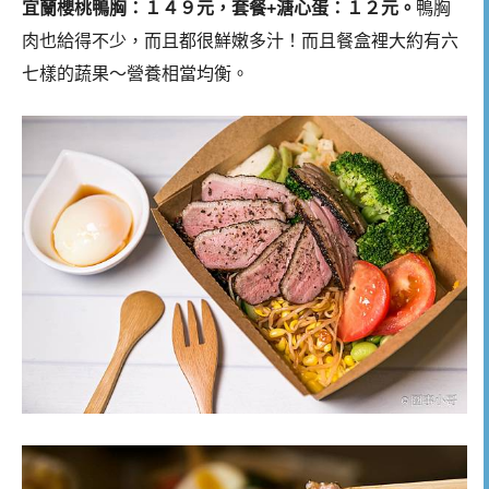
宜蘭櫻桃鴨胸：１４９元，套餐+溏心蛋：１２元。
鴨胸
肉也給得不少，而且都很鮮嫩多汁！而且餐盒裡大約有六
七樣的蔬果～營養相當均衡。