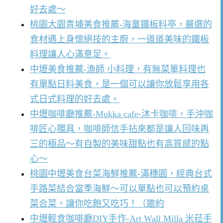
好去處～
桃園大園青埔美食推薦-海童鐵板料亭，嚴選的
食材遇上身懷絕技的主廚，一道道美味的鐵板
料理讓人心滿意足。
中壢美食推薦-漁師 小料理，有無菜單料理也
有單點日料美食，是一個可以讓你放鬆享用各
式日式料理的好去處。
中壢咖啡廳推薦-Mukka cafe-沐卡咖啡，手沖咖
啡匠心獨具，咖啡師信手拈來都是讓人回味再
三的極品～有自製的美味甜點也有高質感的點
心～
桃園中壢美食台菜海鮮推薦-滿穗園，經典台式
手路菜結合當季海鮮～可以單點也可以預約桌
菜合菜，讓你吃飽又吃巧！（邀約
中壢輕食咖啡廳DIY手作-Art Wall Milla 米菈手