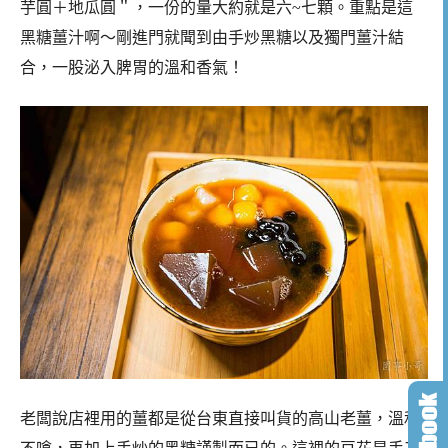
芋圓＋地瓜圓＂，一份的量大約就是六~七顆。重點是這
黑糖薑汁啊～剛進門就聞到由手炒黑糖以及獨門薑汁結
合，一股泌入脾胃的溫和香氣！
老闆說店裡用的薑都是從台東直接叫貨的高山老薑，溫和