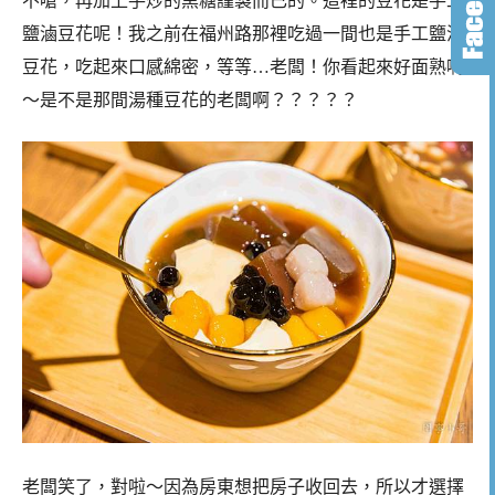
不嗆，再加上手炒的黑糖謹製而已的。這裡的豆花是手工
鹽滷豆花呢！我之前在福州路那裡吃過一間也是手工鹽滷
豆花，吃起來口感綿密，等等…老闆！你看起來好面熟啊
～是不是那間湯種豆花的老闆啊？？？？？
老闆笑了，對啦～因為房東想把房子收回去，所以才選擇