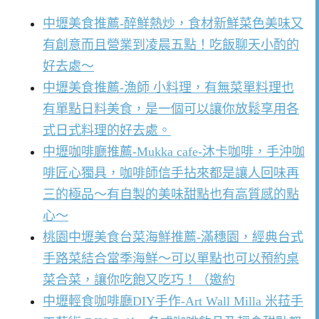
中壢美食推薦-醉鮮熱炒，食材新鮮菜色美味又
有創意而且營業到凌晨五點！吃飯聊天小酌的
好去處～
中壢美食推薦-漁師 小料理，有無菜單料理也
有單點日料美食，是一個可以讓你放鬆享用各
式日式料理的好去處。
中壢咖啡廳推薦-Mukka cafe-沐卡咖啡，手沖咖
啡匠心獨具，咖啡師信手拈來都是讓人回味再
三的極品～有自製的美味甜點也有高質感的點
心～
桃園中壢美食台菜海鮮推薦-滿穗園，經典台式
手路菜結合當季海鮮～可以單點也可以預約桌
菜合菜，讓你吃飽又吃巧！（邀約
中壢輕食咖啡廳DIY手作-Art Wall Milla 米菈手