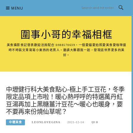
Skip
MENU
to
content
圍事小哥的幸福相框
美食攝影食記發表歡迎洽詢配合:0988570639。一個愛貓愛拍照愛美食愛咖啡還
時不時裝文青寫寫小東西的老男人，邀請大夥跟我一起，發現這世界更多的美
好。
中壢健行科大美食點心-極上手工豆花，冬季
限定品項上市啦！暖心熱呼呼的特選萬丹紅
豆湯再加上黑糖薑汁豆花～暖心也暖身，要
不要再來份燒仙草呢？
中壢美食
LEONLOVEGINA
2021-12-14
0