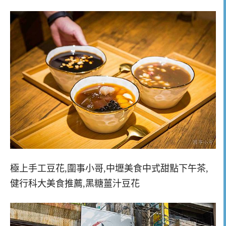
極上手工豆花,圍事小哥,中壢美食中式甜點下午茶,
健行科大美食推薦,黑糖薑汁豆花