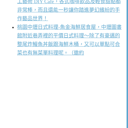
工藝術 DIY Café，各式咖啡飲品及輕食甜點都
非常棒，而且還能一秒讓你踏進夢幻繽紛的手
作藝品世界！
桃園中壢日式料理-魚金海鮮居食屋，中壢圖書
館附近巷弄裡的平價日式料理～除了有豪邁的
整尾炸鰻魚丼飯跟海鮮木桶，又可以單點可合
菜也有無菜單料理呢。（邀約