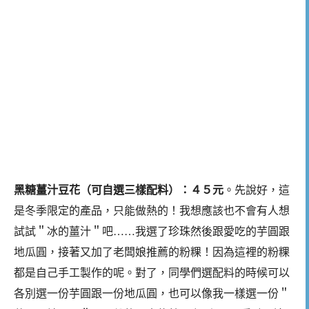
黑糖薑汁豆花（可自選三樣配料）：４５元
。先說好，這
是冬季限定的產品，只能做熱的！我想應該也不會有人想
試試＂冰的薑汁＂吧……我選了珍珠然後跟愛吃的芋圓跟
地瓜圓，接著又加了老闆娘推薦的粉粿！因為這裡的粉粿
都是自己手工製作的呢。對了，同學們選配料的時候可以
各別選一份芋圓跟一份地瓜圓，也可以像我一樣選一份＂